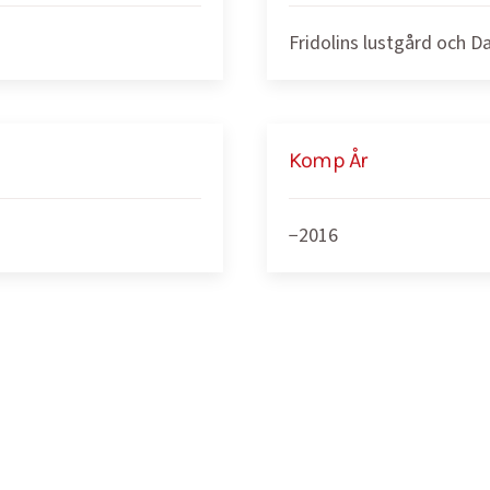
Fridolins lustgård och D
Komp År
−2016