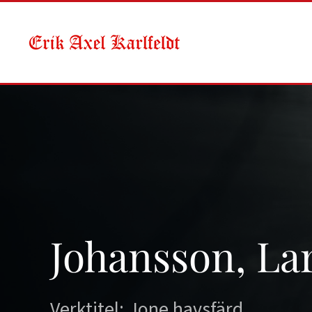
Skip to main content
Johansson, La
Verktitel: Jone havsfärd