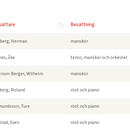
sättare
Besättning
berg, Herman
manskör
nes, Åke
tenor, manskör och orkester
rson-Berger, Wilhelm
manskör
berg, Roland
röst och piano
undsson, Ture
röst och piano
blad, Sven
röst och piano