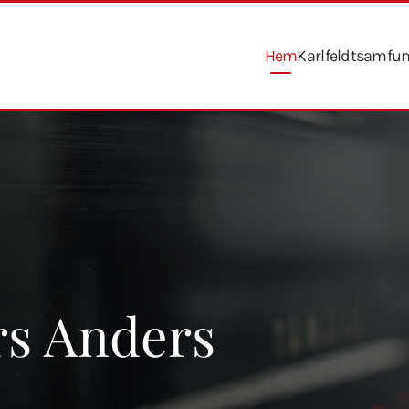
Hem
Karlfeldtsamfu
rs Anders