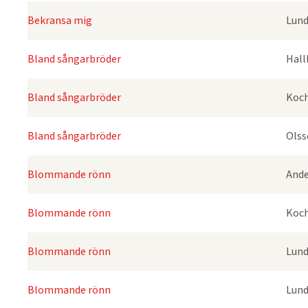
Bekransa mig
Lund
Bland sångarbröder
Hall
Bland sångarbröder
Koch
Bland sångarbröder
Olss
Blommande rönn
Ande
Blommande rönn
Koch
Blommande rönn
Lund
Blommande rönn
Lund