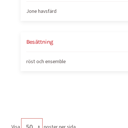
Jone havsfärd
Besättning
röst och ensemble
Visa
poster per sida