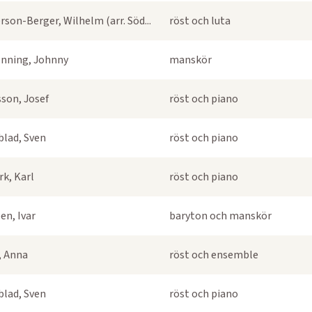
rson-Berger, Wilhelm (arr. Söd...
röst och luta
nning, Johnny
manskör
sson, Josef
röst och piano
blad, Sven
röst och piano
k, Karl
röst och piano
en, Ivar
baryton och manskör
s, Anna
röst och ensemble
blad, Sven
röst och piano