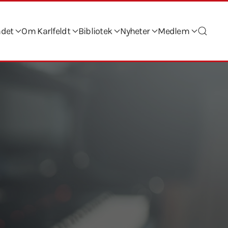
ndet
Om Karlfeldt
Bibliotek
Nyheter
Medlem