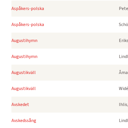
Aspåkers-polska
Pete
Aspåkers-polska
Schö
Augustihymn
Erik
Augustihymn
Lind
Augustikväll
Åmar
Augustikväll
Widé
Avskedet
Ihli
Avskedssång
Lind