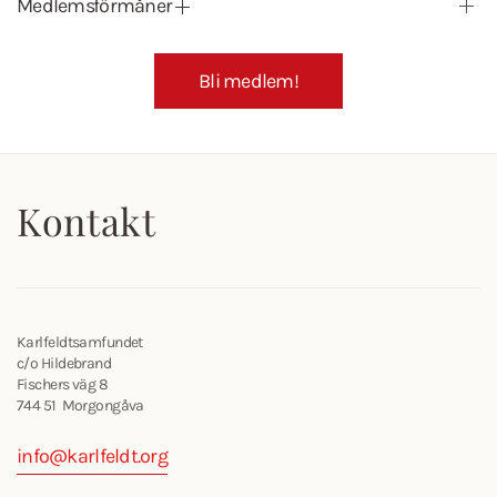
Medlemsförmåner
Bli medlem!
Kontakt
Karlfeldtsamfundet
c/o Hildebrand
Fischers väg 8
744 51 Morgongåva
info@karlfeldt.org