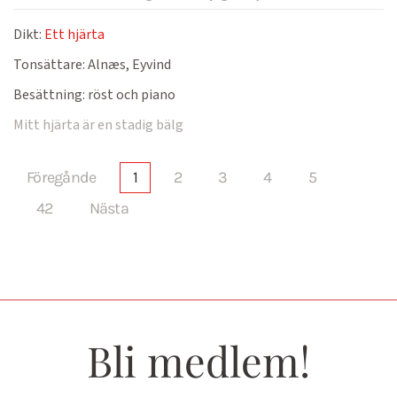
Dikt:
Ett hjärta
Tonsättare:
Alnæs, Eyvind
Besättning:
röst och piano
Mitt hjärta är en stadig bälg
Föregånde
1
2
3
4
5
42
Nästa
Bli medlem!