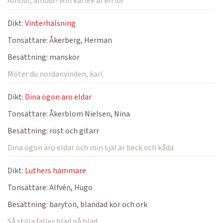
Amour, amour! Min kärlek är en lur
Dikt:
Vinterhälsning
Tonsättare:
Åkerberg, Herman
Besättning:
manskör
Möter du nordanvinden, karl
Dikt:
Dina ögon äro eldar
Tonsättare:
Åkerblom Nielsen, Nina
Besättning:
röst och gitarr
Dina ögon äro eldar och min själ är beck och kåda
Dikt:
Luthers hammare
Tonsättare:
Alfvén, Hugo
Besättning:
baryton, blandad kör och ork
Så stilla faller blad på blad