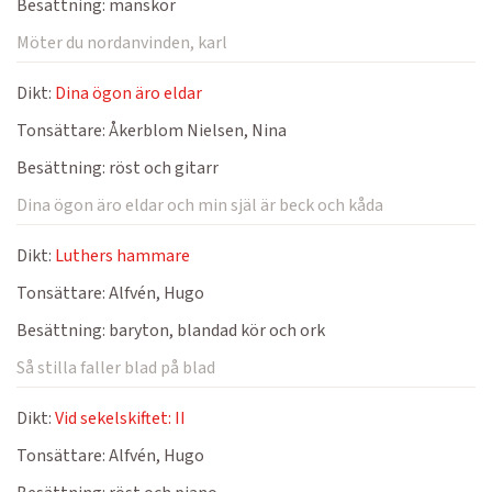
Besättning:
manskör
Möter du nordanvinden, karl
Dikt:
Dina ögon äro eldar
Tonsättare:
Åkerblom Nielsen, Nina
Besättning:
röst och gitarr
Dina ögon äro eldar och min själ är beck och kåda
Dikt:
Luthers hammare
Tonsättare:
Alfvén, Hugo
Besättning:
baryton, blandad kör och ork
Så stilla faller blad på blad
Dikt:
Vid sekelskiftet: II
Tonsättare:
Alfvén, Hugo