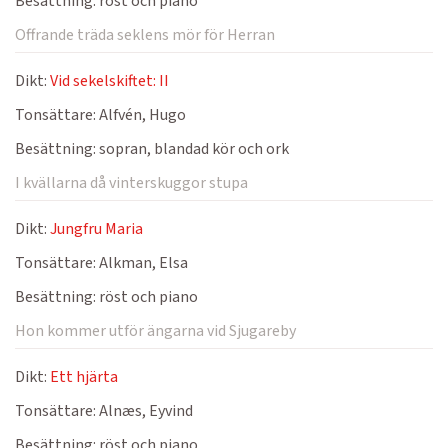
Besättning:
röst och piano
Offrande träda seklens mör för Herran
Dikt:
Vid sekelskiftet: II
Tonsättare:
Alfvén, Hugo
Besättning:
sopran, blandad kör och ork
I kvällarna då vinterskuggor stupa
Dikt:
Jungfru Maria
Tonsättare:
Alkman, Elsa
Besättning:
röst och piano
Hon kommer utför ängarna vid Sjugareby
Dikt:
Ett hjärta
Tonsättare:
Alnæs, Eyvind
Besättning:
röst och piano