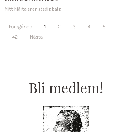
Mitt hjärta är en stadig bälg
Föregånde
1
2
3
4
5
42
Nästa
Bli medlem!