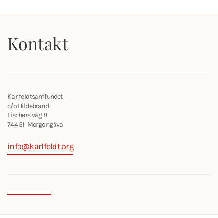
Kontakt
Karlfeldtsamfundet
c/o Hildebrand
Fischers väg 8
744 51 Morgongåva
info@karlfeldt.org