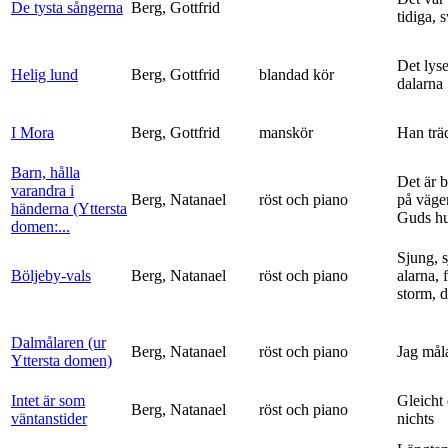
De tysta sångerna
Berg, Gottfrid
tidiga, 
Det lyse
Helig lund
Berg, Gottfrid
blandad kör
dalarna
I Mora
Berg, Gottfrid
manskör
Han trä
Barn, hålla
Det är 
varandra i
Berg, Natanael
röst och piano
på vägen
händerna (Yttersta
Guds h
domen:...
Sjung, s
Böljeby-vals
Berg, Natanael
röst och piano
alarna, 
storm, d
Dalmålaren (ur
Berg, Natanael
röst och piano
Jag mål
Yttersta domen)
Intet är som
Gleicht
Berg, Natanael
röst och piano
väntanstider
nichts