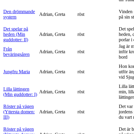
Den drömmande
Vinden 
Adrian, Greta
röst
systern
på sin s
Det spelar på
Det spe
heden (Min
Adrian, Greta
röst
heden, 
guddotter: II)
porlar i
Jag är 
Från
Adrian, Greta
röst
inför k
beväringsåren
bord
Hon ko
Jungfru Maria
Adrian, Greta
röst
utför ä
vid Sju
Lilla lä
Lilla lättingen
Adrian, Greta
röst
min, lill
(Min guddotter: I)
lättinge
Röster på vägen
Det var 
(Yttersta domen:
Adrian, Greta
röst
jordens 
III)
du vart 
Röster på vägen
Det är 