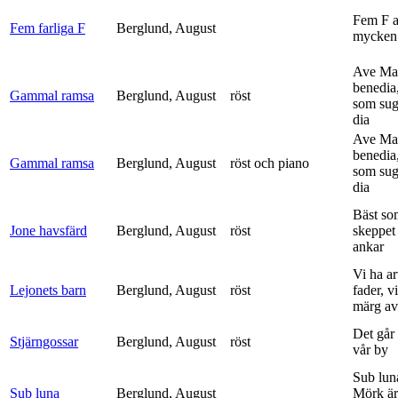
Fem F 
Fem farliga F
Berglund, August
mycken 
Ave Mar
benedia
Gammal ramsa
Berglund, August
röst
som sug
dia
Ave Mar
benedia
Gammal ramsa
Berglund, August
röst och piano
som sug
dia
Bäst so
Jone havsfärd
Berglund, August
röst
skeppet 
ankar
Vi ha ar
Lejonets barn
Berglund, August
röst
fader, v
märg av 
Det går e
Stjärngossar
Berglund, August
röst
vår by
Sub lun
Sub luna
Berglund, August
Mörk är