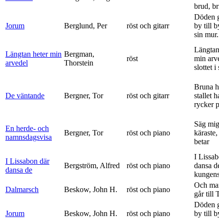
brud, br
Döden g
Jorum
Berglund, Per
röst och gitarr
by till 
sin mur.
Längtan
Längtan heter min
Bergman,
röst
min arv
arvedel
Thorstein
slottet i 
Bruna h
De väntande
Bergner, Tor
röst och gitarr
stallet 
rycker p
Säg mig
En herde- och
Bergner, Tor
röst och piano
käraste,
namnsdagsvisa
betar
I Lissa
I Lissabon där
Bergström, Alfred
röst och piano
dansa d
dansa de
kungens 
Och ma
Dalmarsch
Beskow, John H.
röst och piano
går till
Döden g
Jorum
Beskow, John H.
röst och piano
by till 