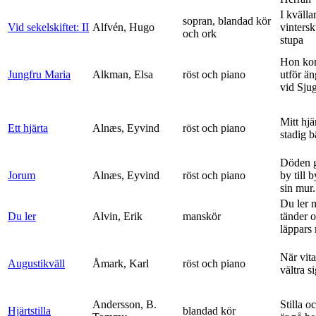
I kvälla
sopran, blandad kör
Vid sekelskiftet: II
Alfvén, Hugo
vinters
och ork
stupa
Hon ko
Jungfru Maria
Alkman, Elsa
röst och piano
utför ä
vid Sju
Mitt hjä
Ett hjärta
Alnæs, Eyvind
röst och piano
stadig b
Döden g
Jorum
Alnæs, Eyvind
röst och piano
by till 
sin mur.
Du ler 
Du ler
Alvin, Erik
manskör
tänder 
läppars 
När vit
Augustikväll
Åmark, Karl
röst och piano
vältra s
Andersson, B.
Stilla o
Hjärtstilla
blandad kör