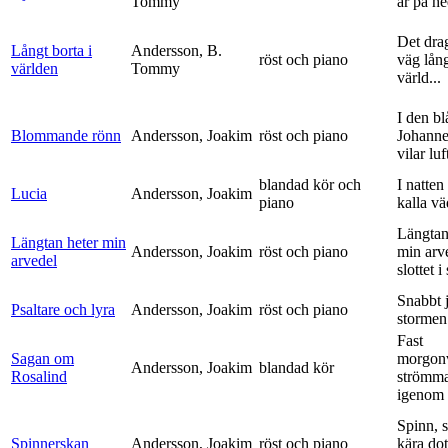
Tommy
är på h
Det dra
Långt borta i
Andersson, B.
röst och piano
väg lång
världen
Tommy
värld...
I den bl
Blommande rönn
Andersson, Joakim
röst och piano
Johanne
vilar luf
blandad kör och
I natten
Lucia
Andersson, Joakim
piano
kalla vä
Längtan
Längtan heter min
Andersson, Joakim
röst och piano
min arv
arvedel
slottet i 
Snabbt 
Psaltare och lyra
Andersson, Joakim
röst och piano
stormen
Fast
Sagan om
morgon
Andersson, Joakim
blandad kör
Rosalind
strömm
igenom 
Spinn, 
Spinnerskan
Andersson, Joakim
röst och piano
kära dot