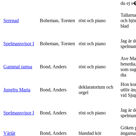
du ej s�
Tallarna
Serenad
Boheman, Torsten
röst och piano
och bjö
blad
Jag är 
Spelmansvisor I
Boheman, Torsten
röst och piano
spelma
Ave Mar
benedia
Gammal ramsa
Bond, Anders
röst och piano
som sug
dia
Hon ko
deklaratorium och
Jungfru Maria
Bond, Anders
utför ä
orgel
vid Sju
Jag är 
Spelmansvisor I
Bond, Anders
röst och piano
spelma
Göken 
Vårlåt
Bond, Anders
blandad kör
ängarna 