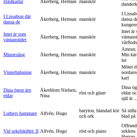
Hästkarlar
Åkerberg, Herman
manskör
dunderk
I Lissa
I Lissabon där
Åkerberg, Herman
manskör
dansa d
dansa de
kungens 
Intet är
Intet är som
Åkerberg, Herman
manskör
väntanst
väntanstider
vårflods
Amour,
Minnesång
Åkerberg, Herman
manskör
Min kär
lur
Möter d
Vinterhälsning
Åkerberg, Herman
manskör
nordanv
karl
Dina ög
Dina ögon äro
Åkerblom Nielsen,
röst och gitarr
eldar o
eldar
Nina
själ är ..
baryton, blandad kör
Så stilla
Luthers hammare
Alfvén, Hugo
och ork
blad på
Offrand
Vid sekelskiftet: II
Alfvén, Hugo
röst och piano
seklens
Herran