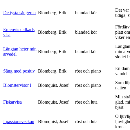
Det var
De tysta sångerna
Blomberg, Erik
blandad kör
tidiga, 
Fördärv
En envis dalkarls
Blomberg, Erik
blandad kör
platt om
visa
viker en 
Längtan
Längtan heter min
Blomberg, Erik
blandad kör
min arv
arvedel
slottet i 
En dam 
Sång med positiv
Blomberg, Erik
röst och piano
vandel
Som lilj
Blomstervisor I
Blomquist, Josef
röst och piano
natten
Min strå
Fiskarvisa
Blomquist, Josef
röst och luta
glad, mi
bjärt
O ljuvli
I passionsveckan
Blomquist, Josef
röst och luta
ljuvligh
krona