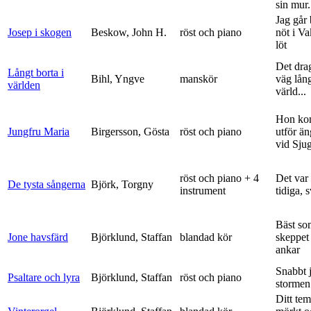
sin mur.
Jag går
Josep i skogen
Beskow, John H.
röst och piano
nöt i V
löt
Det dra
Långt borta i
Bihl, Yngve
manskör
väg lång
världen
värld...
Hon ko
Jungfru Maria
Birgersson, Gösta
röst och piano
utför ä
vid Sju
röst och piano + 4
Det var
De tysta sångerna
Björk, Torgny
instrument
tidiga, 
Bäst so
Jone havsfärd
Björklund, Staffan
blandad kör
skeppet 
ankar
Snabbt 
Psaltare och lyra
Björklund, Staffan
röst och piano
stormen
Ditt tem