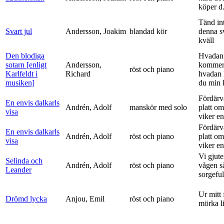
köper d.
Tänd int
Svart jul
Andersson, Joakim
blandad kör
denna s
kväll
Den blodiga
Hvadan
sotarn [enligt
Andersson,
kommer
röst och piano
Karlfeldt i
Richard
hvadan
musiken]
du min k
Fördärv
En envis dalkarls
Andrén, Adolf
manskör med solo
platt om
visa
viker en 
Fördärv
En envis dalkarls
Andrén, Adolf
röst och piano
platt om
visa
viker en 
Vi gjute
Selinda och
Andrén, Adolf
röst och piano
vågen s
Leander
sorgeful
Ur mitt 
Drömd lycka
Anjou, Emil
röst och piano
mörka l