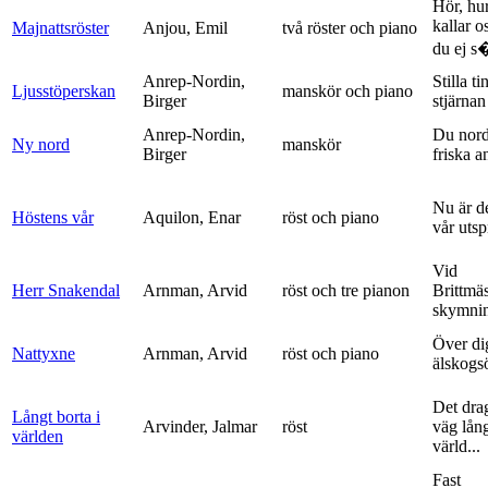
Hör, hu
kallar o
Majnattsröster
Anjou, Emil
två röster och piano
du ej s�
Anrep-Nordin,
Stilla ti
Ljusstöperskan
manskör och piano
Birger
stjärnan
Anrep-Nordin,
Du nor
Ny nord
manskör
Birger
friska a
Nu är de
Höstens vår
Aquilon, Enar
röst och piano
vår uts
Vid
Herr Snakendal
Arnman, Arvid
röst och tre pianon
Brittmäs
skymnin
Över di
Nattyxne
Arnman, Arvid
röst och piano
älskogs
Det dra
Långt borta i
Arvinder, Jalmar
röst
väg lång
världen
värld...
Fast