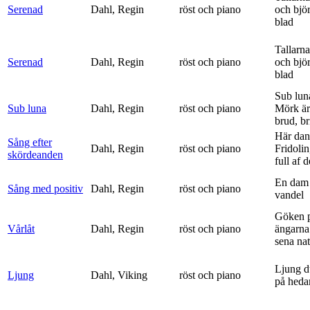
Serenad
Dahl, Regin
röst och piano
och bjö
blad
Tallarna
Serenad
Dahl, Regin
röst och piano
och bjö
blad
Sub lun
Sub luna
Dahl, Regin
röst och piano
Mörk är
brud, br
Här dan
Sång efter
Dahl, Regin
röst och piano
Fridolin
skördeanden
full af d
En dam 
Sång med positiv
Dahl, Regin
röst och piano
vandel
Göken 
Vårlåt
Dahl, Regin
röst och piano
ängarna 
sena nat
Ljung d
Ljung
Dahl, Viking
röst och piano
på heda