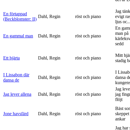
Jag tän
En förtappad
Dahl, Regin
röst och piano
evigt ra
(Beckblomster: II)
ljus oc..
En gam
man på
En gammal man
Dahl, Regin
röst och piano
kärleks
sedd
Mitt hjä
Ett hjärta
Dahl, Regin
röst och piano
stadig b
I Lissa
I Lissabon där
Dahl, Regin
röst och piano
dansa d
dansa de
kungens 
Jag leve
Jag lever allena
Dahl, Regin
röst och piano
jag fing
flöjt
Bäst so
Jone havsfärd
Dahl, Regin
röst och piano
skeppet 
ankar
Jag har s