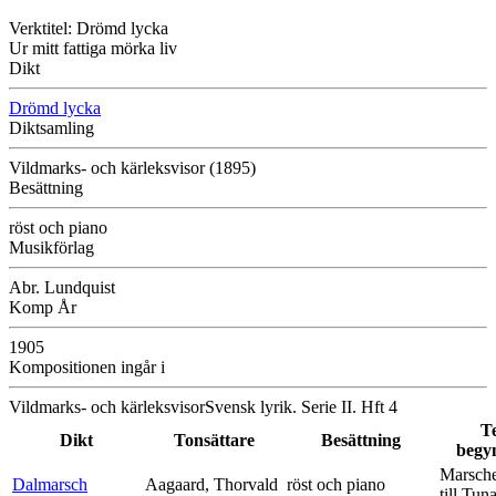
Verktitel: Drömd lycka
Ur mitt fattiga mörka liv
Dikt
Drömd lycka
Diktsamling
Vildmarks- och kärleksvisor (1895)
Besättning
röst och piano
Musikförlag
Abr. Lundquist
Komp År
1905
Kompositionen ingår i
Vildmarks- och kärleksvisorSvensk lyrik. Serie II. Hft 4
T
Dikt
Tonsättare
Besättning
begy
Marsche
Dalmarsch
Aagaard, Thorvald
röst och piano
till Tun