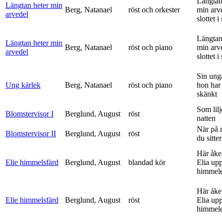
Längtan
Längtan heter min
Berg, Natanael
röst och orkester
min arv
arvedel
slottet i 
Längtan
Längtan heter min
Berg, Natanael
röst och piano
min arv
arvedel
slottet i 
Sin ung
Ung kärlek
Berg, Natanael
röst och piano
hon har
skänkt
Som lilj
Blomstervisor I
Berglund, August
röst
natten
När på 
Blomstervisor II
Berglund, August
röst
du sitter
Här åke
Elie himmelsfärd
Berglund, August
blandad kör
Elia upp 
himmele
Här åke
Elie himmelsfärd
Berglund, August
röst
Elia upp 
himmele