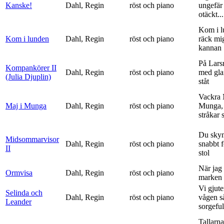
Kanske!
Dahl, Regin
röst och piano
ungefär 
otäckt...
Kom i l
Kom i lunden
Dahl, Regin
röst och piano
räck mi
kannan
På Lars
Kompankörer II
Dahl, Regin
röst och piano
med gla
(Julia Djuplin)
ståt
Vackra 
Maj i Munga
Dahl, Regin
röst och piano
Munga, 
stråkar s
Du sky
Midsommarvisor
Dahl, Regin
röst och piano
snabbt 
II
stol
När jag 
Ormvisa
Dahl, Regin
röst och piano
marken 
Vi gjute
Selinda och
Dahl, Regin
röst och piano
vågen s
Leander
sorgeful
Tallarna