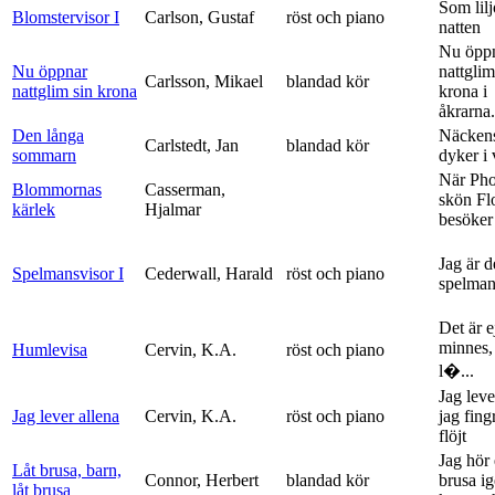
Som lilj
Blomstervisor I
Carlson, Gustaf
röst och piano
natten
Nu öpp
Nu öppnar
nattglim
Carlsson, Mikael
blandad kör
nattglim sin krona
krona i
åkrarna.
Den långa
Näckens
Carlstedt, Jan
blandad kör
sommarn
dyker i
När Ph
Blommornas
Casserman,
skön Fl
kärlek
Hjalmar
besöker
Jag är 
Spelmansvisor I
Cederwall, Harald
röst och piano
spelma
Det är ej
minnes,
Humlevisa
Cervin, K.A.
röst och piano
l�...
Jag leve
Jag lever allena
Cervin, K.A.
röst och piano
jag fing
flöjt
Jag hör 
Låt brusa, barn,
Connor, Herbert
blandad kör
brusa i
låt brusa