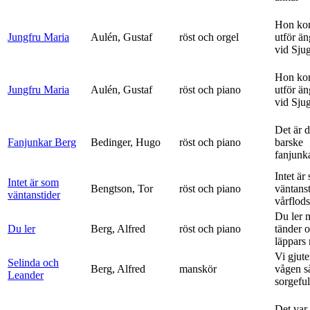
Hon ko
Jungfru Maria
Aulén, Gustaf
röst och orgel
utför ä
vid Sju
Hon ko
Jungfru Maria
Aulén, Gustaf
röst och piano
utför ä
vid Sju
Det är 
Fanjunkar Berg
Bedinger, Hugo
röst och piano
barske
fanjunk
Intet är
Intet är som
Bengtson, Tor
röst och piano
väntanst
väntanstider
vårflods
Du ler 
Du ler
Berg, Alfred
röst och piano
tänder 
läppars 
Vi gjute
Selinda och
Berg, Alfred
manskör
vågen s
Leander
sorgeful
Det var