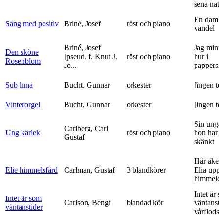
sena nat
En dam 
Sång med positiv
Briné, Josef
röst och piano
vandel
Briné, Josef
Jag min
Den sköne
[pseud. f. Knut J.
röst och piano
hur i
Rosenblom
Jo...
pappers
Sub luna
Bucht, Gunnar
orkester
[ingen t
Vinterorgel
Bucht, Gunnar
orkester
[ingen t
Sin ung
Carlberg, Carl
Ung kärlek
röst och piano
hon har
Gustaf
skänkt
Här åke
Elie himmelsfärd
Carlman, Gustaf
3 blandkörer
Elia upp 
himmele
Intet är
Intet är som
Carlson, Bengt
blandad kör
väntanst
väntanstider
vårflods