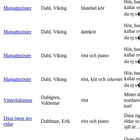
Hör, hu
kallar o
Majnattsröster
Dahl, Viking
blandad kör
du ej s�
Hör, hu
kallar o
Majnattsröster
Dahl, Viking
damkör
du ej s�
Hör, hu
kallar o
Majnattsröster
Dahl, Viking
röst och piano
du ej s�
Hör, hu
kallar o
Majnattsröster
Dahl, Viking
röst, kör och orkester
du ej s�
Möter d
Dahlgren,
Vinterhälsning
röst
nordanv
Valdemar
karl
Dina ög
Dina ögon äro
Dahlman, Erik
röst och piano
eldar o
eldar
själ är ..
Över di