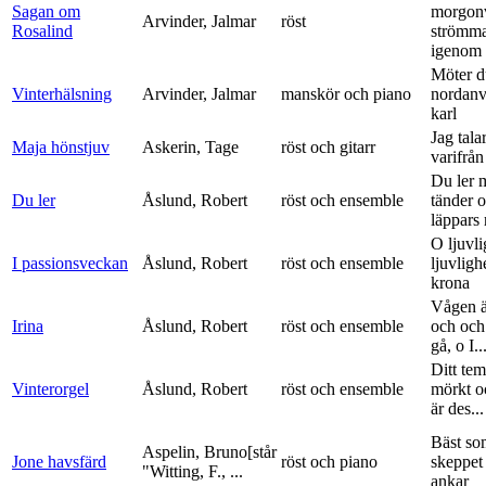
Sagan om
morgon
Arvinder, Jalmar
röst
Rosalind
strömma
igenom 
Möter d
Vinterhälsning
Arvinder, Jalmar
manskör och piano
nordanv
karl
Jag tala
Maja hönstjuv
Askerin, Tage
röst och gitarr
varifrå
Du ler 
Du ler
Åslund, Robert
röst och ensemble
tänder 
läppars 
O ljuvli
I passionsveckan
Åslund, Robert
röst och ensemble
ljuvligh
krona
Vågen ä
Irina
Åslund, Robert
röst och ensemble
och och
gå, o I..
Ditt tem
Vinterorgel
Åslund, Robert
röst och ensemble
mörkt o
är des...
Bäst so
Aspelin, Bruno[står
Jone havsfärd
röst och piano
skeppet 
"Witting, F., ...
ankar