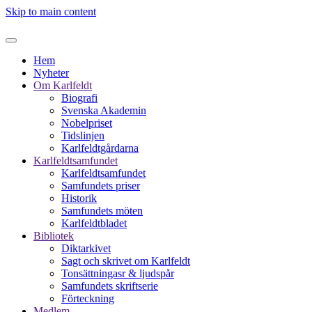
Skip to main content
Hem
Nyheter
Om Karlfeldt
Biografi
Svenska Akademin
Nobelpriset
Tidslinjen
Karlfeldtgårdarna
Karlfeldtsamfundet
Karlfeldtsamfundet
Samfundets priser
Historik
Samfundets möten
Karlfeldtbladet
Bibliotek
Diktarkivet
Sagt och skrivet om Karlfeldt
Tonsättningasr & ljudspår
Samfundets skriftserie
Förteckning
Medlem