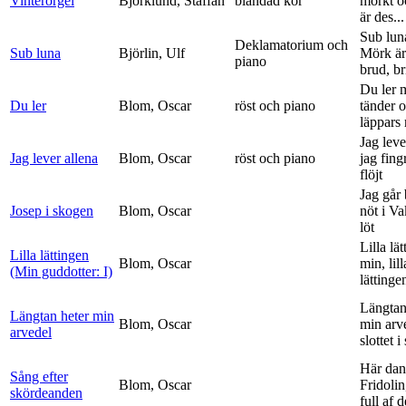
Vinterorgel
Björklund, Staffan
blandad kör
mörkt o
är des...
Sub lun
Deklamatorium och
Sub luna
Björlin, Ulf
Mörk är
piano
brud, br
Du ler 
Du ler
Blom, Oscar
röst och piano
tänder 
läppars 
Jag leve
Jag lever allena
Blom, Oscar
röst och piano
jag fing
flöjt
Jag går
Josep i skogen
Blom, Oscar
nöt i V
löt
Lilla lä
Lilla lättingen
Blom, Oscar
min, lill
(Min guddotter: I)
lättinge
Längtan
Längtan heter min
Blom, Oscar
min arv
arvedel
slottet i 
Här dan
Sång efter
Blom, Oscar
Fridolin
skördeanden
full af d