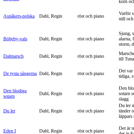
korn och
Varför si
Aspåkers-polska
Dahl, Regin
röst och piano
still och
Sjung, s
Böljeby-vals
Dahl, Regin
röst och piano
alarna, 
storm, d
Marsche
Dalmarsch
Dahl, Regin
röst och piano
till Tun
Det var
De tysta sångerna
Dahl, Regin
röst och piano
tidiga, 
Den blo
Den blodiga
Dahl, Regin
röst och piano
sotarn 
sotarn
slagg
Du ler 
Du ler
Dahl, Regin
röst och piano
tänder 
läppars 
Det är 
Eden I
Dahl, Regin
röst och piano
det är 