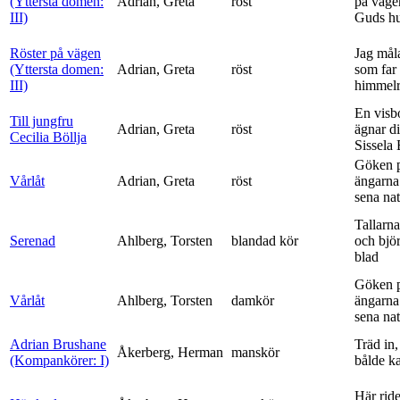
(Yttersta domen:
Adrian, Greta
röst
på vägen
III)
Guds h
Röster på vägen
Jag mål
(Yttersta domen:
Adrian, Greta
röst
som far t
III)
himmelr
En visb
Till jungfru
Adrian, Greta
röst
ägnar di
Cecilia Böllja
Sissela B
Göken 
Vårlåt
Adrian, Greta
röst
ängarna 
sena nat
Tallarna
Serenad
Ahlberg, Torsten
blandad kör
och bjö
blad
Göken 
Vårlåt
Ahlberg, Torsten
damkör
ängarna 
sena nat
Adrian Brushane
Träd in,
Åkerberg, Herman
manskör
(Kompankörer: I)
bålde ka
Här ride