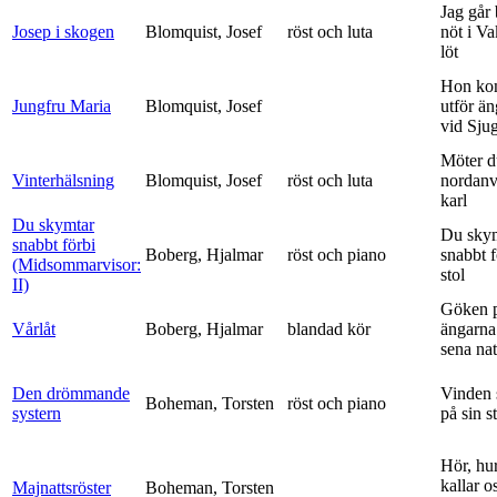
Jag går
Josep i skogen
Blomquist, Josef
röst och luta
nöt i V
löt
Hon ko
Jungfru Maria
Blomquist, Josef
utför ä
vid Sju
Möter d
Vinterhälsning
Blomquist, Josef
röst och luta
nordanv
karl
Du skymtar
Du sky
snabbt förbi
Boberg, Hjalmar
röst och piano
snabbt 
(Midsommarvisor:
stol
II)
Göken 
Vårlåt
Boberg, Hjalmar
blandad kör
ängarna 
sena nat
Den drömmande
Vinden 
Boheman, Torsten
röst och piano
systern
på sin s
Hör, hu
kallar o
Majnattsröster
Boheman, Torsten