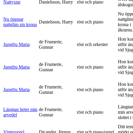
Nattyxne
Danielsson, Harry
röst och piano
älskogs
Nu öpp
Nu öppnar
nattglim
Danielsson, Harry
röst och piano
nattglim sin krona
krona i
åkrarna.
Hon ko
de Frumerie,
Jungfru Maria
röst och orkester
utför ä
Gunnar
vid Sju
Hon ko
de Frumerie,
Jungfru Maria
röst och piano
utför ä
Gunnar
vid Sju
Hon ko
de Frumerie,
Jungfru Maria
röst och piano
utför ä
Gunnar
vid Sju
Längtan
Längtan heter min
de Frumerie,
röst och piano
min arv
arvedel
Gunnar
slottet i 
Ditt tem
Vinterorgel
Dicander, Jörgen
röst och piano/orgel
mörkt o