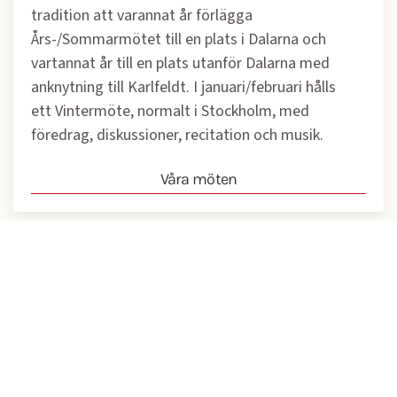
tradition att varannat år förlägga
Års-/Sommarmötet till en plats i Dalarna och
vartannat år till en plats utanför Dalarna med
anknytning till Karlfeldt. I januari/februari hålls
ett Vintermöte, normalt i Stockholm, med
föredrag, diskussioner, recitation och musik.
Våra möten
Hemsidan
Karlfeldtsamfundets hemsida innehåller
information om både
Erik Axel
Karlfeldt
och
Karlfeldtsamfundet
. Hemsidan
speglar både det aktuella och historia och har