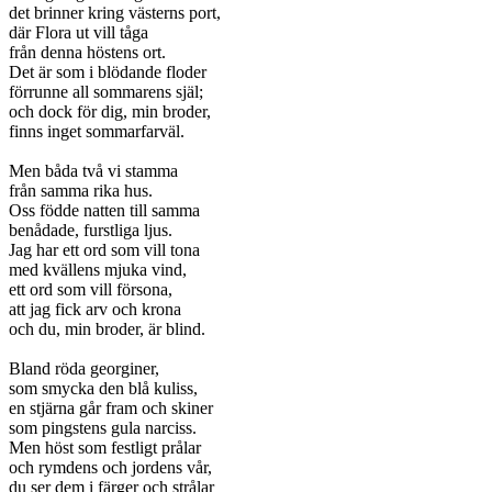
det brinner kring västerns port,
där Flora ut vill tåga
från denna höstens ort.
Det är som i blödande floder
förrunne all sommarens själ;
och dock för dig, min broder,
finns inget sommarfarväl.
Men båda två vi stamma
från samma rika hus.
Oss födde natten till samma
benådade, furstliga ljus.
Jag har ett ord som vill tona
med kvällens mjuka vind,
ett ord som vill försona,
att jag fick arv och krona
och du, min broder, är blind.
Bland röda georginer,
som smycka den blå kuliss,
en stjärna går fram och skiner
som pingstens gula narciss.
Men höst som festligt prålar
och rymdens och jordens vår,
du ser dem i färger och strålar