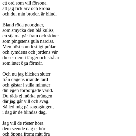
ett ord som vill försona,
att jag fick arv och krona
och du, min broder, är blind.
Bland röda georginer,
som smycka den blå kuliss,
en stjärna går fram och skiner
som pingstens gula narciss.
Men höst som festligt prålar
och rymdens och jordens vår,
du ser dem i färger och strålar
som intet öga förmår.
Och nu jag blicken sluter
från dagens irrande färd
och gästar i stilla minuter
din egen förborgade värld.
Du räds ej mörka prången
där jag går vill och svag.
Så led mig på sagogången,
i dag är de blindas dag.
Jag vill de röster höra
dem seende dag ej hör
och öppna fromt mitt öra