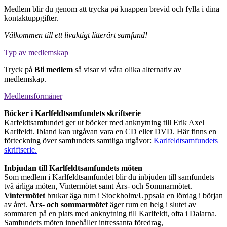
Medlem blir du genom att trycka på knappen brevid och fylla i dina
kontaktuppgifter.
Välkommen till ett livaktigt litterärt samfund!
Typ av medlemskap
Tryck på
Bli medlem
så visar vi våra olika alternativ av
medlemskap.
Medlemsförmåner
Böcker i Karlfeldtsamfundets skriftserie
Karfeldtsamfundet ger ut böcker med anknytning till Erik Axel
Karlfeldt. Ibland kan utgåvan vara en CD eller DVD. Här finns en
förteckning över samfundets samtliga utgåvor:
Karlfeldtsamfundets
skriftserie.
Inbjudan till Karlfeldtsamfundets möten
Som medlem i Karlfeldtsamfundet blir du inbjuden till samfundets
två årliga möten, Vintermötet samt Års- och Sommarmötet.
Vintermötet
brukar äga rum i Stockholm/Uppsala en lördag i början
av året.
Års- och sommarmötet
äger rum en helg i slutet av
sommaren på en plats med anknytning till Karlfeldt, ofta i Dalarna.
Samfundets möten innehåller intressanta föredrag,