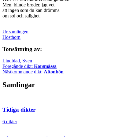
Men, blinde broder, jag vet,
att ingen som du kan drömma
om sol och salighet.
Ur samlingen
Hösthorn
Tonsättning av:
Lindblad, Sven
Föregånde dikt:
Korsmässa
Nästkommande dikt:
Aftonbön
Samlingar
Tidiga dikter
6 dikter