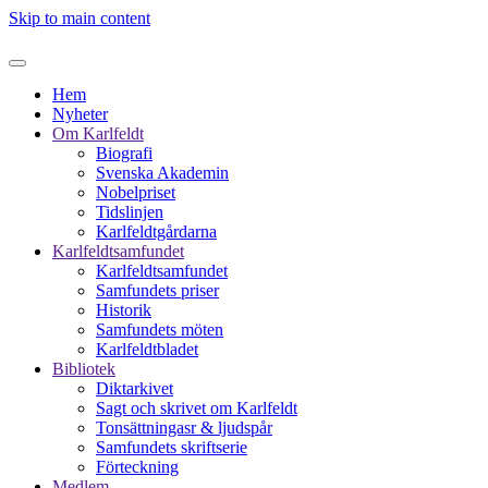
Skip to main content
Hem
Nyheter
Om Karlfeldt
Biografi
Svenska Akademin
Nobelpriset
Tidslinjen
Karlfeldtgårdarna
Karlfeldtsamfundet
Karlfeldtsamfundet
Samfundets priser
Historik
Samfundets möten
Karlfeldtbladet
Bibliotek
Diktarkivet
Sagt och skrivet om Karlfeldt
Tonsättningasr & ljudspår
Samfundets skriftserie
Förteckning
Medlem