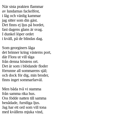
När sista prakten flammar
av lundarnas fackelfest,
i låg och vänlig kammar
jag sitter som din gäst.
Det finns ej ljus på bordet,
fast dagens glans är svag.
I dunkel löper ordet
i kväll, på de blindas dag.
Som georginers låga
det brinner kring västerns port,
där Flora ut vill tåga
från denna höstens ort.
Det är som i blödande floder
förrunne all sommarens själ;
och dock för dig, min broder,
finns inget sommarfarväl.
Men båda två vi stamma
från samma rika hus.
Oss födde natten till samma
benådade, furstliga ljus.
Jag har ett ord som vill tona
med kvällens mjuka vind,