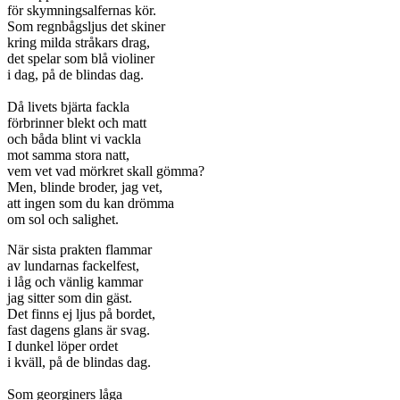
för skymningsalfernas kör.
Som regnbågsljus det skiner
kring milda stråkars drag,
det spelar som blå violiner
i dag, på de blindas dag.
Då livets bjärta fackla
förbrinner blekt och matt
och båda blint vi vackla
mot samma stora natt,
vem vet vad mörkret skall gömma?
Men, blinde broder, jag vet,
att ingen som du kan drömma
om sol och salighet.
När sista prakten flammar
av lundarnas fackelfest,
i låg och vänlig kammar
jag sitter som din gäst.
Det finns ej ljus på bordet,
fast dagens glans är svag.
I dunkel löper ordet
i kväll, på de blindas dag.
Som georginers låga