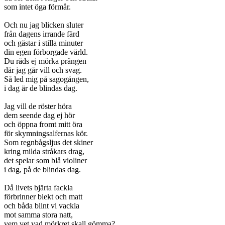
som intet öga förmår.
Och nu jag blicken sluter
från dagens irrande färd
och gästar i stilla minuter
din egen förborgade värld.
Du räds ej mörka prången
där jag går vill och svag.
Så led mig på sagogången,
i dag är de blindas dag.
Jag vill de röster höra
dem seende dag ej hör
och öppna fromt mitt öra
för skymningsalfernas kör.
Som regnbågsljus det skiner
kring milda stråkars drag,
det spelar som blå violiner
i dag, på de blindas dag.
Då livets bjärta fackla
förbrinner blekt och matt
och båda blint vi vackla
mot samma stora natt,
vem vet vad mörkret skall gömma?