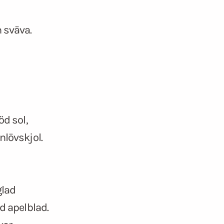
 sväva.
öd sol,
nlövskjol.
glad
d apelblad.