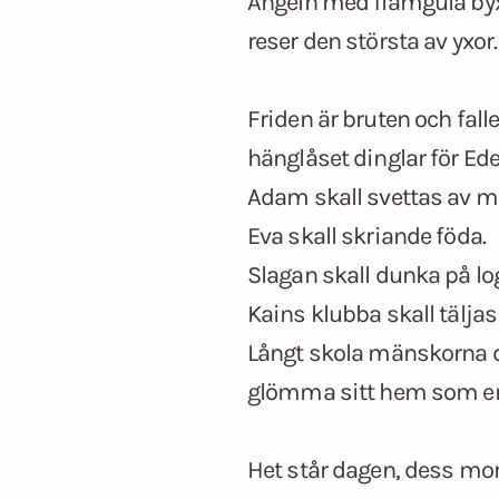
Ängeln med flamgula by
reser den största av yxor.
Friden är bruten och fallet
hänglåset dinglar för Ede
Adam skall svettas av m
Eva skall skriande föda.
Slagan skall dunka på lo
Kains klubba skall täljas
Långt skola mänskorna 
glömma sitt hem som en
Het står dagen, dess mor