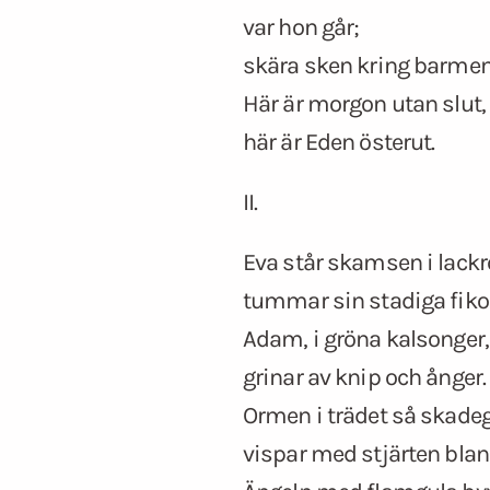
var hon går;
skära sken kring barmen
Här är morgon utan slut,
här är Eden österut.
II.
Eva står skamsen i lackr
tummar sin stadiga fiko
Adam, i gröna kalsonger,
grinar av knip och ånger.
Ormen i trädet så skade
vispar med stjärten blan