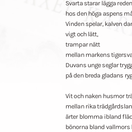
Svarta starar lägga rede
hos den höga aspens må
Vinden spelar, kalven da
vigt och lätt,
trampar nätt
mellan markens tigersva
Duvans unge seglar tryg
på den breda gladans ryg
Vit och naken husmor tr
mellan rika trädgårdslan
ärter blomma ibland fläd
bönorna bland vallmors 