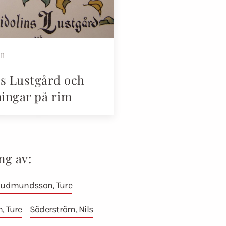
en
ns Lustgård och
ingar på rim
ng av:
udmundsson, Ture
 Ture
Söderström, Nils