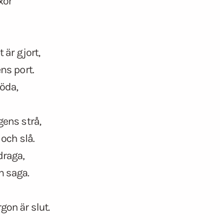
xor
 är gjort,
ns port.
öda,
gens strå,
 och slå.
draga,
 saga.
gon är slut.