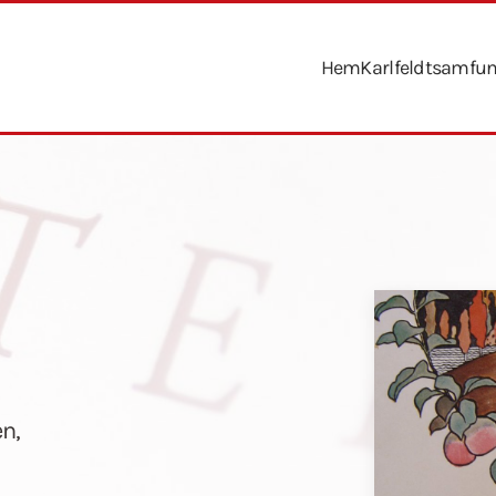
Hem
Karlfeldtsamfu
en,