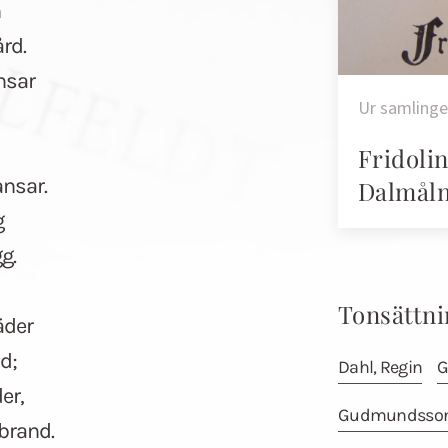
n
rd.
nsar
Ur samling
Fridoli
nsar.
Dalmåln
g
g.
Tonsättni
äder
d;
Dahl, Regin
G
er,
Gudmundsson,
brand.