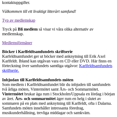
kontaktuppgifter.
Välkommen till ett livaktigt litterärt samfund!
Typ av medlemskap
Tryck på
Bli medlem
så visar vi våra olika alternativ av
medlemskap.
Medlemsförmåner
Böcker i Karlfeldtsamfundets skriftserie
Karfeldtsamfundet ger ut böcker med anknytning till Erik Axel
Karlfeldt. Ibland kan utgåvan vara en CD eller DVD. Här finns en
förteckning över samfundets samtliga utgåvor:
Karlfeldtsamfundets
skriftserie.
Inbjudan till Karlfeldtsamfundets möten
Som medlem i Karlfeldtsamfundet blir du inbjuden till samfundets
två årliga möten, Vintermötet samt Års- och Sommarmötet.
Vintermötet
brukar äga rum i Stockholm/Uppsala en lördag i början
av året.
Års- och sommarmötet
äger rum en helg i slutet av
sommaren på en plats med anknytning till Karlfeldt, ofta i Dalarna.
Samfundets möten innehåller intressanta föredrag,
musikunderhållning, trevliga middagar och samkväm.