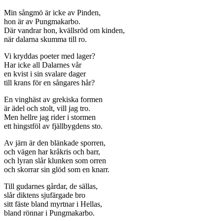
Min sångmö är icke av Pinden,
hon är av Pungmakarbo.
Där vandrar hon, kvällsröd om kinden,
när dalarna skumma till ro.
Vi kryddas poeter med lager?
Har icke all Dalarnes vår
en kvist i sin svalare dager
till krans för en sångares hår?
En vinghäst av grekiska formen
är ädel och stolt, vill jag tro.
Men hellre jag rider i stormen
ett hingstföl av fjällbygdens sto.
Av järn är den blänkade sporren,
och vägen har kråkris och barr,
och lyran slår klunken som orren
och skorrar sin glöd som en knarr.
Till gudarnes gårdar, de sällas,
slår diktens sjufärgade bro
sitt fäste bland myrtnar i Hellas,
bland rönnar i Pungmakarbo.