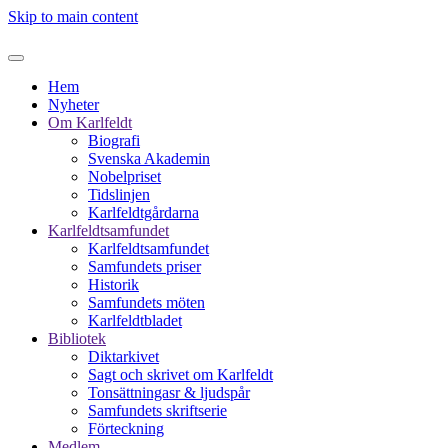
Skip to main content
Hem
Nyheter
Om Karlfeldt
Biografi
Svenska Akademin
Nobelpriset
Tidslinjen
Karlfeldtgårdarna
Karlfeldtsamfundet
Karlfeldtsamfundet
Samfundets priser
Historik
Samfundets möten
Karlfeldtbladet
Bibliotek
Diktarkivet
Sagt och skrivet om Karlfeldt
Tonsättningasr & ljudspår
Samfundets skriftserie
Förteckning
Medlem