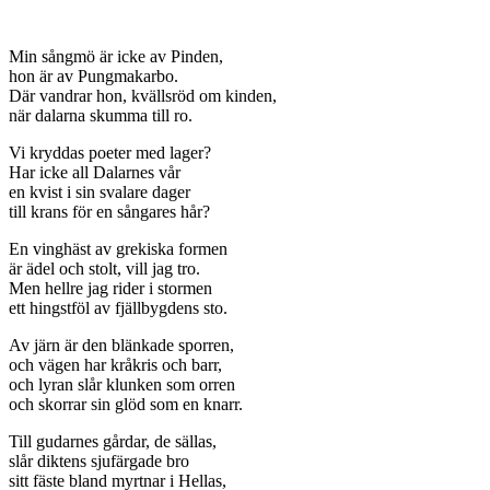
Min sångmö är icke av Pinden,
hon är av Pungmakarbo.
Där vandrar hon, kvällsröd om kinden,
när dalarna skumma till ro.
Vi kryddas poeter med lager?
Har icke all Dalarnes vår
en kvist i sin svalare dager
till krans för en sångares hår?
En vinghäst av grekiska formen
är ädel och stolt, vill jag tro.
Men hellre jag rider i stormen
ett hingstföl av fjällbygdens sto.
Av järn är den blänkade sporren,
och vägen har kråkris och barr,
och lyran slår klunken som orren
och skorrar sin glöd som en knarr.
Till gudarnes gårdar, de sällas,
slår diktens sjufärgade bro
sitt fäste bland myrtnar i Hellas,