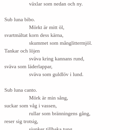
växlar som nedan och ny.
Sub luna bibo.
Mörkt är mitt öl,
svartmältat korn dess kärna,
skummet som månglittermjöl.
Tankar och löjen
sväva kring kannans rund,
sväva som läderlappar,
sväva som guldlöv i lund.
Sub luna canto.
Mörk är min sång,
suckar som våg i vassen,
rullar som bränningens gång,
reser sig trotsig,
sjunker tillbaka tung,