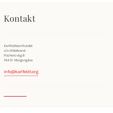
Kontakt
Karlfeldtsamfundet
c/o Hildebrand
Fischers väg 8
744 51 Morgongåva
info@karlfeldt.org