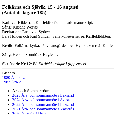
Folkärna och Sjövik, 15 - 16 augusti
(Antal deltagare 185)
Karl-Ivar Hildeman: Karlfeldts efterlämnade manuskript.
Sång
: Kristina Westas.
Recitation
: Carin von Sydow.
Lars Huldén och Karl Sundén: Sena kolleger ser på Karlfeldtdikten.
Besök
: Folkärna kyrka, Tolvmansgården och Hyttbäcken (där Karlfel
Sång
: Kerstin Sonnbäck-Hagfeldt.
Skriftserie Nr 12
:
På Karlfeldts vägar I (uppsatser)
Bläddra
1980 Års- o…
1982 Års- o…
Års- och Sommarmöten
2025 Års- och sommarmöte i Leksand
2024 Års- och sommarmöte i Avesta
2022 Års- och sommarmöte i Leksand
2021 Års- och sommarmöte i Västerås
2020 Årsmöte i Uppsala