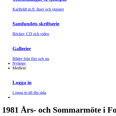
Karlfeldt m.fl. läser och sjunger
Samfundets skriftserie
Böcker, CD och video
Gallerier
Bilder från förr och nu
Nyheter
Medlem
Logga in
Logga in till din sida
1981 Års- och Sommarmöte i Fo