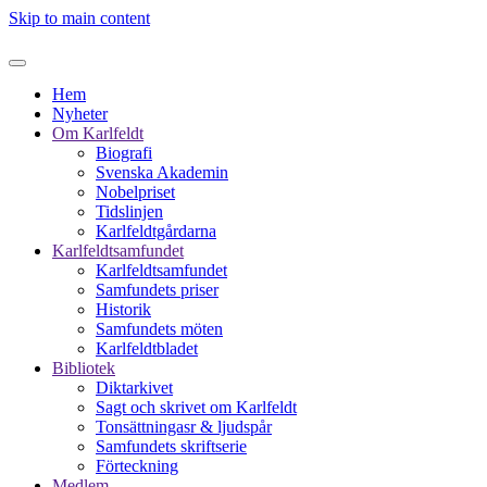
Skip to main content
Hem
Nyheter
Om Karlfeldt
Biografi
Svenska Akademin
Nobelpriset
Tidslinjen
Karlfeldtgårdarna
Karlfeldtsamfundet
Karlfeldtsamfundet
Samfundets priser
Historik
Samfundets möten
Karlfeldtbladet
Bibliotek
Diktarkivet
Sagt och skrivet om Karlfeldt
Tonsättningasr & ljudspår
Samfundets skriftserie
Förteckning
Medlem