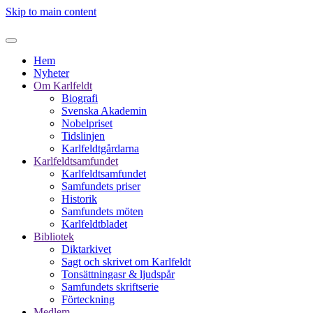
Skip to main content
Hem
Nyheter
Om Karlfeldt
Biografi
Svenska Akademin
Nobelpriset
Tidslinjen
Karlfeldtgårdarna
Karlfeldtsamfundet
Karlfeldtsamfundet
Samfundets priser
Historik
Samfundets möten
Karlfeldtbladet
Bibliotek
Diktarkivet
Sagt och skrivet om Karlfeldt
Tonsättningasr & ljudspår
Samfundets skriftserie
Förteckning
Medlem