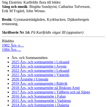
Stig Ekström: Karlfeldts flora till bilder.
Sång och musik
: Birgitta Sundqvist, Catharina Tufvesson,
Erik M Yrgård, John Westas.
Besök
: Gymnasieträdgården, Kyrkbacken, Djäknebergets
restaurang.
Skriftserie Nr 14:
På Karlfeldts vägar III (uppsatser)
Bläddra
1982 Års- o…
1984 Års-…
Års- och Sommarmöten
2025 Års- och sommarmöte i Leksand
2024 Års- och sommarmöte i Avesta
2022 Års- och sommarmöte i Leksand
2021 Års- och sommarmöte i Västerås
2020 Årsmöte i Uppsala
2019 Års- och sommarmöte i Rättvik
2018 Års- och sommarmöte på Biskops Arnö
2017 Års- och sommarmöte i Tällberg och på Sångs
2016 Års- och Sommarmöte i Falun
2015 Års- och Sommarmöte i Vadstena
2014 Års- och Sommarmöte i Dalarna