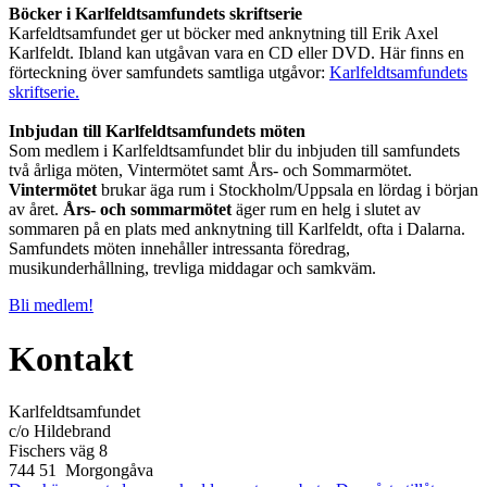
Böcker i Karlfeldtsamfundets skriftserie
Karfeldtsamfundet ger ut böcker med anknytning till Erik Axel
Karlfeldt. Ibland kan utgåvan vara en CD eller DVD. Här finns en
förteckning över samfundets samtliga utgåvor:
Karlfeldtsamfundets
skriftserie.
Inbjudan till Karlfeldtsamfundets möten
Som medlem i Karlfeldtsamfundet blir du inbjuden till samfundets
två årliga möten, Vintermötet samt Års- och Sommarmötet.
Vintermötet
brukar äga rum i Stockholm/Uppsala en lördag i början
av året.
Års- och sommarmötet
äger rum en helg i slutet av
sommaren på en plats med anknytning till Karlfeldt, ofta i Dalarna.
Samfundets möten innehåller intressanta föredrag,
musikunderhållning, trevliga middagar och samkväm.
Bli medlem!
Kontakt
Karlfeldtsamfundet
c/o Hildebrand
Fischers väg 8
744 51 Morgongåva