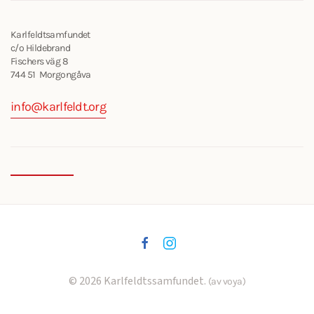
Karlfeldtsamfundet
c/o Hildebrand
Fischers väg 8
744 51 Morgongåva
info@karlfeldt.org
©
2026
Karlfeldtssamfundet.
(av voya)