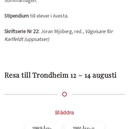
Sommarhagen.
Stipendium
till elever i Avesta.
Skriftserie Nr 22:
Jöran Mjöberg, red.,
Vägvisare för
Karlfeldt (uppsatser)
Resa till Trondheim 12 – 14 augusti
Bläddra
1989 Års-…
1991 Års- o…