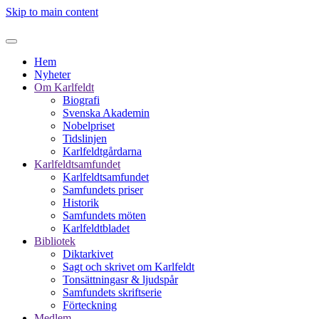
Skip to main content
Hem
Nyheter
Om Karlfeldt
Biografi
Svenska Akademin
Nobelpriset
Tidslinjen
Karlfeldtgårdarna
Karlfeldtsamfundet
Karlfeldtsamfundet
Samfundets priser
Historik
Samfundets möten
Karlfeldtbladet
Bibliotek
Diktarkivet
Sagt och skrivet om Karlfeldt
Tonsättningasr & ljudspår
Samfundets skriftserie
Förteckning
Medlem