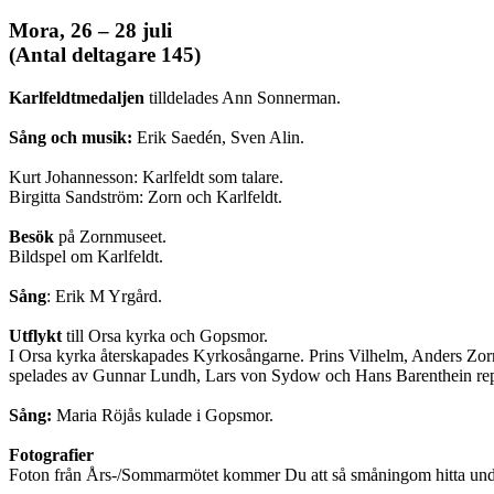
Mora, 26 – 28 juli
(Antal deltagare 145)
Karlfeldtmedaljen
tilldelades Ann Sonnerman.
Sång och musik:
Erik Saedén, Sven Alin.
Kurt Johannesson: Karlfeldt som talare.
Birgitta Sandström: Zorn och Karlfeldt.
Besök
på Zornmuseet.
Bildspel om Karlfeldt.
Sång
: Erik M Yrgård.
Utflykt
till Orsa kyrka och Gopsmor.
I Orsa kyrka återskapades Kyrkosångarne. Prins Vilhelm, Anders Zor
spelades av Gunnar Lundh, Lars von Sydow och Hans Barenthein rep
Sång:
Maria Röjås kulade i Gopsmor.
Fotografier
Foton från Års-/Sommarmötet kommer Du att så småningom hitta und