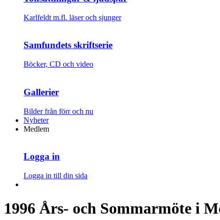
Karlfeldt m.fl. läser och sjunger
Samfundets skriftserie
Böcker, CD och video
Gallerier
Bilder från förr och nu
Nyheter
Medlem
Logga in
Logga in till din sida
1996 Års- och Sommarmöte i M