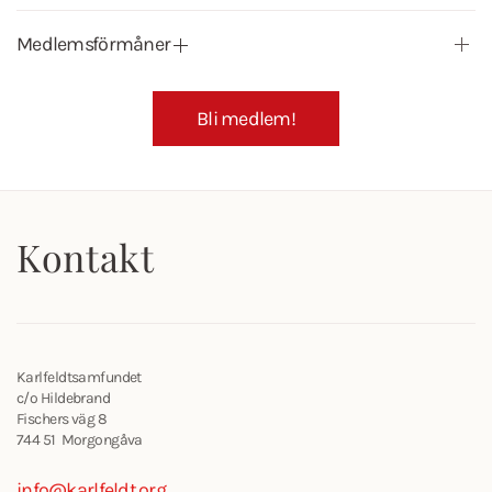
Medlemsförmåner
Bli medlem!
Kontakt
Karlfeldtsamfundet
c/o Hildebrand
Fischers väg 8
744 51 Morgongåva
info@karlfeldt.org