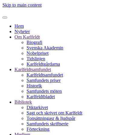
Skip to main content
Hem
Nyheter
Om Karlfeldt
Biografi
Svenska Akademin
Nobelpriset
Tidslinjen
Karlfeldtgårdarna
Karlfeldtsamfundet
Karlfeldtsamfundet
Samfundets priser
Historik
Samfundets möten
Karlfeldtbladet
Bibliotek
Diktarkivet
Sagt och skrivet om Karlfeldt
Tonsättningasr & ljudspår
Samfundets skriftserie
Förteckning
Medlem