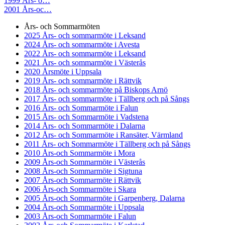
1999 Års- o…
2001 Års-oc…
Års- och Sommarmöten
2025 Års- och sommarmöte i Leksand
2024 Års- och sommarmöte i Avesta
2022 Års- och sommarmöte i Leksand
2021 Års- och sommarmöte i Västerås
2020 Årsmöte i Uppsala
2019 Års- och sommarmöte i Rättvik
2018 Års- och sommarmöte på Biskops Arnö
2017 Års- och sommarmöte i Tällberg och på Sångs
2016 Års- och Sommarmöte i Falun
2015 Års- och Sommarmöte i Vadstena
2014 Års- och Sommarmöte i Dalarna
2012 Års- och Sommarmöte i Ransäter, Värmland
2011 Års- och Sommarmöte i Tällberg och på Sångs
2010 Års-och Sommarmöte i Mora
2009 Års-och Sommarmöte i Västerås
2008 Års-och Sommarmöte i Sigtuna
2007 Års-och Sommarmöte i Rättvik
2006 Års-och Sommarmöte i Skara
2005 Års-och Sommarmöte i Garpenberg, Dalarna
2004 Års-och Sommarmöte i Uppsala
2003 Års-och Sommarmöte i Falun