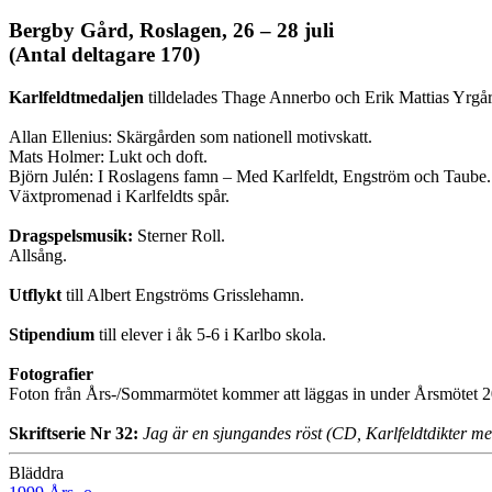
Bergby Gård, Roslagen, 26 – 28 juli
(Antal deltagare 170)
Karlfeldtmedaljen
tilldelades Thage Annerbo och Erik Mattias Yrgår
Allan Ellenius: Skärgården som nationell motivskatt.
Mats Holmer: Lukt och doft.
Björn Julén: I Roslagens famn – Med Karlfeldt, Engström och Taube.
Växtpromenad i Karlfeldts spår.
Dragspelsmusik:
Sterner Roll.
Allsång.
Utflykt
till Albert Engströms Grisslehamn.
Stipendium
till elever i åk 5-6 i Karlbo skola.
Fotografier
Foton från Års-/Sommarmötet kommer att läggas in under Årsmötet 2
Skriftserie Nr 32:
Jag är en sjungandes röst (CD, Karlfeldtdikter m
Bläddra