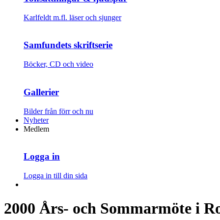
Karlfeldt m.fl. läser och sjunger
Samfundets skriftserie
Böcker, CD och video
Gallerier
Bilder från förr och nu
Nyheter
Medlem
Logga in
Logga in till din sida
2000 Års- och Sommarmöte i Ro