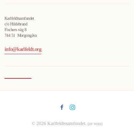
Karlfeldtsamfundet
c/o Hildebrand
Fischers väg 8
744 51 Morgongåva
info@karlfeldt.org
©
2026
Karlfeldtssamfundet.
(av voya)