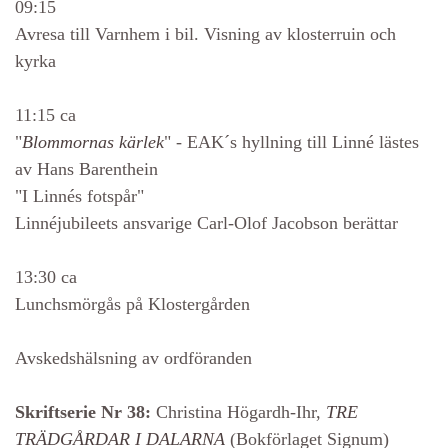
09:15
Avresa till Varnhem i bil. Visning av klosterruin och
kyrka
11:15 ca
"
Blommornas kärlek
" - EAK´s hyllning till Linné lästes
av Hans Barenthein
"I Linnés fotspår"
Linnéjubileets ansvarige Carl-Olof Jacobson berättar
13:30 ca
Lunchsmörgås på Klostergården
Avskedshälsning av ordföranden
Skriftserie Nr 38:
Christina Högardh-Ihr,
TRE
TRÄDGÅRDAR I DALARNA
(Bokförlaget Signum)