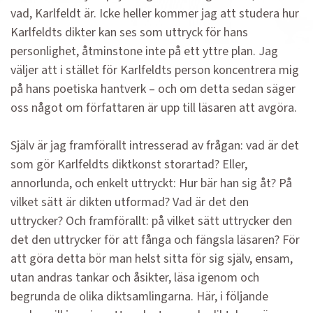
vad, Karlfeldt är. Icke heller kommer jag att studera hur
Karlfeldts dikter kan ses som uttryck för hans
personlighet, åtminstone inte på ett yttre plan. Jag
väljer att i stället för Karlfeldts person koncentrera mig
på hans poetiska hantverk – och om detta sedan säger
oss något om författaren är upp till läsaren att avgöra.
Själv är jag framförallt intresserad av frågan: vad är det
som gör Karlfeldts diktkonst storartad? Eller,
annorlunda, och enkelt uttryckt: Hur bär han sig åt? På
vilket sätt är dikten utformad? Vad är det den
uttrycker? Och framförallt: på vilket sätt uttrycker den
det den uttrycker för att fånga och fängsla läsaren? För
att göra detta bör man helst sitta för sig själv, ensam,
utan andras tankar och åsikter, läsa igenom och
begrunda de olika diktsamlingarna. Här, i följande