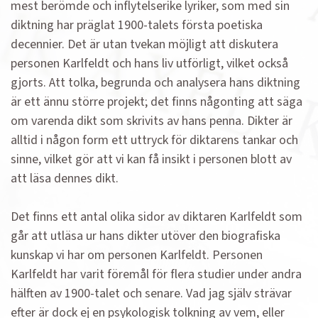
mest berömde och inflytelserike lyriker, som med sin
diktning har präglat 1900-talets första poetiska
decennier. Det är utan tvekan möjligt att diskutera
personen Karlfeldt och hans liv utförligt, vilket också
gjorts. Att tolka, begrunda och analysera hans diktning
är ett ännu större projekt; det finns någonting att säga
om varenda dikt som skrivits av hans penna. Dikter är
alltid i någon form ett uttryck för diktarens tankar och
sinne, vilket gör att vi kan få insikt i personen blott av
att läsa dennes dikt.
Det finns ett antal olika sidor av diktaren Karlfeldt som
går att utläsa ur hans dikter utöver den biografiska
kunskap vi har om personen Karlfeldt. Personen
Karlfeldt har varit föremål för flera studier under andra
hälften av 1900-talet och senare. Vad jag själv strävar
efter är dock ej en psykologisk tolkning av vem, eller