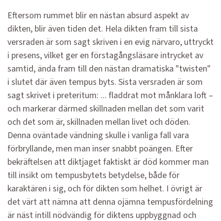
Eftersom rummet blir en nästan absurd aspekt av
dikten, blir även tiden det. Hela dikten fram till sista
versraden är som sagt skriven i en evig närvaro, uttryckt
i presens, vilket ger en förstagångsläsare intrycket av
samtid, ända fram till den nästan dramatiska "twisten"
i slutet där även tempus byts. Sista versraden är som
sagt skrivet i preteritum: ... fladdrat mot månklara loft –
och markerar därmed skillnaden mellan det som varit
och det som är, skillnaden mellan livet och döden.
Denna oväntade vändning skulle i vanliga fall vara
förbryllande, men man inser snabbt poängen. Efter
bekräftelsen att diktjaget faktiskt är död kommer man
till insikt om tempusbytets betydelse, både för
karaktären i sig, och för dikten som helhet. I övrigt är
det värt att nämna att denna ojämna tempusfördelning
är näst intill nödvändig för diktens uppbyggnad och