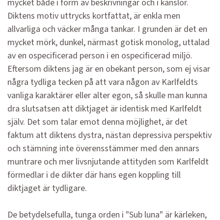
mycket både i form av beskrivningar och i känslor.
Diktens motiv uttrycks kortfattat, är enkla men
allvarliga och väcker många tankar. I grunden är det en
mycket mörk, dunkel, närmast gotisk monolog, uttalad
av en ospecificerad person i en ospecificerad miljö.
Eftersom diktens jag är en obekant person, som ej visar
några tydliga tecken på att vara någon av Karlfeldts
vanliga karaktärer eller alter egon, så skulle man kunna
dra slutsatsen att diktjaget är identisk med Karlfeldt
själv. Det som talar emot denna möjlighet, är det
faktum att diktens dystra, nästan depressiva perspektiv
och stämning inte överensstämmer med den annars
muntrare och mer livsnjutande attityden som Karlfeldt
förmedlar i de dikter där hans egen koppling till
diktjaget är tydligare.
De betydelsefulla, tunga orden i "Sub luna" är kärleken,