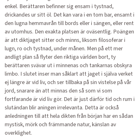
enkel. Berättaren befinner sig ensam i tystnad,
drickandes ur sitt öl. Det kan vara i en tom bar, ensamt i
den lugna hemmavrån till bords eller i sängen, eller rent
av utomhus. Den exakta platsen är oväsentlig. Poängen
är att diktjaget sitter och minns, liksom filosoferar i
lugn, ro och tystnad, under månen. Men på ett mer
andligt plan så flyter den riktiga världen bort, ty
berättaren svävar ut i minnenas och tankarnas obskyra
limbo. I slutet inser man såklart att jaget i själva verket
ej längre är vid liv, och ser tillbaka på sin vistelse på vår
jord, snarare än att minnas den så som vi som
fortfarande är vid liv gör. Det är just därför tid och rum i
slutändan blir aningen irrelevanta. Detta är också
anledningen till att hela dikten från början har en sådan
mystisk, mörk och främmande natur, känslan av
overklighet.