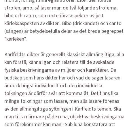
morior, för sig i sina egna strofer. Efter den första
strofen, amo, så läser man de två följande stroferna,
bibo och canto, som exteriöra aspekter av just
kärleksaspekten av dikten. Bibo (drickandet) och canto
(sången) är betydelsefulla delar av det breda begreppet
"kärleken".
Karlfeldts dikter är generellt klassiskt allmängiltiga, alla
kan förstå, känna igen och relatera till de avskalade
fysiska beskrivningarna av miljöer och karaktärer. De
budskap som hans dikter har och vad de säger läsaren
är dock högst individuellt och den individuella
tolkningen är därför svår att komma åt. Det finns lika
många tolkningar som läsare, men alla läsare förenas
av den allmängiltiga syftningen i Karlfeldts teman. Ska
man titta närmare på de rena, objektiva beskrivningarna
som förekommer kan man i Sub luna konstatera att