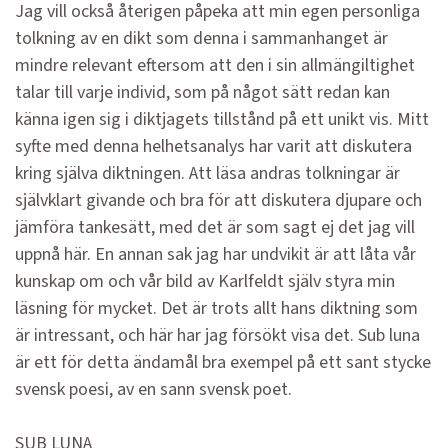
Jag vill också återigen påpeka att min egen personliga
tolkning av en dikt som denna i sammanhanget är
mindre relevant eftersom att den i sin allmängiltighet
talar till varje individ, som på något sätt redan kan
känna igen sig i diktjagets tillstånd på ett unikt vis. Mitt
syfte med denna helhetsanalys har varit att diskutera
kring själva diktningen. Att läsa andras tolkningar är
självklart givande och bra för att diskutera djupare och
jämföra tankesätt, med det är som sagt ej det jag vill
uppnå här. En annan sak jag har undvikit är att låta vår
kunskap om och vår bild av Karlfeldt själv styra min
läsning för mycket. Det är trots allt hans diktning som
är intressant, och här har jag försökt visa det. Sub luna
är ett för detta ändamål bra exempel på ett sant stycke
svensk poesi, av en sann svensk poet.
SUB LUNA