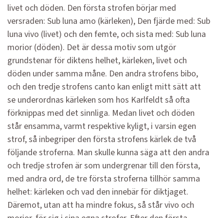
livet och döden. Den första strofen börjar med
versraden: Sub luna amo (kärleken), Den fjärde med: Sub
luna vivo (livet) och den femte, och sista med: Sub luna
morior (döden). Det är dessa motiv som utgör
grundstenar för diktens helhet, kärleken, livet och
döden under samma måne. Den andra strofens bibo,
och den tredje strofens canto kan enligt mitt sätt att
se underordnas kärleken som hos Karlfeldt så ofta
förknippas med det sinnliga. Medan livet och döden
står ensamma, varmt respektive kyligt, i varsin egen
strof, så inbegriper den första strofens kärlek de två
följande stroferna. Man skulle kunna säga att den andra
och tredje strofen är som undergrenar till den första,
med andra ord, de tre första stroferna tillhör samma
helhet: kärleken och vad den innebär för diktjaget.
Däremot, utan att ha mindre fokus, så står vivo och