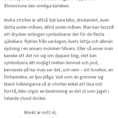
åtminstone den sinnliga kärleken.
Andra strofen är alltså Sub luna bibo, drickandet, även
detta under månen, alltid under månen. Man kan fastslå
att drycken antingen symboliserar det för de flesta
självklara: flykten från vardagen, livets lättja och allmän
njutning i en annars moloken tillvaro. Eller så anser man
kanske att det rör sig om djupare ting, ölet kan
symbolisera allt möjligt mellan himmel och jord,
beroende på hur man ser det, och vem – ett livselixir, en
förbannelse, en ljuv plåga. Vad som än gömmer sig
bland tolkningarna så är strofen enkel att läsa och
förstå, bibo utgör en beskrivning av det öl som jaget i
talande stund dricker.
Mörkt är mitt öl,