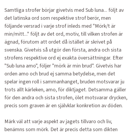
Samtliga strofer börjar givetvis med Sub luna... följt av
det latinska ord som respektive strof berör, men
följande versrad i varje strof inleds med "Mörk/t är
min/mitt..." följt av det ord, motiv, till vilken strofen är
ägnad, förutom att ordet då istället är skrivet på
svenska. Givetvis så utgör den första, andra och sista
strofens respektive ord ej exakta översättningar. Efter
"Sub luna amo", följer "mörk är min brud". Givetvis har
orden amo och brud ej samma betydelse, men det
spelar ingen roll i sammanhanget, bruden motsvarar ju
trots allt kärleken, amo, för diktjaget. Detsamma gäller
för den andra och sista strofen, ölet motsvarar drycken,
precis som graven är en självklar konkretion av döden.
Märk väl att varje aspekt av jagets tillvaro och liv,
benämns som mörk. Det är precis detta som dikten