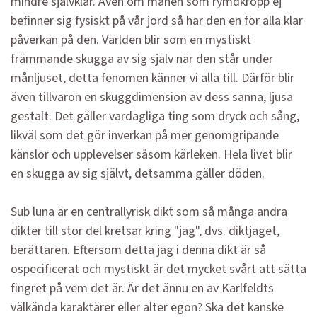
mindre självklar. Även om månen som rymdkropp ej
befinner sig fysiskt på vår jord så har den en för alla klar
påverkan på den. Världen blir som en mystiskt
främmande skugga av sig själv när den står under
månljuset, detta fenomen känner vi alla till. Därför blir
även tillvaron en skuggdimension av dess sanna, ljusa
gestalt. Det gäller vardagliga ting som dryck och sång,
likväl som det gör inverkan på mer genomgripande
känslor och upplevelser såsom kärleken. Hela livet blir
en skugga av sig självt, detsamma gäller döden.
Sub luna är en centrallyrisk dikt som så många andra
dikter till stor del kretsar kring "jag", dvs. diktjaget,
berättaren. Eftersom detta jag i denna dikt är så
ospecificerat och mystiskt är det mycket svårt att sätta
fingret på vem det är. Är det ännu en av Karlfeldts
välkända karaktärer eller alter egon? Ska det kanske