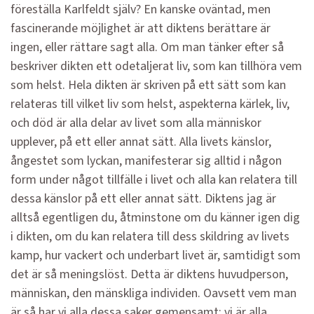
föreställa Karlfeldt själv? En kanske oväntad, men
fascinerande möjlighet är att diktens berättare är
ingen, eller rättare sagt alla. Om man tänker efter så
beskriver dikten ett odetaljerat liv, som kan tillhöra vem
som helst. Hela dikten är skriven på ett sätt som kan
relateras till vilket liv som helst, aspekterna kärlek, liv,
och död är alla delar av livet som alla människor
upplever, på ett eller annat sätt. Alla livets känslor,
ångestet som lyckan, manifesterar sig alltid i någon
form under något tillfälle i livet och alla kan relatera till
dessa känslor på ett eller annat sätt. Diktens jag är
alltså egentligen du, åtminstone om du känner igen dig
i dikten, om du kan relatera till dess skildring av livets
kamp, hur vackert och underbart livet är, samtidigt som
det är så meningslöst. Detta är diktens huvudperson,
människan, den mänskliga individen. Oavsett vem man
är så har vi alla dessa saker gemensamt: vi är alla