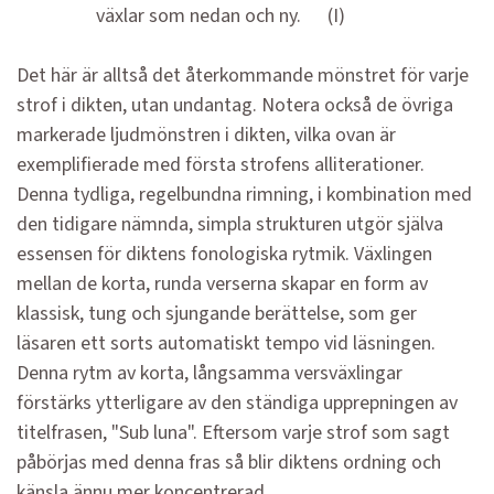
växlar som nedan och ny. (I)
Det här är alltså det återkommande mönstret för varje
strof i dikten, utan undantag. Notera också de övriga
markerade ljudmönstren i dikten, vilka ovan är
exemplifierade med första strofens alliterationer.
Denna tydliga, regelbundna rimning, i kombination med
den tidigare nämnda, simpla strukturen utgör själva
essensen för diktens fonologiska rytmik. Växlingen
mellan de korta, runda verserna skapar en form av
klassisk, tung och sjungande berättelse, som ger
läsaren ett sorts automatiskt tempo vid läsningen.
Denna rytm av korta, långsamma versväxlingar
förstärks ytterligare av den ständiga upprepningen av
titelfrasen, "Sub luna". Eftersom varje strof som sagt
påbörjas med denna fras så blir diktens ordning och
känsla ännu mer koncentrerad.