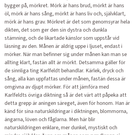
bygger på, mörkret. Mörk är hans brud, mörkt är hans
öl, mörk är hans sång, mörkt är hans liv och, självklart,
mörk är hans grav. Mörkret är det som genomsyrar hela
dikten, det som ger den sin dystra och dunkla
stämning, och de likartade känslor som uppstår vid
läsning av den. Månen är aldrig uppe i ljuset, endast i
mörker. När man befinner sig under månen kan man se
allting klart, fastän allt är mörkt. Detsamma gäller för
de sinnliga ting Karlfeldt behandlar. Kärlek, dryck och
sång, alla kan uppfattas under månen, fastän dessa är
omgivna av djupt mörker. För att jämföra med
Karlfeldts övriga diktning så är det värt att påpeka att
detta grepp är aningen säreget, även för honom. Han är
känd för sina naturskildringar i diktningen, blommorna,
ängarna, löven och fåglarna. Men här blir
naturskildringen enklare, mer dunkel, mystiskt och