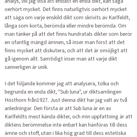
analys, vill jag visa att endast en enda dikt, kan säga
oerhört mycket. Det finns naturligtvis oerhört mycket
att säga om varje enskild dikt som skrivits av Karlfeldt,
långa som korta, berömda eller mindre berömda. Om
man tänker på att det finns hundratals dikter som berör
en ofantlig mängd ämnen, så inser man först att det
finns mycket att diskutera, och att det är omöjligt att
gå igenom allt. Samtidigt inser man att varje dikt
sannerligen är unik.
I det följande kommer jag att analysera, tolka och
begrunda en enda dikt, "Sub luna", ur diktsamlingen
Hösthorn från1927. Just denna dikt har jag valt av två
anledningar. Den första är att Sub luna är en av
Karlfeldts mest kända dikter, och min uppfattning är att
diktens berömmelse inte enbart kan hänföras till dess
ämne och stoff, utan i lika hög grad till dess estetiska