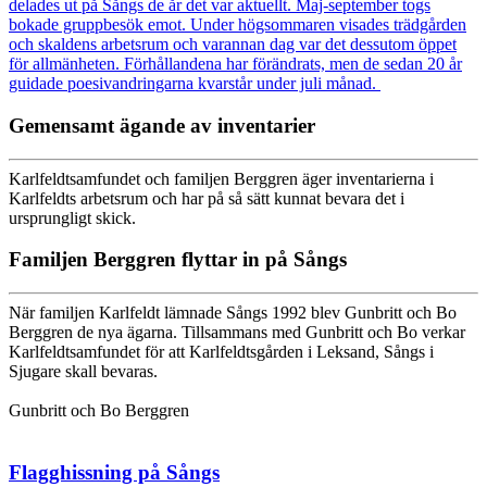
delades ut på Sångs de år det var aktuellt. Maj-september togs
bokade gruppbesök emot. Under högsommaren visades trädgården
och skaldens arbetsrum och varannan dag var det dessutom öppet
för allmänheten. Förhållandena har förändrats, men de sedan 20 år
guidade poesivandringarna kvarstår under juli månad.
Gemensamt ägande av inventarier
Karlfeldtsamfundet och familjen Berggren äger inventarierna i
Karlfeldts arbetsrum och har på så sätt kunnat bevara det i
ursprungligt skick.
Familjen Berggren flyttar in på Sångs
När familjen Karlfeldt lämnade Sångs 1992 blev Gunbritt och Bo
Berggren de nya ägarna. Tillsammans med Gunbritt och Bo verkar
Karlfeldtsamfundet för att Karlfeldtsgården i Leksand, Sångs i
Sjugare skall bevaras.
Gunbritt och Bo Berggren
Flagghissning på Sångs