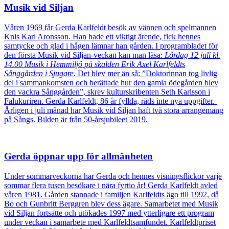
Musik vid Siljan
Våren 1969 får Gerda Karlfeldt besök av vännen och spelmannen
Knis Karl Aronsson. Han hade ett viktigt ärende, fick hennes
samtycke och glad i hågen lämnar han gården. I programbladet för
den första Musik vid Siljan-veckan kan man läsa:
Lördag 12 juli kl.
14.00 Musik i Hemmiljö på skalden Erik Axel Karlfeldts
Sånggården i Sjugare
. Det blev mer än så: ”Doktorinnan tog livlig
del i sammankomsten och berättade hur den gamla ödegården blev
den vackra Sånggården”, skrev kulturskribenten Seth Karlsson i
Falukuriren. Gerda Karlfeldt, 86 år fyllda, räds inte nya uppgifter.
Årligen i juli månad har Musik vid Siljan haft två stora arrangemang
på Sångs. Bilden är från 50-årsjubileet 2019.
Gerda öppnar upp för allmänheten
Under sommarveckorna har Gerda och hennes visningsflickor varje
sommar flera tusen besökare i nära fyrtio år! Gerda Karlfeldt avled
våren 1981. Gården stannade i familjen Karlfeldts ägo till 1992, då
Bo och Gunbritt Berggren blev dess ägare. Samarbetet med Musik
vid Siljan fortsatte och utökades 1997 med ytterligare ett program
under veckan i samarbete med Karlfeldtsamfundet. Karlfeldtpriset