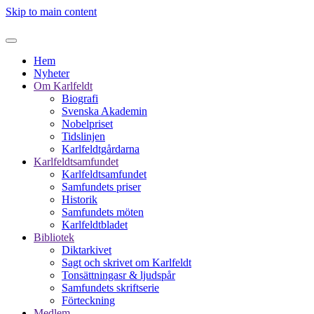
Skip to main content
Hem
Nyheter
Om Karlfeldt
Biografi
Svenska Akademin
Nobelpriset
Tidslinjen
Karlfeldtgårdarna
Karlfeldtsamfundet
Karlfeldtsamfundet
Samfundets priser
Historik
Samfundets möten
Karlfeldtbladet
Bibliotek
Diktarkivet
Sagt och skrivet om Karlfeldt
Tonsättningasr & ljudspår
Samfundets skriftserie
Förteckning
Medlem