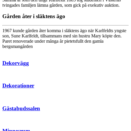
tvingades familjen lämna gården, som gick på exekutiv auktion.
Gården åter i släktens ägo
1967 kunde gården åter komma i släktens ägo när Karlfeldts yngste
son, Sune Karlfeldt, tillsammans med sin hustru Mary köpte den.
Paret renoverade under många år pietetsfullt den gamla
bergsmangården
Dekorvägg
Dekorationer
Gästabudssalen
Minnesrum