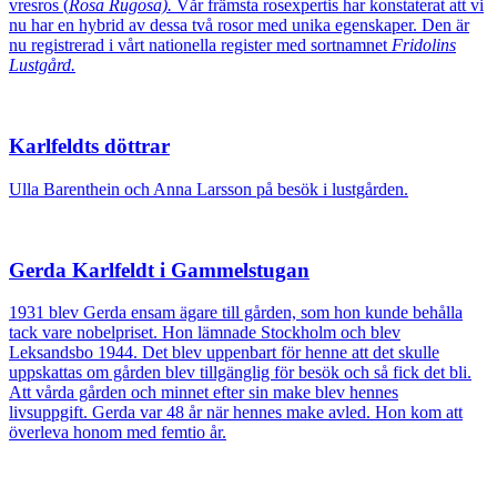
vresros (
Rosa Rugosa).
Vår främsta rosexpertis har konstaterat att vi
nu har en hybrid av dessa två rosor med unika egenskaper. Den är
nu registrerad i vårt nationella register med sortnamnet
Fridolins
Lustgård.
Karlfeldts döttrar
Ulla Barenthein och Anna Larsson på besök i lustgården.
Gerda Karlfeldt i Gammelstugan
1931 blev Gerda ensam ägare till gården, som hon kunde behålla
tack vare nobelpriset. Hon lämnade Stockholm och blev
Leksandsbo 1944.
Det blev uppenbart för henne att det skulle
uppskattas om gården blev tillgänglig för besök och så fick det bli.
Att vårda gården och minnet efter sin make blev hennes
livsuppgift. Gerda var 48 år när hennes make avled. Hon kom att
överleva honom med femtio år.