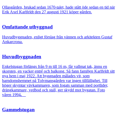
Ollasgården, brukad sedan 1670-talet, hade stått öde sedan en tid när
Erik Axel Karlfeldt den 27 augusti 1921 köper gården.
Omfattande utbyggnad
Huvudbyggnaden, enligt förslag från vännen och arkitekten Gustaf
Ankarcrona.
Huvudbyggnaden
Enkelstugan förlängs från 9 m till 16 m, får vallmat tak, ännu en
skorsten, en vacker entré och balkong. Så fann familjen Karlfeldt sitt
nya hem i maj 1922. Att byggnaden målades vit, som
barndomshemmet på Tolvmansgården var ingen tillfällighet. Till
höger skymtar vävkammaren, som fogats samman med portlider,
drängkammare, vedbod och stall, ger skydd mot bygatan. Foto
våren 1994
.
Gammelstugan