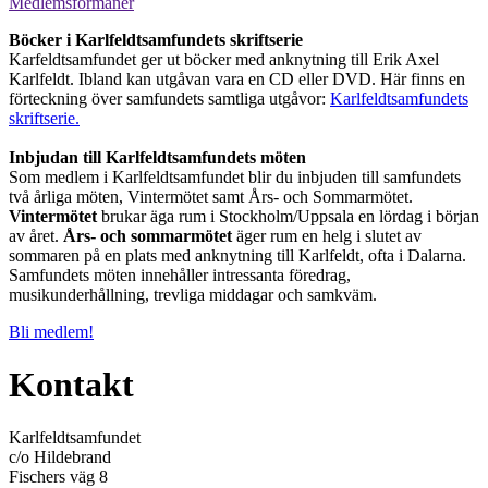
Medlemsförmåner
Böcker i Karlfeldtsamfundets skriftserie
Karfeldtsamfundet ger ut böcker med anknytning till Erik Axel
Karlfeldt. Ibland kan utgåvan vara en CD eller DVD. Här finns en
förteckning över samfundets samtliga utgåvor:
Karlfeldtsamfundets
skriftserie.
Inbjudan till Karlfeldtsamfundets möten
Som medlem i Karlfeldtsamfundet blir du inbjuden till samfundets
två årliga möten, Vintermötet samt Års- och Sommarmötet.
Vintermötet
brukar äga rum i Stockholm/Uppsala en lördag i början
av året.
Års- och sommarmötet
äger rum en helg i slutet av
sommaren på en plats med anknytning till Karlfeldt, ofta i Dalarna.
Samfundets möten innehåller intressanta föredrag,
musikunderhållning, trevliga middagar och samkväm.
Bli medlem!
Kontakt
Karlfeldtsamfundet
c/o Hildebrand
Fischers väg 8