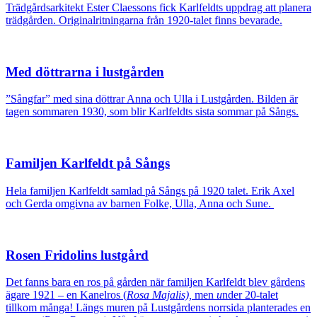
Trädgårdsarkitekt Ester Claessons fick Karlfeldts uppdrag att planera
trädgården. O
riginalritningarna från 1920-talet finns bevarade.
Med döttrarna i lustgården
”Sångfar” med sina döttrar Anna och Ulla i Lustgården. Bilden är
tagen sommaren 1930, som blir Karlfeldts sista sommar på Sångs.
Familjen Karlfeldt på Sångs
Hela familjen Karlfeldt samlad på Sångs på 1920 talet. Erik Axel
och Gerda omgivna av barnen Folke, Ulla, Anna och Sune.
Rosen Fridolins lustgård
Det fanns bara en ros på gården när familjen Karlfeldt blev gårdens
ägare 1921 – en Kanelros (
Rosa Majalis),
men
u
nder 20-talet
tillkom många! Längs muren på Lustgårdens norrsida planterades en