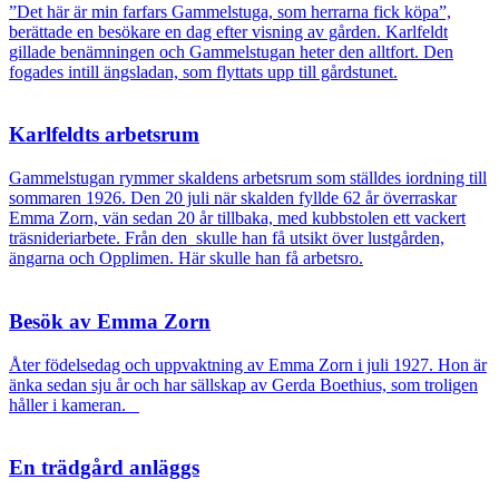
”Det här är min farfars Gammelstuga, som herrarna fick köpa”,
berättade en besökare en dag efter visning av gården. Karlfeldt
gillade benämningen och Gammelstugan heter den alltfort. Den
fogades intill ängsladan, som flyttats upp till gårdstunet.
Karlfeldts arbetsrum
Gammelstugan
rymmer skaldens arbetsrum som ställdes iordning till
sommaren 1926. Den 20 juli när skalden fyllde 62 år överraskar
Emma Zorn, vän sedan 20 år tillbaka, med kubbstolen ett vackert
träsnideriarbete. Från den skulle han få utsikt över lustgården,
ängarna och Opplimen. Här skulle han få arbetsro.
Besök av Emma Zorn
Åter födelsedag och uppvaktning av Emma Zorn i juli 1927. Hon är
änka sedan sju år och har sällskap av Gerda Boethius, som troligen
håller i kameran.
En trädgård anläggs