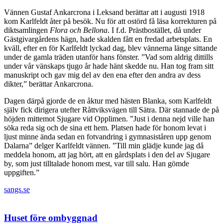
Vännen Gustaf Ankarcrona i Leksand berättar att i augusti 1918
kom Karlfeldt åter på besök. Nu för att ostörd få läsa korrekturen på
diktsamlingen
Flora och Bellona
. I f.d. Prästbostället, då under
Gästgivargårdens hägn, hade skalden fått en fredad arbetsplats. En
kväll, efter en för Karlfeldt lyckad dag, blev vännerna länge sittande
under de gamla träden utanför hans fönster. ”Vad som aldrig dittills
under vår vänskaps tjugo år hade hänt skedde nu. Han tog fram sitt
manuskript och gav mig del av den ena efter den andra av dess
dikter,” berättar Ankarcrona.
Dagen därpå gjorde de en åktur med hästen Blanka, som Karlfeldt
själv fick dirigera utefter Råttviksvägen till Sätra. Där stannade de på
höjden mittemot Sjugare vid Opplimen. ”Just i denna nejd ville han
söka reda sig och de sina ett hem. Platsen hade för honom levat i
ljust minne ända sedan en fotvandring i gymnasiståren upp genom
Dalarna” delger Karlfeldt vännen. ”Till min glädje kunde jag då
meddela honom, att jag hört, att en gårdsplats i den del av Sjugare
by, som just tilltalade honom mest, var till salu. Han gömde
uppgiften.”
sangs.se
Huset före ombyggnad