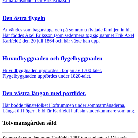
Anna Jansdotter och Erik Eriksson
Den östra flygeln
Användes som bagarstuga och på somrarna flyttade familjen in hit.
Här föddes Axel Eriksson (som sedermera tog sig namnet Erik Axel
Karlfeldt) den 20 juli 1864 och här växte han upp.
Huvudbyggnaden och flygelbyggnaden
Huvudbyggnaden uppfördes i början av 1700-talet.
Flygelbyggnaden uppfördes under 1820-talet.
Den västra längan med portlider.
Här bodde tjänstefolket i loftrummen under sommarmånaderna.
Längst till höger i bild lär Karlfeldt haft sin studerkammare som ung.
Tolvmansgården såld
Samma år som den unge Karlfeldt 1885 tog studenten i Västerås