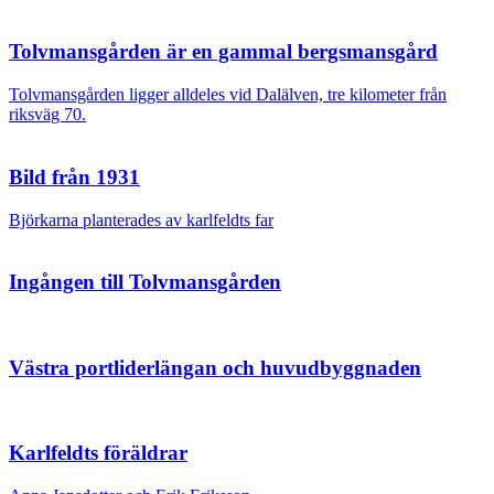
Tolvmansgården är en gammal bergsmansgård
Tolvmansgården ligger alldeles vid Dalälven, tre kilometer från
riksväg 70.
Bild från 1931
Björkarna planterades av karlfeldts far
Ingången till Tolvmansgården
Västra portliderlängan och huvudbyggnaden
Karlfeldts föräldrar