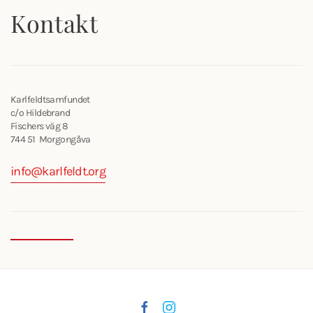
Kontakt
Karlfeldtsamfundet
c/o Hildebrand
Fischers väg 8
744 51 Morgongåva
info@karlfeldt.org