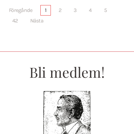
Föregånde
1
2
3
4
5
42
Nästa
Bli medlem!