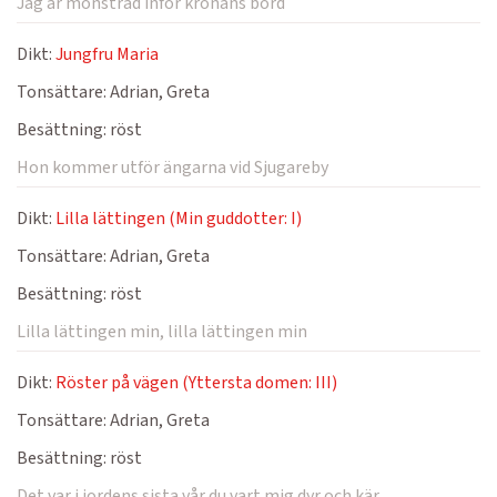
Jag är mönstrad inför kronans bord
Dikt:
Jungfru Maria
Tonsättare:
Adrian, Greta
Besättning:
röst
Hon kommer utför ängarna vid Sjugareby
Dikt:
Lilla lättingen (Min guddotter: I)
Tonsättare:
Adrian, Greta
Besättning:
röst
Lilla lättingen min, lilla lättingen min
Dikt:
Röster på vägen (Yttersta domen: III)
Tonsättare:
Adrian, Greta
Besättning:
röst
Det var i jordens sista vår du vart mig dyr och kär.