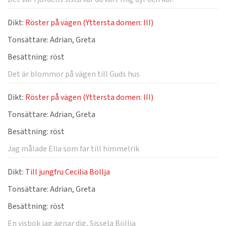
Dikt:
Röster på vägen (Yttersta domen: III)
Tonsättare:
Adrian, Greta
Besättning:
röst
Det är blommor på vägen till Guds hus
Dikt:
Röster på vägen (Yttersta domen: III)
Tonsättare:
Adrian, Greta
Besättning:
röst
Jag målade Elia som far till himmelrik
Dikt:
Till jungfru Cecilia Böllja
Tonsättare:
Adrian, Greta
Besättning:
röst
En visbok jag ägnar dig, Sissela Böllja