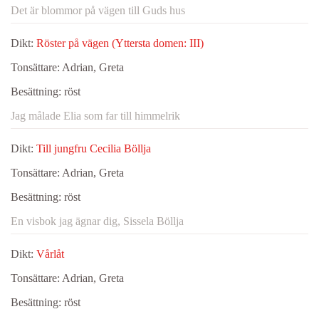
Det är blommor på vägen till Guds hus
Dikt:
Röster på vägen (Yttersta domen: III)
Tonsättare:
Adrian, Greta
Besättning:
röst
Jag målade Elia som far till himmelrik
Dikt:
Till jungfru Cecilia Böllja
Tonsättare:
Adrian, Greta
Besättning:
röst
En visbok jag ägnar dig, Sissela Böllja
Dikt:
Vårlåt
Tonsättare:
Adrian, Greta
Besättning:
röst