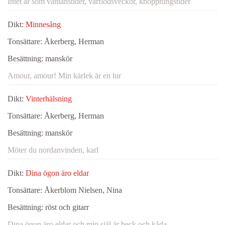
Intet är som väntanstider, vårflodsveckor, knoppningstider
Dikt:
Minnesång
Tonsättare:
Åkerberg, Herman
Besättning:
manskör
Amour, amour! Min kärlek är en lur
Dikt:
Vinterhälsning
Tonsättare:
Åkerberg, Herman
Besättning:
manskör
Möter du nordanvinden, karl
Dikt:
Dina ögon äro eldar
Tonsättare:
Åkerblom Nielsen, Nina
Besättning:
röst och gitarr
Dina ögon äro eldar och min själ är beck och kåda