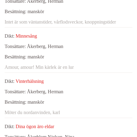
Tonsättare:
Åkerberg, Herman
Besättning:
manskör
Intet är som väntanstider, vårflodsveckor, knoppningstider
Dikt:
Minnesång
Tonsättare:
Åkerberg, Herman
Besättning:
manskör
Amour, amour! Min kärlek är en lur
Dikt:
Vinterhälsning
Tonsättare:
Åkerberg, Herman
Besättning:
manskör
Möter du nordanvinden, karl
Dikt:
Dina ögon äro eldar
Tonsättare:
Åkerblom Nielsen, Nina