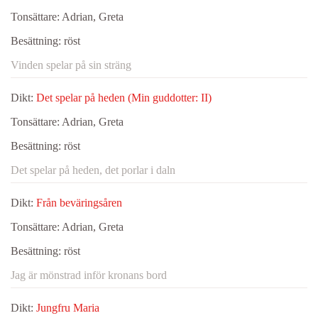
Tonsättare:
Adrian, Greta
Besättning:
röst
Vinden spelar på sin sträng
Dikt:
Det spelar på heden (Min guddotter: II)
Tonsättare:
Adrian, Greta
Besättning:
röst
Det spelar på heden, det porlar i daln
Dikt:
Från beväringsåren
Tonsättare:
Adrian, Greta
Besättning:
röst
Jag är mönstrad inför kronans bord
Dikt:
Jungfru Maria