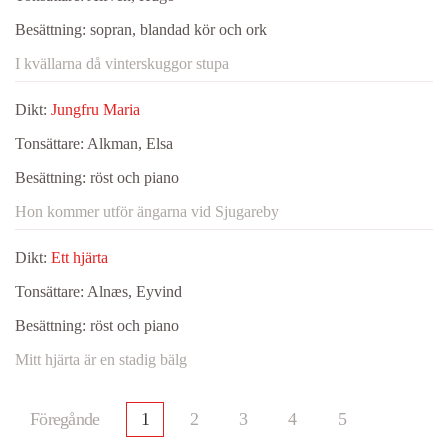
Besättning:
sopran, blandad kör och ork
I kvällarna då vinterskuggor stupa
Dikt:
Jungfru Maria
Tonsättare:
Alkman, Elsa
Besättning:
röst och piano
Hon kommer utför ängarna vid Sjugareby
Dikt:
Ett hjärta
Tonsättare:
Alnæs, Eyvind
Besättning:
röst och piano
Mitt hjärta är en stadig bälg
Föregånde
1
2
3
4
5