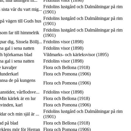
n, lilla lättingen m...
Fridolins visor (1898)
Fridolins lustgård och Dalmålningar på rim
 sista vår du vart mig...
(1901)
Fridolins lustgård och Dalmålningar på rim
på vägen till Guds hus
(1901)
Fridolins lustgård och Dalmålningar på rim
som far till himmelrik
(1901)
ar dig, Sissela Böllj...
Fridolins visor (1898)
 gal i sena natten
Fridolins visor (1898)
ch björkarnas blad
Vildmarks- och kärleksvisor (1895)
 gal i sena natten
Fridolins visor (1898)
e kavaljer
Flora och Bellona (1918)
dunderkarl
Flora och Pomona (1906)
dansa de på kungens
Flora och Pomona (1906)
anstider, vårflodsve...
Fridolins visor (1898)
in kärlek är en lur
Flora och Bellona (1918)
vinden, karl
Flora och Pomona (1906)
Fridolins lustgård och Dalmålningar på rim
ar och min själ är ...
(1901)
lad på blad
Flora och Bellona (1918)
seklens mör för Herran
Flora och Pomona (1906)