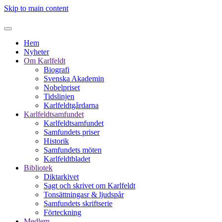
Skip to main content
Hem
Nyheter
Om Karlfeldt
Biografi
Svenska Akademin
Nobelpriset
Tidslinjen
Karlfeldtgårdarna
Karlfeldtsamfundet
Karlfeldtsamfundet
Samfundets priser
Historik
Samfundets möten
Karlfeldtbladet
Bibliotek
Diktarkivet
Sagt och skrivet om Karlfeldt
Tonsättningasr & ljudspår
Samfundets skriftserie
Förteckning
Medlem