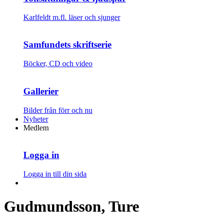
Karlfeldt m.fl. läser och sjunger
Samfundets skriftserie
Böcker, CD och video
Gallerier
Bilder från förr och nu
Nyheter
Medlem
Logga in
Logga in till din sida
Gudmundsson, Ture