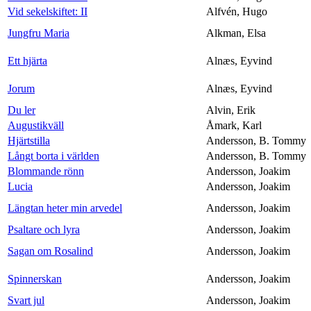
Vid sekelskiftet: II
Alfvén, Hugo
Jungfru Maria
Alkman, Elsa
Ett hjärta
Alnæs, Eyvind
Jorum
Alnæs, Eyvind
Du ler
Alvin, Erik
Augustikväll
Åmark, Karl
Hjärtstilla
Andersson, B. Tommy
Långt borta i världen
Andersson, B. Tommy
Blommande rönn
Andersson, Joakim
Lucia
Andersson, Joakim
Längtan heter min arvedel
Andersson, Joakim
Psaltare och lyra
Andersson, Joakim
Sagan om Rosalind
Andersson, Joakim
Spinnerskan
Andersson, Joakim
Svart jul
Andersson, Joakim