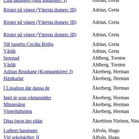
Lilla lättingen (Min guddotter: I)
Adrian, Greta
Röster på vägen (Yttersta domen: III)
Adrian, Greta
Röster på vägen (Yttersta domen: III)
Adrian, Greta
Röster på vägen (Yttersta domen: III)
Adrian, Greta
Till jungfru Cecilia Böllja
Adrian, Greta
Vårlåt
Adrian, Greta
Serenad
Ahlberg, Torsten
Vårlåt
Ahlberg, Torsten
Adrian Brushane (Kompankörer: I)
Åkerberg, Herman
Hästkarlar
Åkerberg, Herman
I Lissabon där dansa de
Åkerberg, Herman
Intet är som väntanstider
Åkerberg, Herman
Minnesång
Åkerberg, Herman
Vinterhälsning
Åkerberg, Herman
Dina ögon äro eldar
Åkerblom Nielsen, Nin
Luthers hammare
Alfvén, Hugo
Vid sekelskiftet: II
Alfvén, Hugo