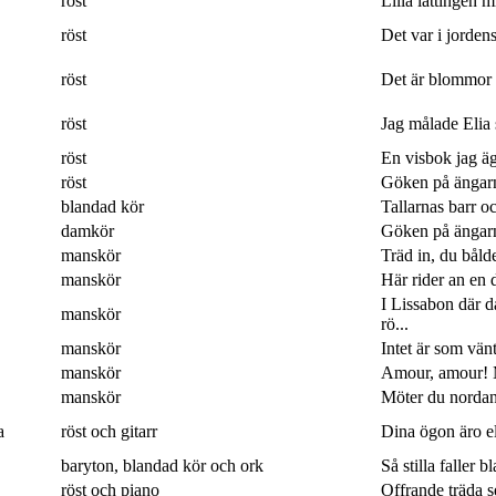
röst
Lilla lättingen mi
röst
Det var i jordens
röst
Det är blommor 
röst
Jag målade Elia 
röst
En visbok jag ägn
röst
Göken på ängarna
blandad kör
Tallarnas barr o
damkör
Göken på ängarna
manskör
Träd in, du båld
manskör
Här rider an en 
I Lissabon där 
manskör
rö...
manskör
Intet är som vänt
manskör
Amour, amour! M
manskör
Möter du nordan
a
röst och gitarr
Dina ögon äro eld
baryton, blandad kör och ork
Så stilla faller b
röst och piano
Offrande träda 