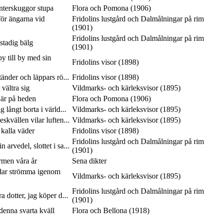
interskuggor stupa
Flora och Pomona (1906)
ör ängarna vid
Fridolins lustgård och Dalmålningar på rim
(1901)
Fridolins lustgård och Dalmålningar på rim
 stadig bälg
(1901)
y till by med sin
Fridolins visor (1898)
tänder och läppars rö...
Fridolins visor (1898)
vältra sig
Vildmarks- och kärleksvisor (1895)
 är på heden
Flora och Pomona (1906)
 långt borta i värld...
Vildmarks- och kärleksvisor (1895)
skvällen vilar luften...
Vildmarks- och kärleksvisor (1895)
 kalla väder
Fridolins visor (1898)
Fridolins lustgård och Dalmålningar på rim
 arvedel, slottet i sa...
(1901)
rmen våra år
Sena dikter
dar strömma igenom
Vildmarks- och kärleksvisor (1895)
Fridolins lustgård och Dalmålningar på rim
a dotter, jag köper d...
(1901)
 denna svarta kväll
Flora och Bellona (1918)