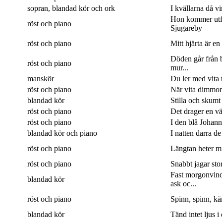
sopran, blandad kör och ork
I kvällarna då v
Hon kommer utf
röst och piano
Sjugareby
röst och piano
Mitt hjärta är en
Döden går från b
röst och piano
mur...
manskör
Du ler med vita 
röst och piano
När vita dimmor 
blandad kör
Stilla och skumt
röst och piano
Det drager en väg
röst och piano
I den blå Johanne
blandad kör och piano
I natten darra de
röst och piano
Längtan heter min
röst och piano
Snabbt jagar sto
Fast morgonvin
blandad kör
ask oc...
röst och piano
Spinn, spinn, kär
blandad kör
Tänd intet ljus i