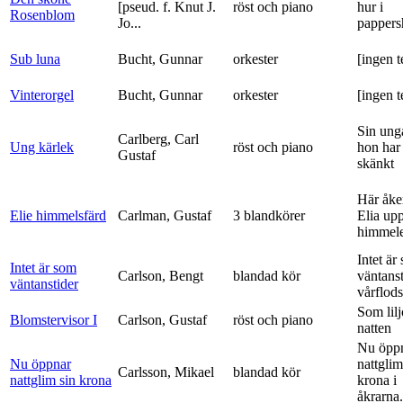
[pseud. f. Knut J.
röst och piano
hur i
Rosenblom
Jo...
pappers
Sub luna
Bucht, Gunnar
orkester
[ingen t
Vinterorgel
Bucht, Gunnar
orkester
[ingen t
Sin ung
Carlberg, Carl
Ung kärlek
röst och piano
hon har
Gustaf
skänkt
Här åke
Elie himmelsfärd
Carlman, Gustaf
3 blandkörer
Elia upp 
himmele
Intet är
Intet är som
Carlson, Bengt
blandad kör
väntanst
väntanstider
vårflods
Som lilj
Blomstervisor I
Carlson, Gustaf
röst och piano
natten
Nu öpp
Nu öppnar
nattglim
Carlsson, Mikael
blandad kör
nattglim sin krona
krona i
åkrarna.