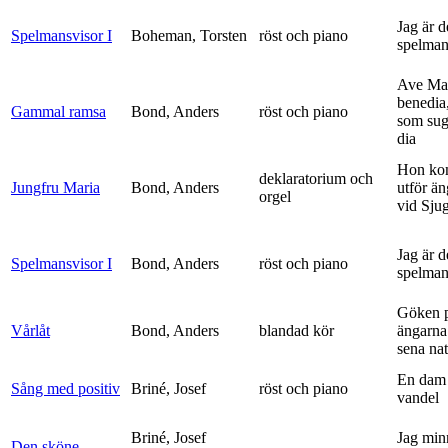
Jag är 
Spelmansvisor I
Boheman, Torsten
röst och piano
spelma
Ave Mar
benedia
Gammal ramsa
Bond, Anders
röst och piano
som sug
dia
Hon ko
deklaratorium och
Jungfru Maria
Bond, Anders
utför ä
orgel
vid Sju
Jag är 
Spelmansvisor I
Bond, Anders
röst och piano
spelma
Göken 
Vårlåt
Bond, Anders
blandad kör
ängarna 
sena nat
En dam 
Sång med positiv
Briné, Josef
röst och piano
vandel
Briné, Josef
Jag min
Den sköne