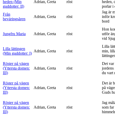
heden (Min
Adrian, Greta
röst
heden, 
guddotter: II)
porlar i
Jag är 
Från
Adrian, Greta
röst
inför k
beväringsåren
bord
Hon ko
Jungfru Maria
Adrian, Greta
röst
utför ä
vid Sju
Lilla lä
Lilla lättingen
Adrian, Greta
röst
min, lill
(Min guddotter: I)
lättinge
Röster på vägen
Det var 
(Yttersta domen:
Adrian, Greta
röst
jordens 
III)
du vart 
Röster på vägen
Det är 
(Yttersta domen:
Adrian, Greta
röst
på vägen
III)
Guds h
Röster på vägen
Jag mål
(Yttersta domen:
Adrian, Greta
röst
som far t
III)
himmelr