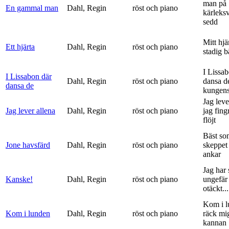
man på
En gammal man
Dahl, Regin
röst och piano
kärleks
sedd
Mitt hjä
Ett hjärta
Dahl, Regin
röst och piano
stadig b
I Lissa
I Lissabon där
Dahl, Regin
röst och piano
dansa d
dansa de
kungens 
Jag leve
Jag lever allena
Dahl, Regin
röst och piano
jag fing
flöjt
Bäst so
Jone havsfärd
Dahl, Regin
röst och piano
skeppet 
ankar
Jag har s
Kanske!
Dahl, Regin
röst och piano
ungefär 
otäckt...
Kom i l
Kom i lunden
Dahl, Regin
röst och piano
räck mi
kannan