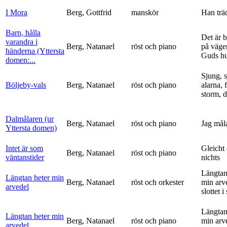
I Mora
Berg, Gottfrid
manskör
Han trä
Barn, hålla
Det är 
varandra i
Berg, Natanael
röst och piano
på vägen
händerna (Yttersta
Guds h
domen:...
Sjung, s
Böljeby-vals
Berg, Natanael
röst och piano
alarna, 
storm, d
Dalmålaren (ur
Berg, Natanael
röst och piano
Jag mål
Yttersta domen)
Intet är som
Gleicht
Berg, Natanael
röst och piano
väntanstider
nichts
Längtan
Längtan heter min
Berg, Natanael
röst och orkester
min arv
arvedel
slottet i 
Längtan
Längtan heter min
Berg, Natanael
röst och piano
min arv
arvedel