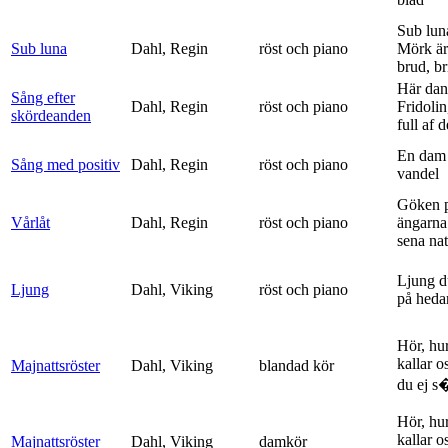
Sub lun
Sub luna
Dahl, Regin
röst och piano
Mörk är
brud, br
Här dan
Sång efter
Dahl, Regin
röst och piano
Fridolin
skördeanden
full af d
En dam 
Sång med positiv
Dahl, Regin
röst och piano
vandel
Göken 
Vårlåt
Dahl, Regin
röst och piano
ängarna 
sena nat
Ljung d
Ljung
Dahl, Viking
röst och piano
på heda
Hör, hu
kallar o
Majnattsröster
Dahl, Viking
blandad kör
du ej s�
Hör, hu
kallar o
Majnattsröster
Dahl, Viking
damkör