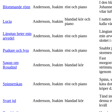
I den bl
Blommande rönn
Andersson, Joakim
röst och piano
Johanne
vilar luf
blandad kör och
I natten
Lucia
Andersson, Joakim
piano
kalla vä
Längtan
Längtan heter min
Andersson, Joakim
röst och piano
min arv
arvedel
slottet i 
Snabbt 
Psaltare och lyra
Andersson, Joakim
röst och piano
stormen
Fast
Sagan om
morgon
Andersson, Joakim
blandad kör
Rosalind
strömm
igenom 
Spinn, 
Spinnerskan
Andersson, Joakim
röst och piano
kära dot
köper d.
Tänd int
Svart jul
Andersson, Joakim
blandad kör
denna s
kväll