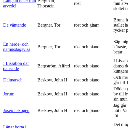
Längtan heter min
Bergman,
röst
min arv
arvedel
Thorstein
slottet i 
Bruna h
De väntande
Bergner, Tor
röst och gitarr
stallet 
rycker p
Säg mig
En herde- och
Bergner, Tor
röst och piano
käraste,
namnsdagsvisa
betar
I Lissa
I Lissabon där
Bergström, Alfred
röst och piano
dansa d
dansa de
kungens 
Och ma
Dalmarsch
Beskow, John H.
röst och piano
går till
Döden g
Jorum
Beskow, John H.
röst och piano
by till 
sin mur.
Jag går
Josep i skogen
Beskow, John H.
röst och piano
nöt i V
löt
Det dra
Långt borta i