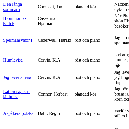
Den långa
Näckens
Carlstedt, Jan
blandad kör
sommarn
dyker i
När Ph
Blommornas
Casserman,
skön Fl
kärlek
Hjalmar
besöker
Jag är 
Spelmansvisor I
Cederwall, Harald
röst och piano
spelma
Det är ej
minnes,
Humlevisa
Cervin, K.A.
röst och piano
l�...
Jag leve
Jag lever allena
Cervin, K.A.
röst och piano
jag fing
flöjt
Jag hör 
Låt brusa, barn,
Connor, Herbert
blandad kör
brusa i
låt brusa
korn och
Varför si
Aspåkers-polska
Dahl, Regin
röst och piano
still och