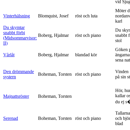
vid Sju
Möter d
Vinterhälsning
Blomquist, Josef
röst och luta
nordanv
karl
Du skymtar
Du sky
snabbt förbi
Boberg, Hjalmar
röst och piano
snabbt 
(Midsommarvisor:
stol
II)
Göken 
Vårlåt
Boberg, Hjalmar
blandad kör
ängarna 
sena nat
Den drömmande
Vinden 
Boheman, Torsten
röst och piano
systern
på sin s
Hör, hu
kallar o
Majnattsröster
Boheman, Torsten
du ej s�
Tallarna
Serenad
Boheman, Torsten
röst och piano
och bjö
blad