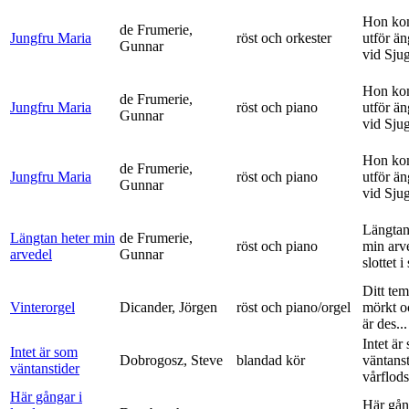
Hon ko
de Frumerie,
Jungfru Maria
röst och orkester
utför ä
Gunnar
vid Sju
Hon ko
de Frumerie,
Jungfru Maria
röst och piano
utför ä
Gunnar
vid Sju
Hon ko
de Frumerie,
Jungfru Maria
röst och piano
utför ä
Gunnar
vid Sju
Längtan
Längtan heter min
de Frumerie,
röst och piano
min arv
arvedel
Gunnar
slottet i 
Ditt tem
Vinterorgel
Dicander, Jörgen
röst och piano/orgel
mörkt o
är des...
Intet är
Intet är som
Dobrogosz, Steve
blandad kör
väntanst
väntanstider
vårflods
Här gångar i
Här gån