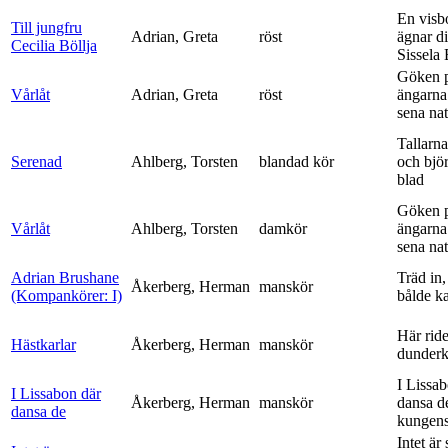
En visb
Till jungfru
Adrian, Greta
röst
ägnar di
Cecilia Böllja
Sissela B
Göken 
Vårlåt
Adrian, Greta
röst
ängarna 
sena nat
Tallarna
Serenad
Ahlberg, Torsten
blandad kör
och bjö
blad
Göken 
Vårlåt
Ahlberg, Torsten
damkör
ängarna 
sena nat
Adrian Brushane
Träd in,
Åkerberg, Herman
manskör
(Kompankörer: I)
bålde ka
Här ride
Hästkarlar
Åkerberg, Herman
manskör
dunderk
I Lissa
I Lissabon där
Åkerberg, Herman
manskör
dansa d
dansa de
kungens 
Intet är