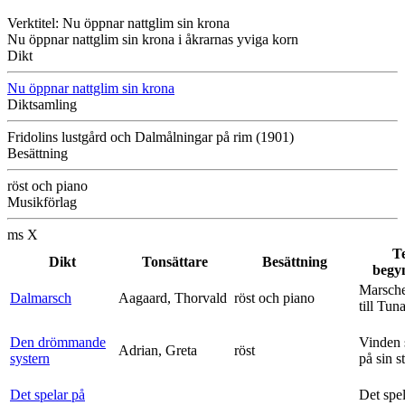
Verktitel: Nu öppnar nattglim sin krona
Nu öppnar nattglim sin krona i åkrarnas yviga korn
Dikt
Nu öppnar nattglim sin krona
Diktsamling
Fridolins lustgård och Dalmålningar på rim (1901)
Besättning
röst och piano
Musikförlag
ms X
T
Dikt
Tonsättare
Besättning
begy
Marsche
Dalmarsch
Aagaard, Thorvald
röst och piano
till Tun
Den drömmande
Vinden 
Adrian, Greta
röst
systern
på sin s
Det spelar på
Det spe