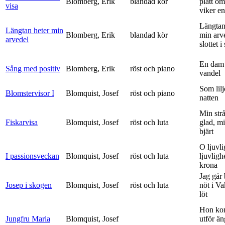
Blomberg, Erik
blandad kör
platt om
visa
viker en 
Längtan
Längtan heter min
Blomberg, Erik
blandad kör
min arv
arvedel
slottet i 
En dam 
Sång med positiv
Blomberg, Erik
röst och piano
vandel
Som lilj
Blomstervisor I
Blomquist, Josef
röst och piano
natten
Min strå
Fiskarvisa
Blomquist, Josef
röst och luta
glad, mi
bjärt
O ljuvli
I passionsveckan
Blomquist, Josef
röst och luta
ljuvligh
krona
Jag går
Josep i skogen
Blomquist, Josef
röst och luta
nöt i V
löt
Hon ko
Jungfru Maria
Blomquist, Josef
utför ä