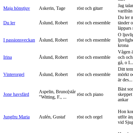
Jag tala
Maja hönstjuv
Askerin, Tage
röst och gitarr
varifrå
Du ler 
Du ler
Åslund, Robert
röst och ensemble
tänder 
läppars 
O ljuvli
I passionsveckan
Åslund, Robert
röst och ensemble
ljuvligh
krona
Vågen ä
Irina
Åslund, Robert
röst och ensemble
och och
gå, o I..
Ditt tem
Vinterorgel
Åslund, Robert
röst och ensemble
mörkt o
är des...
Bäst so
Aspelin, Bruno[står
Jone havsfärd
röst och piano
skeppet 
"Witting, F., ...
ankar
Hon ko
Jungfru Maria
Aulén, Gustaf
röst och orgel
utför ä
vid Sju