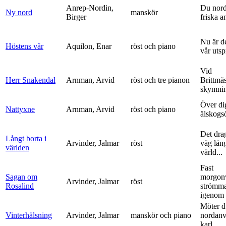
Anrep-Nordin,
Du nor
Ny nord
manskör
Birger
friska a
Nu är de
Höstens vår
Aquilon, Enar
röst och piano
vår uts
Vid
Herr Snakendal
Arnman, Arvid
röst och tre pianon
Brittmäs
skymnin
Över di
Nattyxne
Arnman, Arvid
röst och piano
älskogs
Det dra
Långt borta i
Arvinder, Jalmar
röst
väg lång
världen
värld...
Fast
Sagan om
morgon
Arvinder, Jalmar
röst
Rosalind
strömma
igenom 
Möter d
Vinterhälsning
Arvinder, Jalmar
manskör och piano
nordanv
karl