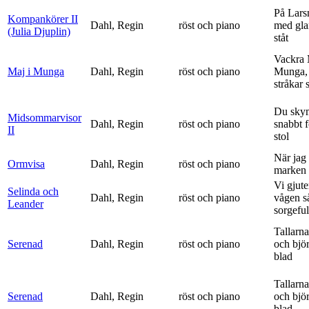
På Lars
Kompankörer II
Dahl, Regin
röst och piano
med gla
(Julia Djuplin)
ståt
Vackra 
Maj i Munga
Dahl, Regin
röst och piano
Munga, 
stråkar s
Du sky
Midsommarvisor
Dahl, Regin
röst och piano
snabbt 
II
stol
När jag 
Ormvisa
Dahl, Regin
röst och piano
marken 
Vi gjute
Selinda och
Dahl, Regin
röst och piano
vågen s
Leander
sorgeful
Tallarna
Serenad
Dahl, Regin
röst och piano
och bjö
blad
Tallarna
Serenad
Dahl, Regin
röst och piano
och bjö
blad