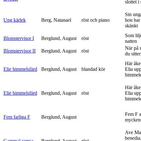
slottet i 
Sin ung
Ung kärlek
Berg, Natanael
röst och piano
hon har
skänkt
Som lilj
Blomstervisor I
Berglund, August
röst
natten
När på 
Blomstervisor II
Berglund, August
röst
du sitter
Här åke
Elie himmelsfärd
Berglund, August
blandad kör
Elia upp 
himmele
Här åke
Elie himmelsfärd
Berglund, August
röst
Elia upp 
himmele
Fem F 
Fem farliga F
Berglund, August
mycken 
Ave Mar
benedia
Gammal ramsa
Berglund, August
röst