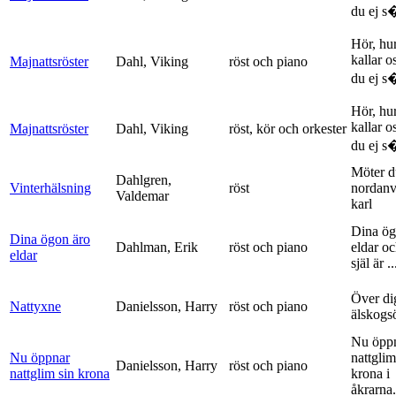
du ej s�
Hör, hu
kallar o
Majnattsröster
Dahl, Viking
röst och piano
du ej s�
Hör, hu
kallar o
Majnattsröster
Dahl, Viking
röst, kör och orkester
du ej s�
Möter d
Dahlgren,
Vinterhälsning
röst
nordanv
Valdemar
karl
Dina ög
Dina ögon äro
Dahlman, Erik
röst och piano
eldar o
eldar
själ är ..
Över di
Nattyxne
Danielsson, Harry
röst och piano
älskogs
Nu öpp
Nu öppnar
nattglim
Danielsson, Harry
röst och piano
nattglim sin krona
krona i
åkrarna.