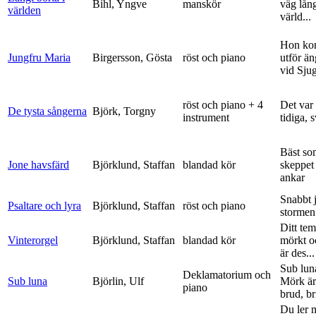
Bihl, Yngve
manskör
väg lång
världen
värld...
Hon ko
Jungfru Maria
Birgersson, Gösta
röst och piano
utför ä
vid Sju
röst och piano + 4
Det var
De tysta sångerna
Björk, Torgny
instrument
tidiga, 
Bäst so
Jone havsfärd
Björklund, Staffan
blandad kör
skeppet 
ankar
Snabbt 
Psaltare och lyra
Björklund, Staffan
röst och piano
stormen
Ditt tem
Vinterorgel
Björklund, Staffan
blandad kör
mörkt o
är des...
Sub lun
Deklamatorium och
Sub luna
Björlin, Ulf
Mörk är
piano
brud, br
Du ler 