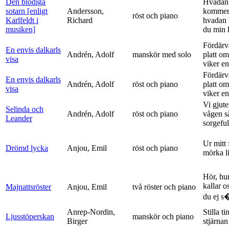
Den blodiga
Hvadan
sotarn [enligt
Andersson,
kommer
röst och piano
Karlfeldt i
Richard
hvadan
musiken]
du min k
Fördärv
En envis dalkarls
Andrén, Adolf
manskör med solo
platt om
visa
viker en 
Fördärv
En envis dalkarls
Andrén, Adolf
röst och piano
platt om
visa
viker en 
Vi gjute
Selinda och
Andrén, Adolf
röst och piano
vågen s
Leander
sorgeful
Ur mitt 
Drömd lycka
Anjou, Emil
röst och piano
mörka l
Hör, hu
kallar o
Majnattsröster
Anjou, Emil
två röster och piano
du ej s�
Anrep-Nordin,
Stilla ti
Ljusstöperskan
manskör och piano
Birger
stjärnan