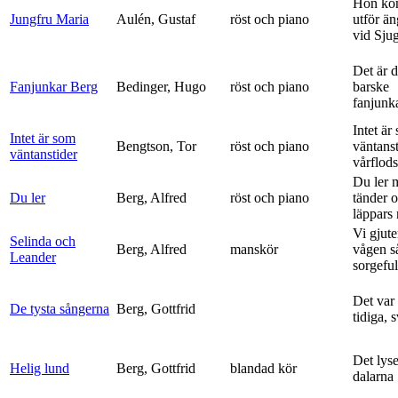
Hon ko
Jungfru Maria
Aulén, Gustaf
röst och piano
utför ä
vid Sju
Det är 
Fanjunkar Berg
Bedinger, Hugo
röst och piano
barske
fanjunk
Intet är
Intet är som
Bengtson, Tor
röst och piano
väntanst
väntanstider
vårflods
Du ler 
Du ler
Berg, Alfred
röst och piano
tänder 
läppars 
Vi gjute
Selinda och
Berg, Alfred
manskör
vågen s
Leander
sorgeful
Det var
De tysta sångerna
Berg, Gottfrid
tidiga, 
Det lyse
Helig lund
Berg, Gottfrid
blandad kör
dalarna