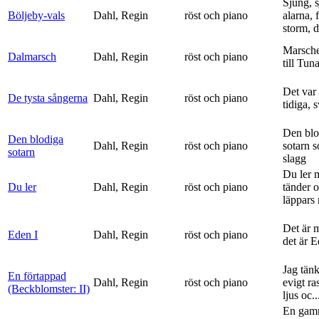
Sjung, s
Böljeby-vals
Dahl, Regin
röst och piano
alarna, 
storm, d
Marsche
Dalmarsch
Dahl, Regin
röst och piano
till Tun
Det var
De tysta sångerna
Dahl, Regin
röst och piano
tidiga, 
Den blo
Den blodiga
Dahl, Regin
röst och piano
sotarn 
sotarn
slagg
Du ler 
Du ler
Dahl, Regin
röst och piano
tänder 
läppars 
Det är 
Eden I
Dahl, Regin
röst och piano
det är 
Jag tän
En förtappad
Dahl, Regin
röst och piano
evigt ra
(Beckblomster: II)
ljus oc..
En gam