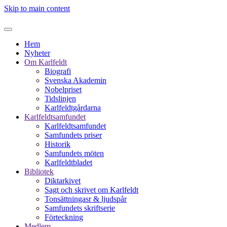
Skip to main content
Hem
Nyheter
Om Karlfeldt
Biografi
Svenska Akademin
Nobelpriset
Tidslinjen
Karlfeldtgårdarna
Karlfeldtsamfundet
Karlfeldtsamfundet
Samfundets priser
Historik
Samfundets möten
Karlfeldtbladet
Bibliotek
Diktarkivet
Sagt och skrivet om Karlfeldt
Tonsättningasr & ljudspår
Samfundets skriftserie
Förteckning
Medlem