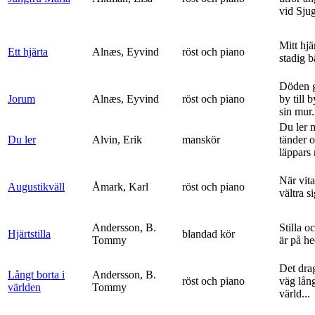
vid Sju
Mitt hjä
Ett hjärta
Alnæs, Eyvind
röst och piano
stadig b
Döden g
Jorum
Alnæs, Eyvind
röst och piano
by till 
sin mur.
Du ler 
Du ler
Alvin, Erik
manskör
tänder 
läppars 
När vit
Augustikväll
Åmark, Karl
röst och piano
vältra s
Andersson, B.
Stilla o
Hjärtstilla
blandad kör
Tommy
är på h
Det dra
Långt borta i
Andersson, B.
röst och piano
väg lång
världen
Tommy
värld...