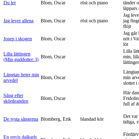
Du ler
Blom, Oscar
röst och piano
tänder 
läppars 
Jag leve
Jag lever allena
Blom, Oscar
röst och piano
jag fing
flöjt
Jag går
Josep i skogen
Blom, Oscar
nöt i V
löt
Lilla lä
Lilla lättingen
Blom, Oscar
min, lill
(Min guddotter: I)
lättinge
Längtan
Längtan heter min
Blom, Oscar
min arv
arvedel
slottet i 
Här dan
Sång efter
Blom, Oscar
Fridolin
skördeanden
full af d
Det var
De tysta sångerna
Blomberg, Erik
blandad kör
tidiga, 
Fördärv
En envis dalkarls