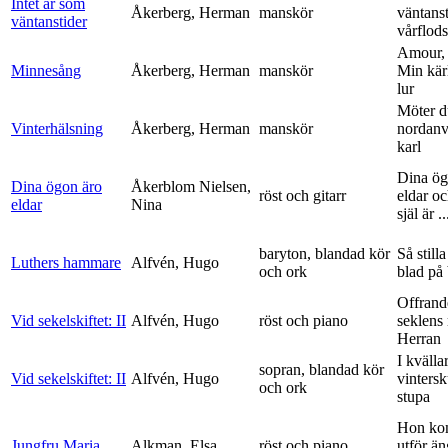
Intet är som
Åkerberg, Herman
manskör
väntanst
väntanstider
vårflods
Amour,
Minnesång
Åkerberg, Herman
manskör
Min kär
lur
Möter d
Vinterhälsning
Åkerberg, Herman
manskör
nordanv
karl
Dina ög
Dina ögon äro
Åkerblom Nielsen,
röst och gitarr
eldar o
eldar
Nina
själ är ..
baryton, blandad kör
Så stilla
Luthers hammare
Alfvén, Hugo
och ork
blad på
Offrand
Vid sekelskiftet: II
Alfvén, Hugo
röst och piano
seklens
Herran
I kvälla
sopran, blandad kör
Vid sekelskiftet: II
Alfvén, Hugo
vinters
och ork
stupa
Hon ko
Jungfru Maria
Alkman, Elsa
röst och piano
utför ä