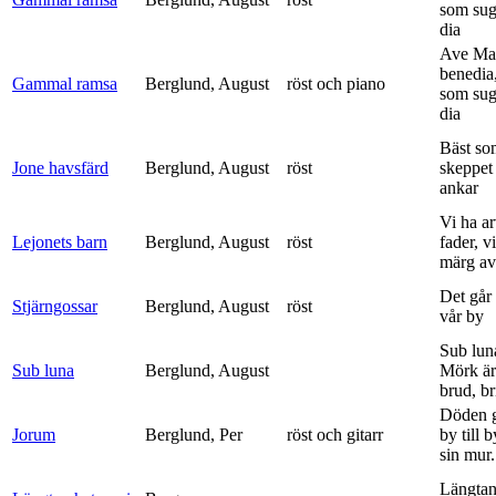
som sug
dia
Ave Mar
benedia
Gammal ramsa
Berglund, August
röst och piano
som sug
dia
Bäst so
Jone havsfärd
Berglund, August
röst
skeppet 
ankar
Vi ha ar
Lejonets barn
Berglund, August
röst
fader, v
märg av 
Det går e
Stjärngossar
Berglund, August
röst
vår by
Sub lun
Sub luna
Berglund, August
Mörk är
brud, br
Döden g
Jorum
Berglund, Per
röst och gitarr
by till 
sin mur.
Längtan