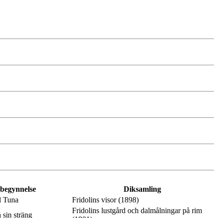
 begynnelse
Diksamling
l Tuna
Fridolins visor (1898)
Fridolins lustgård och dalmålningar på rim
 sin sträng