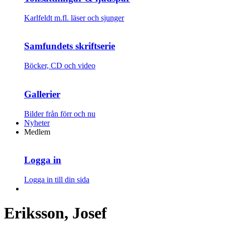
Karlfeldt m.fl. läser och sjunger
Samfundets skriftserie
Böcker, CD och video
Gallerier
Bilder från förr och nu
Nyheter
Medlem
Logga in
Logga in till din sida
Eriksson, Josef