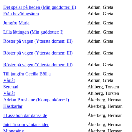
Det spelar på heden (Min guddotter: II)
Adrian, Greta
Från beväringsåren
Adrian, Greta
Jungfru Maria
Adrian, Greta
Lilla lättingen (Min guddotter: I)
Adrian, Greta
Röster på vägen (Yttersta domen: III)
Adrian, Greta
Röster på vägen (Yttersta domen: III)
Adrian, Greta
Röster på vägen (Yttersta domen: III)
Adrian, Greta
Till jungfru Cecilia Böllja
Adrian, Greta
Vårlåt
Adrian, Greta
Serenad
Ahlberg, Torsten
Vårlåt
Ahlberg, Torsten
Adrian Brushane (Kompankörer: I)
Åkerberg, Herman
Hästkarlar
Åkerberg, Herman
I Lissabon där dansa de
Åkerberg, Herman
Intet är som väntanstider
Åkerberg, Herman
Minnesång
Åkerberg, Herman