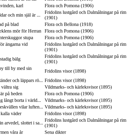
vinden, karl
Flora och Pomona (1906)
Fridolins lustgård och Dalmålningar på rim
ar och min själ är ...
(1901)
lad på blad
Flora och Bellona (1918)
seklens mör för Herran
Flora och Pomona (1906)
interskuggor stupa
Flora och Pomona (1906)
ör ängarna vid
Fridolins lustgård och Dalmålningar på rim
(1901)
Fridolins lustgård och Dalmålningar på rim
 stadig bälg
(1901)
y till by med sin
Fridolins visor (1898)
tänder och läppars rö...
Fridolins visor (1898)
vältra sig
Vildmarks- och kärleksvisor (1895)
 är på heden
Flora och Pomona (1906)
 långt borta i värld...
Vildmarks- och kärleksvisor (1895)
skvällen vilar luften...
Vildmarks- och kärleksvisor (1895)
 kalla väder
Fridolins visor (1898)
Fridolins lustgård och Dalmålningar på rim
 arvedel, slottet i sa...
(1901)
rmen våra år
Sena dikter