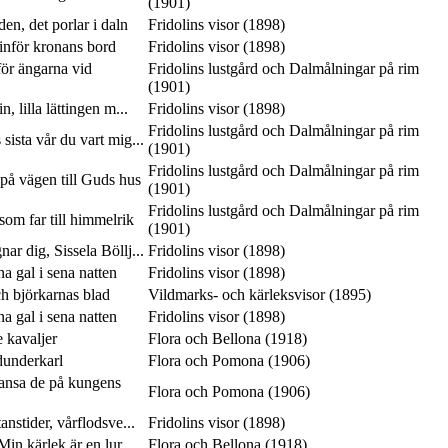
(1901)
en, det porlar i daln
Fridolins visor (1898)
inför kronans bord
Fridolins visor (1898)
ör ängarna vid
Fridolins lustgård och Dalmålningar på rim
(1901)
n, lilla lättingen m...
Fridolins visor (1898)
Fridolins lustgård och Dalmålningar på rim
 sista vår du vart mig...
(1901)
Fridolins lustgård och Dalmålningar på rim
på vägen till Guds hus
(1901)
Fridolins lustgård och Dalmålningar på rim
som far till himmelrik
(1901)
ar dig, Sissela Böllj...
Fridolins visor (1898)
 gal i sena natten
Fridolins visor (1898)
ch björkarnas blad
Vildmarks- och kärleksvisor (1895)
 gal i sena natten
Fridolins visor (1898)
e kavaljer
Flora och Bellona (1918)
dunderkarl
Flora och Pomona (1906)
dansa de på kungens
Flora och Pomona (1906)
anstider, vårflodsve...
Fridolins visor (1898)
in kärlek är en lur
Flora och Bellona (1918)