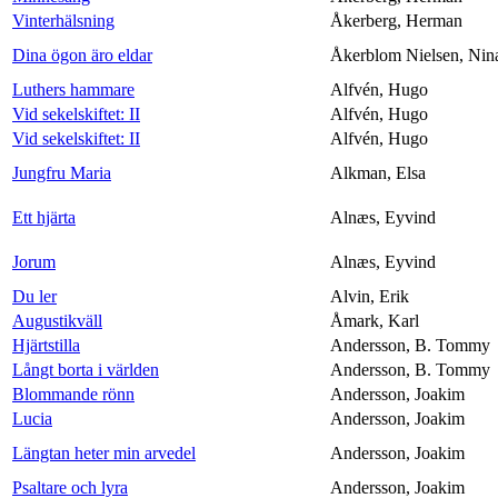
Vinterhälsning
Åkerberg, Herman
Dina ögon äro eldar
Åkerblom Nielsen, Nin
Luthers hammare
Alfvén, Hugo
Vid sekelskiftet: II
Alfvén, Hugo
Vid sekelskiftet: II
Alfvén, Hugo
Jungfru Maria
Alkman, Elsa
Ett hjärta
Alnæs, Eyvind
Jorum
Alnæs, Eyvind
Du ler
Alvin, Erik
Augustikväll
Åmark, Karl
Hjärtstilla
Andersson, B. Tommy
Långt borta i världen
Andersson, B. Tommy
Blommande rönn
Andersson, Joakim
Lucia
Andersson, Joakim
Längtan heter min arvedel
Andersson, Joakim
Psaltare och lyra
Andersson, Joakim