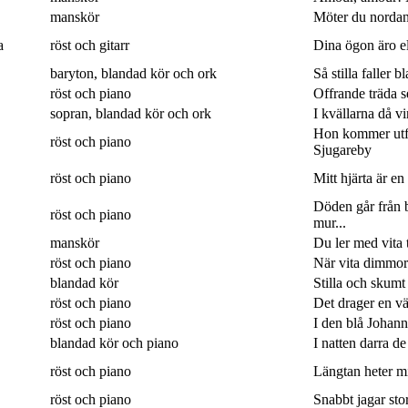
manskör
Möter du nordan
a
röst och gitarr
Dina ögon äro eld
baryton, blandad kör och ork
Så stilla faller b
röst och piano
Offrande träda 
sopran, blandad kör och ork
I kvällarna då v
Hon kommer utf
röst och piano
Sjugareby
röst och piano
Mitt hjärta är en
Döden går från b
röst och piano
mur...
manskör
Du ler med vita 
röst och piano
När vita dimmor 
blandad kör
Stilla och skumt
röst och piano
Det drager en väg
röst och piano
I den blå Johanne
blandad kör och piano
I natten darra de
röst och piano
Längtan heter min
röst och piano
Snabbt jagar sto