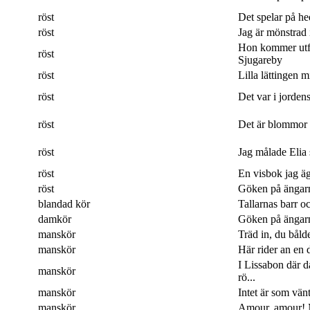
röst
Det spelar på hed
röst
Jag är mönstrad 
Hon kommer utf
röst
Sjugareby
röst
Lilla lättingen mi
röst
Det var i jordens
röst
Det är blommor 
röst
Jag målade Elia 
röst
En visbok jag ägn
röst
Göken på ängarna
blandad kör
Tallarnas barr o
damkör
Göken på ängarna
manskör
Träd in, du båld
manskör
Här rider an en 
I Lissabon där 
manskör
rö...
manskör
Intet är som vänt
manskör
Amour, amour! M