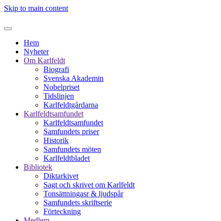
Skip to main content
Hem
Nyheter
Om Karlfeldt
Biografi
Svenska Akademin
Nobelpriset
Tidslinjen
Karlfeldtgårdarna
Karlfeldtsamfundet
Karlfeldtsamfundet
Samfundets priser
Historik
Samfundets möten
Karlfeldtbladet
Bibliotek
Diktarkivet
Sagt och skrivet om Karlfeldt
Tonsättningasr & ljudspår
Samfundets skriftserie
Förteckning
Medlem