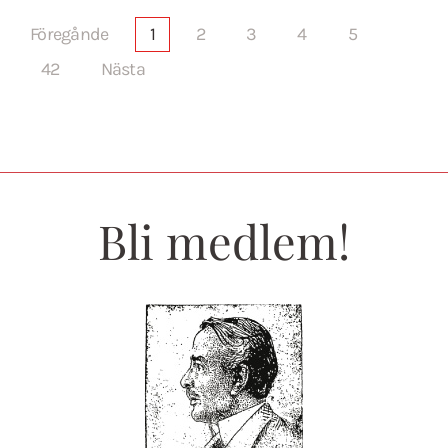
Föregånde
1
2
3
4
5
42
Nästa
Bli medlem!