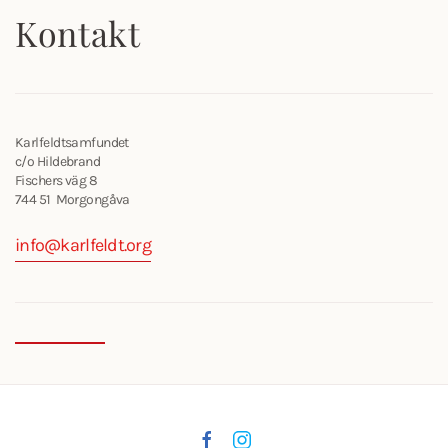
Kontakt
Karlfeldtsamfundet
c/o Hildebrand
Fischers väg 8
744 51 Morgongåva
info@karlfeldt.org