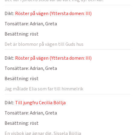
Dikt:
Röster på vägen (Yttersta domen: III)
Tonsättare:
Adrian, Greta
Besättning:
röst
Det är blommor på vägen till Guds hus
Dikt:
Röster på vägen (Yttersta domen: III)
Tonsättare:
Adrian, Greta
Besättning:
röst
Jag målade Elia som far till himmelrik
Dikt:
Till jungfru Cecilia Böllja
Tonsättare:
Adrian, Greta
Besättning:
röst
En visbok jag ägnar dig, Sissela Böllja