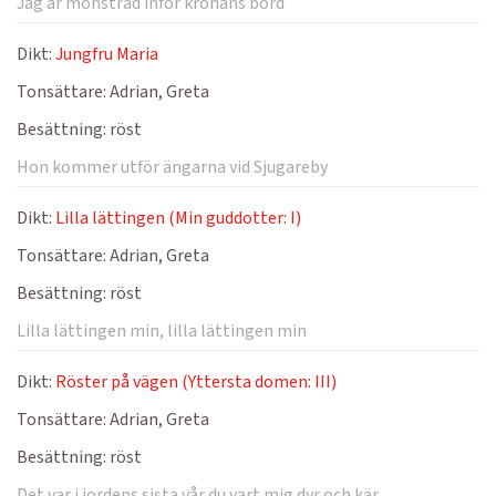
Jag är mönstrad inför kronans bord
Dikt:
Jungfru Maria
Tonsättare:
Adrian, Greta
Besättning:
röst
Hon kommer utför ängarna vid Sjugareby
Dikt:
Lilla lättingen (Min guddotter: I)
Tonsättare:
Adrian, Greta
Besättning:
röst
Lilla lättingen min, lilla lättingen min
Dikt:
Röster på vägen (Yttersta domen: III)
Tonsättare:
Adrian, Greta
Besättning:
röst
Det var i jordens sista vår du vart mig dyr och kär.