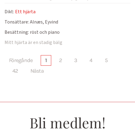
Dikt:
Ett hjärta
Tonsättare:
Alnæs, Eyvind
Besättning:
röst och piano
Mitt hjärta är en stadig bälg
Föregånde
1
2
3
4
5
42
Nästa
Bli medlem!