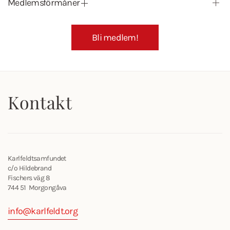
Medlemsförmåner
Bli medlem!
Kontakt
Karlfeldtsamfundet
c/o Hildebrand
Fischers väg 8
744 51 Morgongåva
info@karlfeldt.org