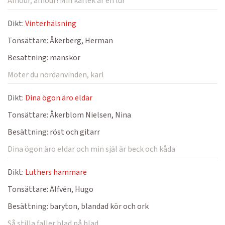
Amour, amour! Min kärlek är en lur
Dikt:
Vinterhälsning
Tonsättare:
Åkerberg, Herman
Besättning:
manskör
Möter du nordanvinden, karl
Dikt:
Dina ögon äro eldar
Tonsättare:
Åkerblom Nielsen, Nina
Besättning:
röst och gitarr
Dina ögon äro eldar och min själ är beck och kåda
Dikt:
Luthers hammare
Tonsättare:
Alfvén, Hugo
Besättning:
baryton, blandad kör och ork
Så stilla faller blad på blad