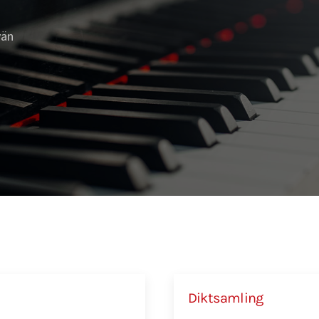
vän
Diktsamling