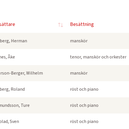
sättare
Besättning
berg, Herman
manskör
nes, Åke
tenor, manskör och orkester
rson-Berger, Wilhelm
manskör
berg, Roland
röst och piano
undsson, Ture
röst och piano
blad, Sven
röst och piano