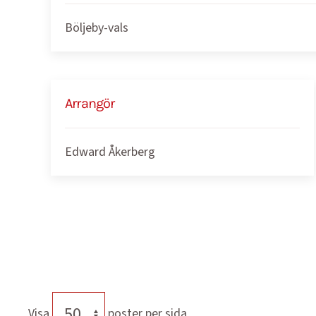
Böljeby-vals
Arrangör
Edward Åkerberg
Visa
poster per sida