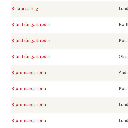
Bekransa mig
Lund
Bland sångarbröder
Hall
Bland sångarbröder
Koch
Bland sångarbröder
Olss
Blommande rönn
Ande
Blommande rönn
Koch
Blommande rönn
Lund
Blommande rönn
Lund