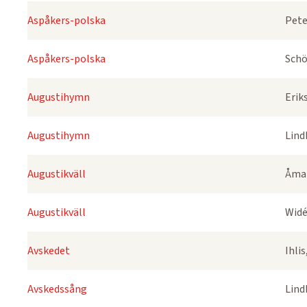
Aspåkers-polska
Pete
Aspåkers-polska
Schö
Augustihymn
Erik
Augustihymn
Lind
Augustikväll
Åmar
Augustikväll
Widé
Avskedet
Ihli
Avskedssång
Lind