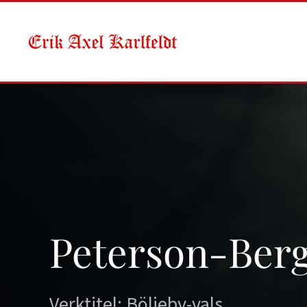
Skip to main content
Peterson-Berg
Verktitel: Böljeby-vals