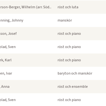
rson-Berger, Wilhelm (arr. Söd...
röst och luta
nning, Johnny
manskör
sson, Josef
röst och piano
blad, Sven
röst och piano
k, Karl
röst och piano
en, Ivar
baryton och manskör
s, Anna
röst och ensemble
blad, Sven
röst och piano