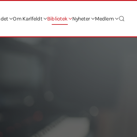
ndet
Om Karlfeldt
Bibliotek
Nyheter
Medlem