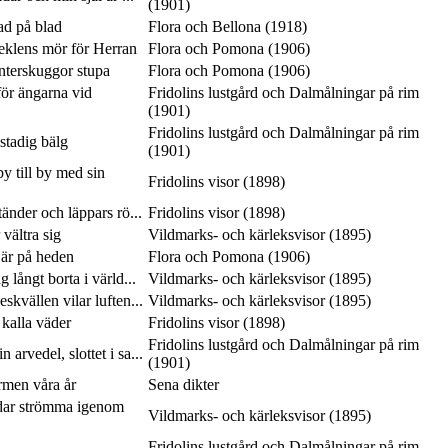
(1901)
lad på blad
Flora och Bellona (1918)
seklens mör för Herran
Flora och Pomona (1906)
interskuggor stupa
Flora och Pomona (1906)
ör ängarna vid
Fridolins lustgård och Dalmålningar på rim
(1901)
Fridolins lustgård och Dalmålningar på rim
 stadig bälg
(1901)
y till by med sin
Fridolins visor (1898)
tänder och läppars rö...
Fridolins visor (1898)
vältra sig
Vildmarks- och kärleksvisor (1895)
 är på heden
Flora och Pomona (1906)
 långt borta i värld...
Vildmarks- och kärleksvisor (1895)
skvällen vilar luften...
Vildmarks- och kärleksvisor (1895)
 kalla väder
Fridolins visor (1898)
Fridolins lustgård och Dalmålningar på rim
 arvedel, slottet i sa...
(1901)
rmen våra år
Sena dikter
dar strömma igenom
Vildmarks- och kärleksvisor (1895)
Fridolins lustgård och Dalmålningar på rim