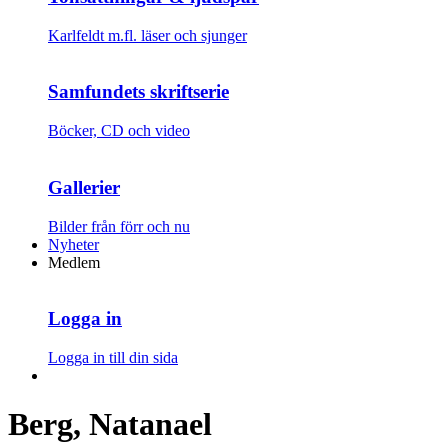
Karlfeldt m.fl. läser och sjunger
Samfundets skriftserie
Böcker, CD och video
Gallerier
Bilder från förr och nu
Nyheter
Medlem
Logga in
Logga in till din sida
Berg, Natanael