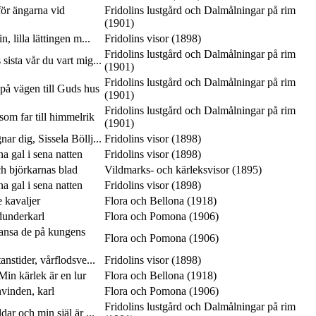
ör ängarna vid
Fridolins lustgård och Dalmålningar på rim
(1901)
n, lilla lättingen m...
Fridolins visor (1898)
Fridolins lustgård och Dalmålningar på rim
 sista vår du vart mig...
(1901)
Fridolins lustgård och Dalmålningar på rim
på vägen till Guds hus
(1901)
Fridolins lustgård och Dalmålningar på rim
som far till himmelrik
(1901)
ar dig, Sissela Böllj...
Fridolins visor (1898)
 gal i sena natten
Fridolins visor (1898)
ch björkarnas blad
Vildmarks- och kärleksvisor (1895)
 gal i sena natten
Fridolins visor (1898)
e kavaljer
Flora och Bellona (1918)
dunderkarl
Flora och Pomona (1906)
dansa de på kungens
Flora och Pomona (1906)
anstider, vårflodsve...
Fridolins visor (1898)
in kärlek är en lur
Flora och Bellona (1918)
vinden, karl
Flora och Pomona (1906)
Fridolins lustgård och Dalmålningar på rim
ar och min själ är ...