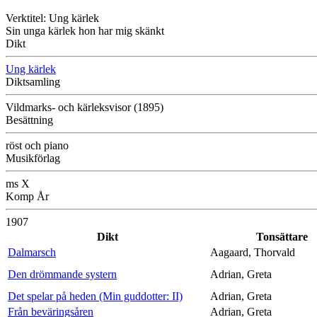
Verktitel: Ung kärlek
Sin unga kärlek hon har mig skänkt
Dikt
Ung kärlek
Diktsamling
Vildmarks- och kärleksvisor (1895)
Besättning
röst och piano
Musikförlag
ms X
Komp År
1907
Dikt
Tonsättare
Dalmarsch
Aagaard, Thorvald
Den drömmande systern
Adrian, Greta
Det spelar på heden (Min guddotter: II)
Adrian, Greta
Från beväringsåren
Adrian, Greta