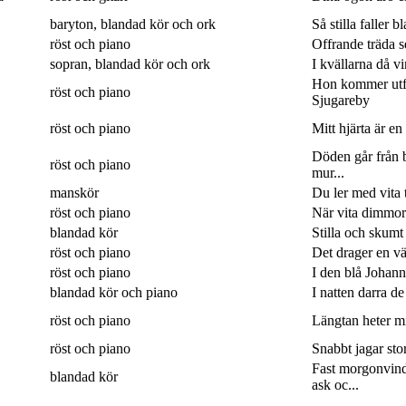
baryton, blandad kör och ork
Så stilla faller b
röst och piano
Offrande träda 
sopran, blandad kör och ork
I kvällarna då v
Hon kommer utf
röst och piano
Sjugareby
röst och piano
Mitt hjärta är en
Döden går från b
röst och piano
mur...
manskör
Du ler med vita 
röst och piano
När vita dimmor 
blandad kör
Stilla och skumt
röst och piano
Det drager en väg
röst och piano
I den blå Johanne
blandad kör och piano
I natten darra de
röst och piano
Längtan heter min
röst och piano
Snabbt jagar sto
Fast morgonvin
blandad kör
ask oc...