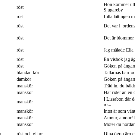
Hon kommer utf
röst
Sjugareby
röst
Lilla lättingen mi
röst
Det var i jordens
röst
Det är blommor 
röst
Jag målade Elia 
röst
En visbok jag ägn
röst
Göken på ängarna
blandad kör
Tallarnas barr o
damkör
Göken på ängarna
manskör
Träd in, du båld
manskör
Här rider an en 
I Lissabon där 
manskör
rö...
manskör
Intet är som vänt
manskör
Amour, amour! M
manskör
Möter du nordan
a
röst och gitarr
Dina ögon äro eld