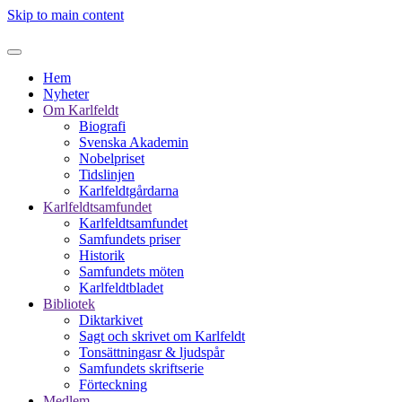
Skip to main content
Hem
Nyheter
Om Karlfeldt
Biografi
Svenska Akademin
Nobelpriset
Tidslinjen
Karlfeldtgårdarna
Karlfeldtsamfundet
Karlfeldtsamfundet
Samfundets priser
Historik
Samfundets möten
Karlfeldtbladet
Bibliotek
Diktarkivet
Sagt och skrivet om Karlfeldt
Tonsättningasr & ljudspår
Samfundets skriftserie
Förteckning
Medlem