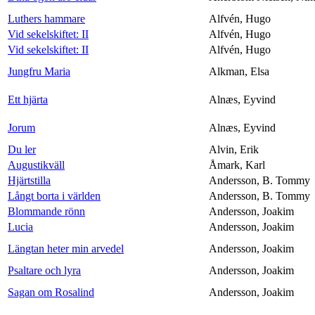
Luthers hammare
Alfvén, Hugo
Vid sekelskiftet: II
Alfvén, Hugo
Vid sekelskiftet: II
Alfvén, Hugo
Jungfru Maria
Alkman, Elsa
Ett hjärta
Alnæs, Eyvind
Jorum
Alnæs, Eyvind
Du ler
Alvin, Erik
Augustikväll
Åmark, Karl
Hjärtstilla
Andersson, B. Tommy
Långt borta i världen
Andersson, B. Tommy
Blommande rönn
Andersson, Joakim
Lucia
Andersson, Joakim
Längtan heter min arvedel
Andersson, Joakim
Psaltare och lyra
Andersson, Joakim
Sagan om Rosalind
Andersson, Joakim