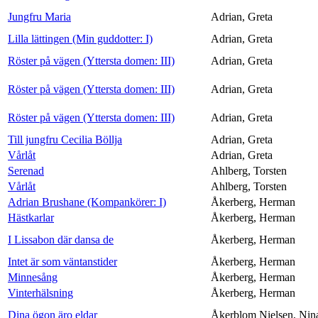
Jungfru Maria
Adrian, Greta
Lilla lättingen (Min guddotter: I)
Adrian, Greta
Röster på vägen (Yttersta domen: III)
Adrian, Greta
Röster på vägen (Yttersta domen: III)
Adrian, Greta
Röster på vägen (Yttersta domen: III)
Adrian, Greta
Till jungfru Cecilia Böllja
Adrian, Greta
Vårlåt
Adrian, Greta
Serenad
Ahlberg, Torsten
Vårlåt
Ahlberg, Torsten
Adrian Brushane (Kompankörer: I)
Åkerberg, Herman
Hästkarlar
Åkerberg, Herman
I Lissabon där dansa de
Åkerberg, Herman
Intet är som väntanstider
Åkerberg, Herman
Minnesång
Åkerberg, Herman
Vinterhälsning
Åkerberg, Herman
Dina ögon äro eldar
Åkerblom Nielsen, Nin