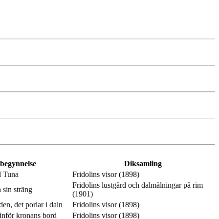
 begynnelse
Diksamling
l Tuna
Fridolins visor (1898)
Fridolins lustgård och dalmålningar på rim
 sin sträng
(1901)
en, det porlar i daln
Fridolins visor (1898)
inför kronans bord
Fridolins visor (1898)