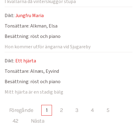
I kvällarna då vinterskuggor stupa
Dikt:
Jungfru Maria
Tonsättare:
Alkman, Elsa
Besättning:
röst och piano
Hon kommer utför ängarna vid Sjugareby
Dikt:
Ett hjärta
Tonsättare:
Alnæs, Eyvind
Besättning:
röst och piano
Mitt hjärta är en stadig bälg
Föregånde
1
2
3
4
5
42
Nästa