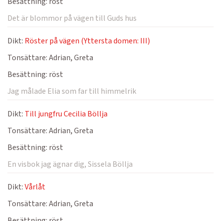
Besättning:
röst
Det är blommor på vägen till Guds hus
Dikt:
Röster på vägen (Yttersta domen: III)
Tonsättare:
Adrian, Greta
Besättning:
röst
Jag målade Elia som far till himmelrik
Dikt:
Till jungfru Cecilia Böllja
Tonsättare:
Adrian, Greta
Besättning:
röst
En visbok jag ägnar dig, Sissela Böllja
Dikt:
Vårlåt
Tonsättare:
Adrian, Greta
Besättning:
röst