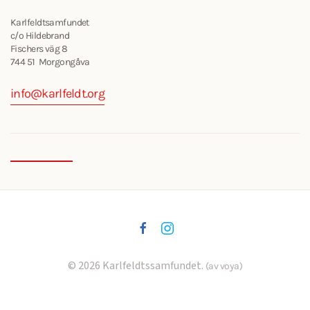
Karlfeldtsamfundet
c/o Hildebrand
Fischers väg 8
744 51 Morgongåva
info@karlfeldt.org
©
2026
Karlfeldtssamfundet.
(av voya)