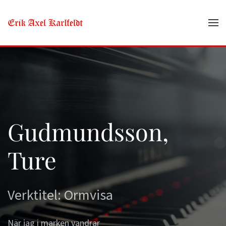
Skip to main content
Gudmundsson,
Ture
Verktitel: Ormvisa
När jag i marken vandrar