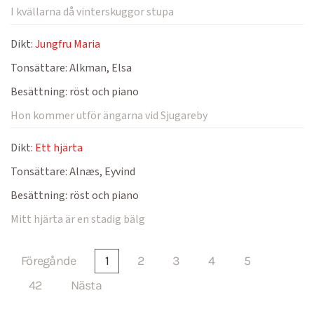
I kvällarna då vinterskuggor stupa
Dikt:
Jungfru Maria
Tonsättare:
Alkman, Elsa
Besättning:
röst och piano
Hon kommer utför ängarna vid Sjugareby
Dikt:
Ett hjärta
Tonsättare:
Alnæs, Eyvind
Besättning:
röst och piano
Mitt hjärta är en stadig bälg
Föregånde
1
2
3
4
5
42
Nästa