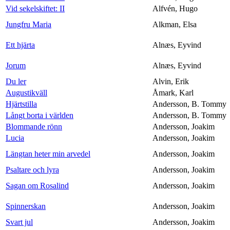
Vid sekelskiftet: II
Alfvén, Hugo
Jungfru Maria
Alkman, Elsa
Ett hjärta
Alnæs, Eyvind
Jorum
Alnæs, Eyvind
Du ler
Alvin, Erik
Augustikväll
Åmark, Karl
Hjärtstilla
Andersson, B. Tommy
Långt borta i världen
Andersson, B. Tommy
Blommande rönn
Andersson, Joakim
Lucia
Andersson, Joakim
Längtan heter min arvedel
Andersson, Joakim
Psaltare och lyra
Andersson, Joakim
Sagan om Rosalind
Andersson, Joakim
Spinnerskan
Andersson, Joakim
Svart jul
Andersson, Joakim