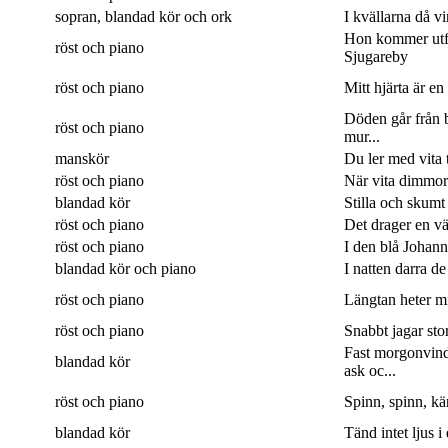
sopran, blandad kör och ork
I kvällarna då v
Hon kommer utf
röst och piano
Sjugareby
röst och piano
Mitt hjärta är en
Döden går från b
röst och piano
mur...
manskör
Du ler med vita 
röst och piano
När vita dimmor 
blandad kör
Stilla och skumt
röst och piano
Det drager en väg
röst och piano
I den blå Johanne
blandad kör och piano
I natten darra de
röst och piano
Längtan heter min
röst och piano
Snabbt jagar sto
Fast morgonvin
blandad kör
ask oc...
röst och piano
Spinn, spinn, kär
blandad kör
Tänd intet ljus i