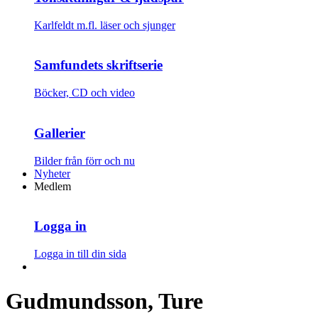
Karlfeldt m.fl. läser och sjunger
Samfundets skriftserie
Böcker, CD och video
Gallerier
Bilder från förr och nu
Nyheter
Medlem
Logga in
Logga in till din sida
Gudmundsson, Ture