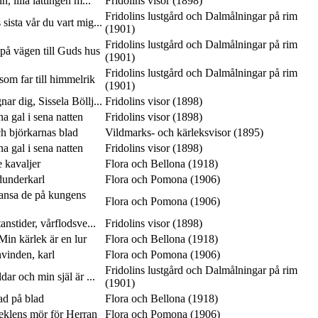
n, lilla lättingen m...
Fridolins visor (1898)
Fridolins lustgård och Dalmålningar på rim
 sista vår du vart mig...
(1901)
Fridolins lustgård och Dalmålningar på rim
på vägen till Guds hus
(1901)
Fridolins lustgård och Dalmålningar på rim
som far till himmelrik
(1901)
ar dig, Sissela Böllj...
Fridolins visor (1898)
 gal i sena natten
Fridolins visor (1898)
ch björkarnas blad
Vildmarks- och kärleksvisor (1895)
 gal i sena natten
Fridolins visor (1898)
e kavaljer
Flora och Bellona (1918)
dunderkarl
Flora och Pomona (1906)
dansa de på kungens
Flora och Pomona (1906)
anstider, vårflodsve...
Fridolins visor (1898)
in kärlek är en lur
Flora och Bellona (1918)
vinden, karl
Flora och Pomona (1906)
Fridolins lustgård och Dalmålningar på rim
ar och min själ är ...
(1901)
lad på blad
Flora och Bellona (1918)
seklens mör för Herran
Flora och Pomona (1906)