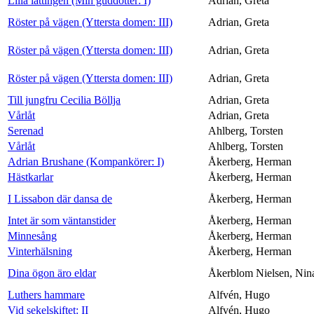
Lilla lättingen (Min guddotter: I)
Adrian, Greta
Röster på vägen (Yttersta domen: III)
Adrian, Greta
Röster på vägen (Yttersta domen: III)
Adrian, Greta
Röster på vägen (Yttersta domen: III)
Adrian, Greta
Till jungfru Cecilia Böllja
Adrian, Greta
Vårlåt
Adrian, Greta
Serenad
Ahlberg, Torsten
Vårlåt
Ahlberg, Torsten
Adrian Brushane (Kompankörer: I)
Åkerberg, Herman
Hästkarlar
Åkerberg, Herman
I Lissabon där dansa de
Åkerberg, Herman
Intet är som väntanstider
Åkerberg, Herman
Minnesång
Åkerberg, Herman
Vinterhälsning
Åkerberg, Herman
Dina ögon äro eldar
Åkerblom Nielsen, Nin
Luthers hammare
Alfvén, Hugo
Vid sekelskiftet: II
Alfvén, Hugo