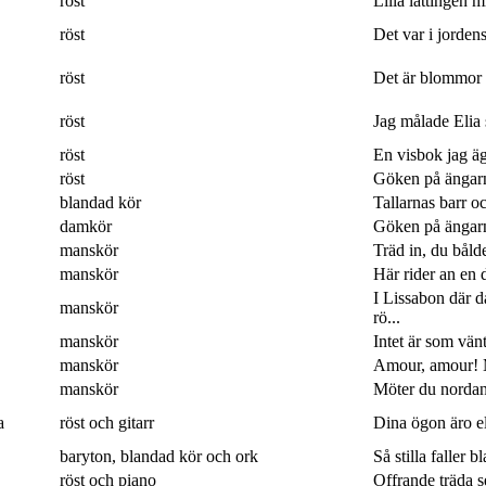
röst
Lilla lättingen mi
röst
Det var i jordens
röst
Det är blommor 
röst
Jag målade Elia 
röst
En visbok jag ägn
röst
Göken på ängarna
blandad kör
Tallarnas barr o
damkör
Göken på ängarna
manskör
Träd in, du båld
manskör
Här rider an en 
I Lissabon där 
manskör
rö...
manskör
Intet är som vänt
manskör
Amour, amour! M
manskör
Möter du nordan
a
röst och gitarr
Dina ögon äro eld
baryton, blandad kör och ork
Så stilla faller b
röst och piano
Offrande träda 