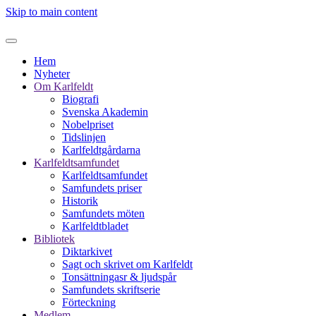
Skip to main content
Hem
Nyheter
Om Karlfeldt
Biografi
Svenska Akademin
Nobelpriset
Tidslinjen
Karlfeldtgårdarna
Karlfeldtsamfundet
Karlfeldtsamfundet
Samfundets priser
Historik
Samfundets möten
Karlfeldtbladet
Bibliotek
Diktarkivet
Sagt och skrivet om Karlfeldt
Tonsättningasr & ljudspår
Samfundets skriftserie
Förteckning
Medlem