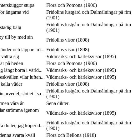
interskuggor stupa
Flora och Pomona (1906)
ör ängarna vid
Fridolins lustgård och Dalmålningar på rim
(1901)
Fridolins lustgård och Dalmålningar på rim
 stadig bälg
(1901)
y till by med sin
Fridolins visor (1898)
tänder och läppars rö...
Fridolins visor (1898)
vältra sig
Vildmarks- och kärleksvisor (1895)
 är på heden
Flora och Pomona (1906)
 långt borta i värld...
Vildmarks- och kärleksvisor (1895)
skvällen vilar luften...
Vildmarks- och kärleksvisor (1895)
 kalla väder
Fridolins visor (1898)
Fridolins lustgård och Dalmålningar på rim
 arvedel, slottet i sa...
(1901)
rmen våra år
Sena dikter
dar strömma igenom
Vildmarks- och kärleksvisor (1895)
Fridolins lustgård och Dalmålningar på rim
a dotter, jag köper d...
(1901)
 denna svarta kväll
Flora och Bellona (1918)