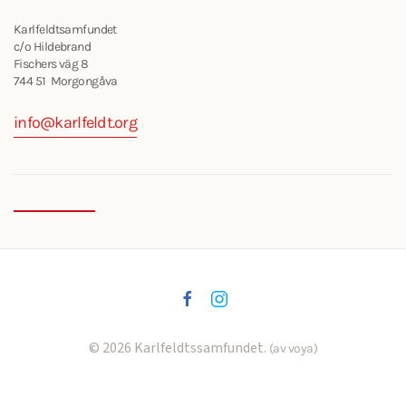
Karlfeldtsamfundet
c/o Hildebrand
Fischers väg 8
744 51 Morgongåva
info@karlfeldt.org
©
2026
Karlfeldtssamfundet.
(av voya)