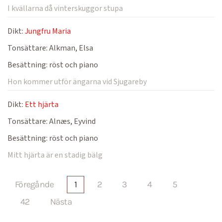
I kvällarna då vinterskuggor stupa
Dikt:
Jungfru Maria
Tonsättare:
Alkman, Elsa
Besättning:
röst och piano
Hon kommer utför ängarna vid Sjugareby
Dikt:
Ett hjärta
Tonsättare:
Alnæs, Eyvind
Besättning:
röst och piano
Mitt hjärta är en stadig bälg
Föregånde
1
2
3
4
5
42
Nästa