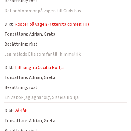
Besättning:
röst
Det är blommor på vägen till Guds hus
Dikt:
Röster på vägen (Yttersta domen: III)
Tonsättare:
Adrian, Greta
Besättning:
röst
Jag målade Elia som far till himmelrik
Dikt:
Till jungfru Cecilia Böllja
Tonsättare:
Adrian, Greta
Besättning:
röst
En visbok jag ägnar dig, Sissela Böllja
Dikt:
Vårlåt
Tonsättare:
Adrian, Greta
Besättning:
röst