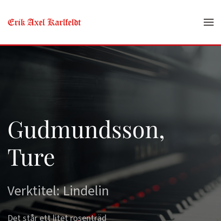
Skip to main content
Gudmundsson,
Ture
Verktitel: Lindelin
Det står ett litet rosenträd