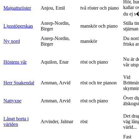
Hör, hu
kallar o
Majnattsröster
Anjou, Emil
två röster och piano
du ej s�
Anrep-Nordin,
Stilla ti
Ljusstöperskan
manskör och piano
Birger
stjärnan
Anrep-Nordin,
Du nor
Ny nord
manskör
Birger
friska a
Nu är de
Höstens vår
Aquilon, Enar
röst och piano
vår uts
Vid
Herr Snakendal
Arnman, Arvid
röst och tre pianon
Brittmäs
skymnin
Över di
Nattyxne
Arnman, Arvid
röst och piano
älskogs
Det dra
Långt borta i
Arvinder, Jalmar
röst
väg lång
världen
värld...
Fast