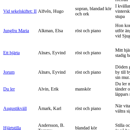
I kvälla
sopran, blandad kör
Vid sekelskiftet: II
Alfvén, Hugo
vinters
och ork
stupa
Hon ko
Jungfru Maria
Alkman, Elsa
röst och piano
utför ä
vid Sju
Mitt hjä
Ett hjärta
Alnæs, Eyvind
röst och piano
stadig b
Döden g
Jorum
Alnæs, Eyvind
röst och piano
by till 
sin mur.
Du ler 
Du ler
Alvin, Erik
manskör
tänder 
läppars 
När vit
Augustikväll
Åmark, Karl
röst och piano
vältra s
Andersson, B.
Stilla o
Hjärtstilla
blandad kör