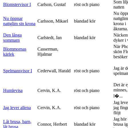
Som lilj
Blomstervisor I
Carlson, Gustaf
röst och piano
natten
Nu öpp
Nu öppnar
nattglim
Carlsson, Mikael
blandad kör
nattglim sin krona
krona i
åkrarna.
Den långa
Näckens
Carlstedt, Jan
blandad kör
sommarn
dyker i
När Ph
Blommornas
Casserman,
skön Fl
kärlek
Hjalmar
besöker
Jag är 
Spelmansvisor I
Cederwall, Harald
röst och piano
spelma
Det är ej
minnes,
Humlevisa
Cervin, K.A.
röst och piano
l�...
Jag leve
Jag lever allena
Cervin, K.A.
röst och piano
jag fing
flöjt
Jag hör 
Låt brusa, barn,
Connor, Herbert
blandad kör
brusa i
låt brusa