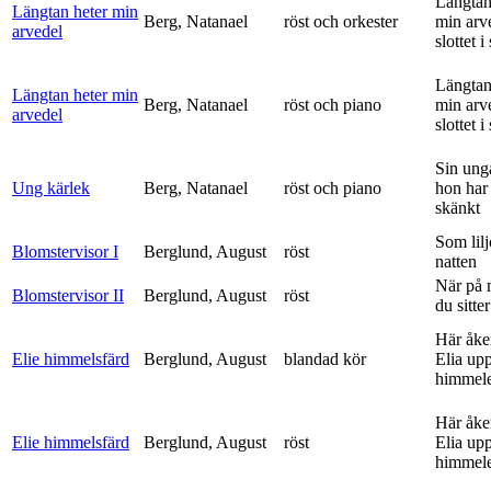
Längtan
Längtan heter min
Berg, Natanael
röst och orkester
min arv
arvedel
slottet i 
Längtan
Längtan heter min
Berg, Natanael
röst och piano
min arv
arvedel
slottet i 
Sin ung
Ung kärlek
Berg, Natanael
röst och piano
hon har
skänkt
Som lilj
Blomstervisor I
Berglund, August
röst
natten
När på 
Blomstervisor II
Berglund, August
röst
du sitter
Här åke
Elie himmelsfärd
Berglund, August
blandad kör
Elia upp 
himmele
Här åke
Elie himmelsfärd
Berglund, August
röst
Elia upp 
himmele