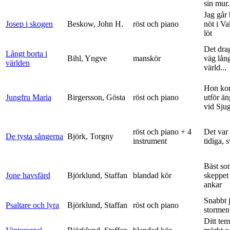
sin mur.
Jag går
Josep i skogen
Beskow, John H.
röst och piano
nöt i V
löt
Det dra
Långt borta i
Bihl, Yngve
manskör
väg lång
världen
värld...
Hon ko
Jungfru Maria
Birgersson, Gösta
röst och piano
utför ä
vid Sju
röst och piano + 4
Det var
De tysta sångerna
Björk, Torgny
instrument
tidiga, 
Bäst so
Jone havsfärd
Björklund, Staffan
blandad kör
skeppet 
ankar
Snabbt 
Psaltare och lyra
Björklund, Staffan
röst och piano
stormen
Ditt tem