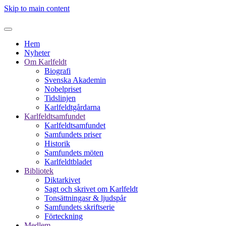
Skip to main content
Hem
Nyheter
Om Karlfeldt
Biografi
Svenska Akademin
Nobelpriset
Tidslinjen
Karlfeldtgårdarna
Karlfeldtsamfundet
Karlfeldtsamfundet
Samfundets priser
Historik
Samfundets möten
Karlfeldtbladet
Bibliotek
Diktarkivet
Sagt och skrivet om Karlfeldt
Tonsättningasr & ljudspår
Samfundets skriftserie
Förteckning
Medlem