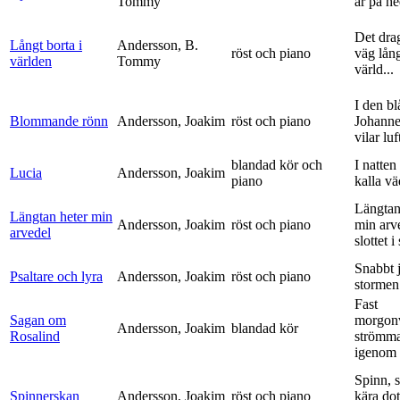
Tommy
är på h
Det dra
Långt borta i
Andersson, B.
röst och piano
väg lång
världen
Tommy
värld...
I den bl
Blommande rönn
Andersson, Joakim
röst och piano
Johanne
vilar luf
blandad kör och
I natten
Lucia
Andersson, Joakim
piano
kalla vä
Längtan
Längtan heter min
Andersson, Joakim
röst och piano
min arv
arvedel
slottet i 
Snabbt 
Psaltare och lyra
Andersson, Joakim
röst och piano
stormen
Fast
Sagan om
morgon
Andersson, Joakim
blandad kör
Rosalind
strömm
igenom 
Spinn, 
Spinnerskan
Andersson, Joakim
röst och piano
kära dot