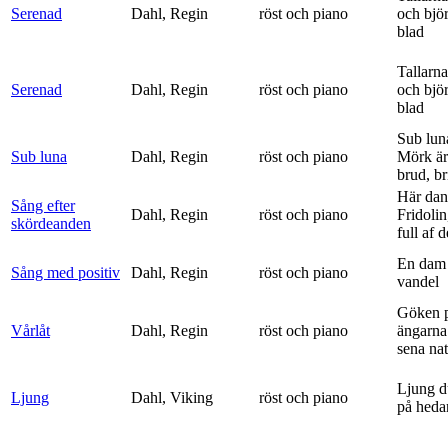
Serenad
Dahl, Regin
röst och piano
och bjö
blad
Tallarna
Serenad
Dahl, Regin
röst och piano
och bjö
blad
Sub lun
Sub luna
Dahl, Regin
röst och piano
Mörk är
brud, br
Här dan
Sång efter
Dahl, Regin
röst och piano
Fridolin
skördeanden
full af d
En dam 
Sång med positiv
Dahl, Regin
röst och piano
vandel
Göken 
Vårlåt
Dahl, Regin
röst och piano
ängarna 
sena nat
Ljung d
Ljung
Dahl, Viking
röst och piano
på heda