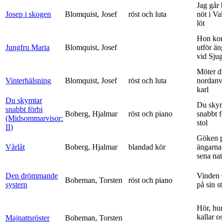
Jag går
Josep i skogen
Blomquist, Josef
röst och luta
nöt i V
löt
Hon ko
Jungfru Maria
Blomquist, Josef
utför ä
vid Sju
Möter d
Vinterhälsning
Blomquist, Josef
röst och luta
nordanv
karl
Du skymtar
Du sky
snabbt förbi
Boberg, Hjalmar
röst och piano
snabbt 
(Midsommarvisor:
stol
II)
Göken 
Vårlåt
Boberg, Hjalmar
blandad kör
ängarna 
sena nat
Den drömmande
Vinden 
Boheman, Torsten
röst och piano
systern
på sin s
Hör, hu
kallar o
Majnattsröster
Boheman, Torsten