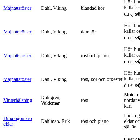
Hör, hu
kallar o
Majnattsröster
Dahl, Viking
blandad kör
du ej s�
Hör, hu
kallar o
Majnattsröster
Dahl, Viking
damkör
du ej s�
Hör, hu
kallar o
Majnattsröster
Dahl, Viking
röst och piano
du ej s�
Hör, hu
kallar o
Majnattsröster
Dahl, Viking
röst, kör och orkester
du ej s�
Möter d
Dahlgren,
Vinterhälsning
röst
nordanv
Valdemar
karl
Dina ög
Dina ögon äro
Dahlman, Erik
röst och piano
eldar o
eldar
själ är ..
Över di