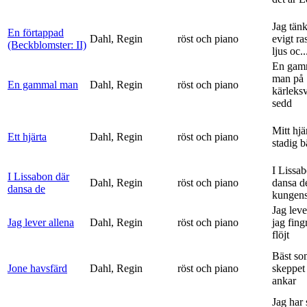
Jag tän
En förtappad
Dahl, Regin
röst och piano
evigt ra
(Beckblomster: II)
ljus oc..
En gam
man på
En gammal man
Dahl, Regin
röst och piano
kärleks
sedd
Mitt hjä
Ett hjärta
Dahl, Regin
röst och piano
stadig b
I Lissa
I Lissabon där
Dahl, Regin
röst och piano
dansa d
dansa de
kungens 
Jag leve
Jag lever allena
Dahl, Regin
röst och piano
jag fing
flöjt
Bäst so
Jone havsfärd
Dahl, Regin
röst och piano
skeppet 
ankar
Jag har s