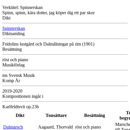
Verktitel: Spinnerskan
Spinn, spinn, kära dotter, jag köper dig ett par skor
Dikt
Spinnerskan
Diktsamling
Fridolins lustgård och Dalmålningar på rim (1901)
Besättning
röst och piano
Musikförlag
ms Svensk Musik
Komp År
2019-2020
Kompositionen ingår i
Karlfeldtsvit op.23b
T
Dikt
Tonsättare
Besättning
begy
Marsche
Dalmarsch
Aagaard, Thorvald
röst och piano
till Tun