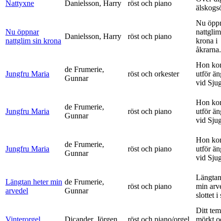
Nattyxne
Danielsson, Harry
röst och piano
älskogs
Nu öpp
Nu öppnar
nattglim
Danielsson, Harry
röst och piano
nattglim sin krona
krona i
åkrarna.
Hon ko
de Frumerie,
Jungfru Maria
röst och orkester
utför ä
Gunnar
vid Sju
Hon ko
de Frumerie,
Jungfru Maria
röst och piano
utför ä
Gunnar
vid Sju
Hon ko
de Frumerie,
Jungfru Maria
röst och piano
utför ä
Gunnar
vid Sju
Längtan
Längtan heter min
de Frumerie,
röst och piano
min arv
arvedel
Gunnar
slottet i 
Ditt tem
Vinterorgel
Dicander, Jörgen
röst och piano/orgel
mörkt o