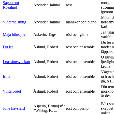
Sagan om
morgon
Arvinder, Jalmar
röst
Rosalind
strömma
igenom 
Möter d
Vinterhälsning
Arvinder, Jalmar
manskör och piano
nordanv
karl
Jag tala
Maja hönstjuv
Askerin, Tage
röst och gitarr
varifrå
Du ler 
Du ler
Åslund, Robert
röst och ensemble
tänder 
läppars 
O ljuvli
I passionsveckan
Åslund, Robert
röst och ensemble
ljuvligh
krona
Vågen ä
Irina
Åslund, Robert
röst och ensemble
och och
gå, o I..
Ditt tem
Vinterorgel
Åslund, Robert
röst och ensemble
mörkt o
är des...
Bäst so
Aspelin, Bruno[står
Jone havsfärd
röst och piano
skeppet 
"Witting, F., ...
ankar