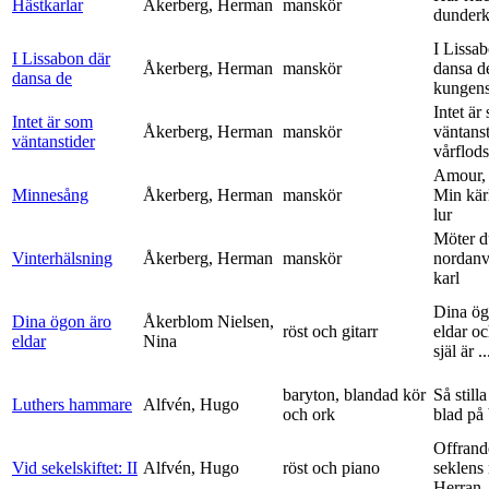
Hästkarlar
Åkerberg, Herman
manskör
dunderk
I Lissa
I Lissabon där
Åkerberg, Herman
manskör
dansa d
dansa de
kungens 
Intet är
Intet är som
Åkerberg, Herman
manskör
väntanst
väntanstider
vårflods
Amour,
Minnesång
Åkerberg, Herman
manskör
Min kär
lur
Möter d
Vinterhälsning
Åkerberg, Herman
manskör
nordanv
karl
Dina ög
Dina ögon äro
Åkerblom Nielsen,
röst och gitarr
eldar o
eldar
Nina
själ är ..
baryton, blandad kör
Så stilla
Luthers hammare
Alfvén, Hugo
och ork
blad på
Offrand
Vid sekelskiftet: II
Alfvén, Hugo
röst och piano
seklens
Herran