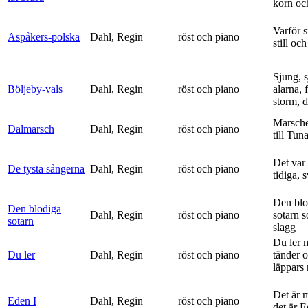
korn och
Varför si
Aspåkers-polska
Dahl, Regin
röst och piano
still och
Sjung, s
Böljeby-vals
Dahl, Regin
röst och piano
alarna, 
storm, d
Marsche
Dalmarsch
Dahl, Regin
röst och piano
till Tun
Det var
De tysta sångerna
Dahl, Regin
röst och piano
tidiga, 
Den blo
Den blodiga
Dahl, Regin
röst och piano
sotarn 
sotarn
slagg
Du ler 
Du ler
Dahl, Regin
röst och piano
tänder 
läppars 
Det är 
Eden I
Dahl, Regin
röst och piano
det är 