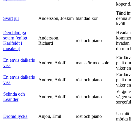
köper d.
Tänd int
Svart jul
Andersson, Joakim
blandad kör
denna s
kväll
Den blodiga
Hvadan
sotarn [enligt
Andersson,
kommer
röst och piano
Karlfeldt i
Richard
hvadan
musiken]
du min k
Fördärv
En envis dalkarls
Andrén, Adolf
manskör med solo
platt om
visa
viker en 
Fördärv
En envis dalkarls
Andrén, Adolf
röst och piano
platt om
visa
viker en 
Vi gjute
Selinda och
Andrén, Adolf
röst och piano
vågen s
Leander
sorgeful
Ur mitt 
Drömd lycka
Anjou, Emil
röst och piano
mörka l