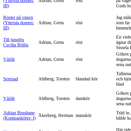
(Yttersta domen:
Adrian, Greta
röst
på vägen
III)
Guds h
Röster på vägen
Jag mål
(Yttersta domen:
Adrian, Greta
röst
som far t
III)
himmelr
En visb
Till jungfru
Adrian, Greta
röst
ägnar di
Cecilia Böllja
Sissela B
Göken 
Vårlåt
Adrian, Greta
röst
ängarna 
sena nat
Tallarna
Serenad
Ahlberg, Torsten
blandad kör
och bjö
blad
Göken 
Vårlåt
Ahlberg, Torsten
damkör
ängarna 
sena nat
Adrian Brushane
Träd in,
Åkerberg, Herman
manskör
(Kompankörer: I)
bålde ka
Här ride