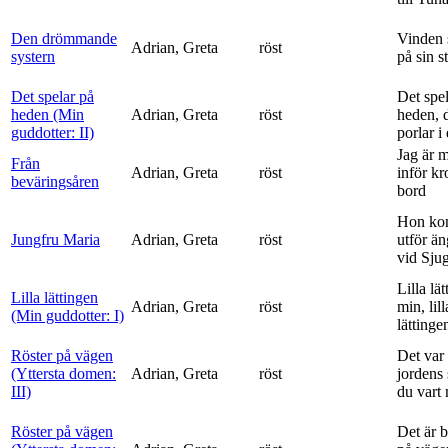
Den drömmande
Vinden 
Adrian, Greta
röst
systern
på sin s
Det spelar på
Det spe
heden (Min
Adrian, Greta
röst
heden, 
guddotter: II)
porlar i
Jag är 
Från
Adrian, Greta
röst
inför k
beväringsåren
bord
Hon ko
Jungfru Maria
Adrian, Greta
röst
utför ä
vid Sju
Lilla lä
Lilla lättingen
Adrian, Greta
röst
min, lill
(Min guddotter: I)
lättinge
Röster på vägen
Det var 
(Yttersta domen:
Adrian, Greta
röst
jordens 
III)
du vart 
Röster på vägen
Det är 