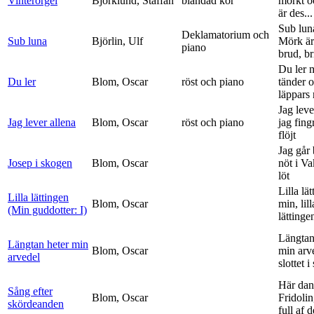
Vinterorgel
Björklund, Staffan
blandad kör
mörkt o
är des...
Sub lun
Deklamatorium och
Sub luna
Björlin, Ulf
Mörk är
piano
brud, br
Du ler 
Du ler
Blom, Oscar
röst och piano
tänder 
läppars 
Jag leve
Jag lever allena
Blom, Oscar
röst och piano
jag fing
flöjt
Jag går
Josep i skogen
Blom, Oscar
nöt i V
löt
Lilla lä
Lilla lättingen
Blom, Oscar
min, lill
(Min guddotter: I)
lättinge
Längtan
Längtan heter min
Blom, Oscar
min arv
arvedel
slottet i 
Här dan
Sång efter
Blom, Oscar
Fridolin
skördeanden
full af d