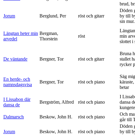
brud, br
Döden g
Jorum
Berglund, Per
röst och gitarr
by till 
sin mur.
Längtan
Längtan heter min
Bergman,
röst
min arv
arvedel
Thorstein
slottet i 
Bruna h
De väntande
Bergner, Tor
röst och gitarr
stallet 
rycker p
Säg mig
En herde- och
Bergner, Tor
röst och piano
käraste,
namnsdagsvisa
betar
I Lissa
I Lissabon där
Bergström, Alfred
röst och piano
dansa d
dansa de
kungens 
Och ma
Dalmarsch
Beskow, John H.
röst och piano
går till
Döden g
Jorum
Beskow, John H.
röst och piano
by till 