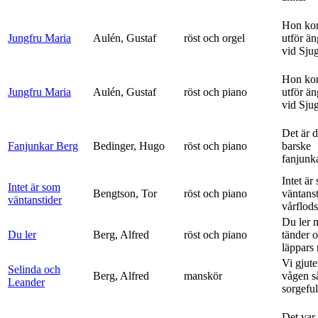
Hon ko
Jungfru Maria
Aulén, Gustaf
röst och orgel
utför ä
vid Sju
Hon ko
Jungfru Maria
Aulén, Gustaf
röst och piano
utför ä
vid Sju
Det är 
Fanjunkar Berg
Bedinger, Hugo
röst och piano
barske
fanjunk
Intet är
Intet är som
Bengtson, Tor
röst och piano
väntanst
väntanstider
vårflods
Du ler 
Du ler
Berg, Alfred
röst och piano
tänder 
läppars 
Vi gjute
Selinda och
Berg, Alfred
manskör
vågen s
Leander
sorgeful
Det var