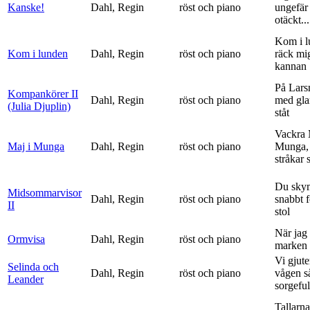
Kanske!
Dahl, Regin
röst och piano
ungefär 
otäckt...
Kom i l
Kom i lunden
Dahl, Regin
röst och piano
räck mi
kannan
På Lars
Kompankörer II
Dahl, Regin
röst och piano
med gla
(Julia Djuplin)
ståt
Vackra 
Maj i Munga
Dahl, Regin
röst och piano
Munga, 
stråkar s
Du sky
Midsommarvisor
Dahl, Regin
röst och piano
snabbt 
II
stol
När jag 
Ormvisa
Dahl, Regin
röst och piano
marken 
Vi gjute
Selinda och
Dahl, Regin
röst och piano
vågen s
Leander
sorgeful
Tallarna