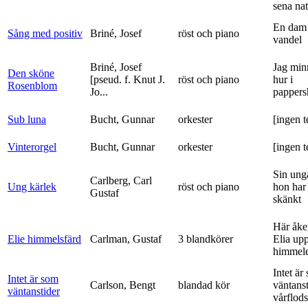
sena nat
En dam 
Sång med positiv
Briné, Josef
röst och piano
vandel
Briné, Josef
Jag min
Den sköne
[pseud. f. Knut J.
röst och piano
hur i
Rosenblom
Jo...
pappers
Sub luna
Bucht, Gunnar
orkester
[ingen t
Vinterorgel
Bucht, Gunnar
orkester
[ingen t
Sin ung
Carlberg, Carl
Ung kärlek
röst och piano
hon har
Gustaf
skänkt
Här åke
Elie himmelsfärd
Carlman, Gustaf
3 blandkörer
Elia upp 
himmele
Intet är
Intet är som
Carlson, Bengt
blandad kör
väntanst
väntanstider
vårflods