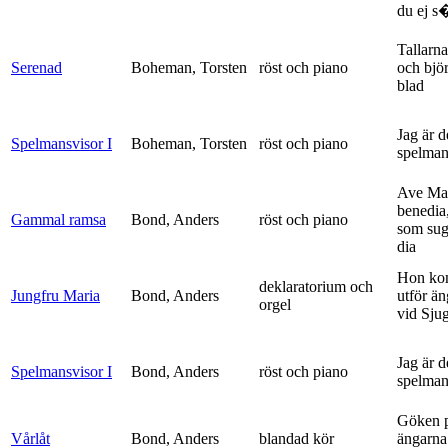
du ej s�
Tallarna
Serenad
Boheman, Torsten
röst och piano
och bjö
blad
Jag är 
Spelmansvisor I
Boheman, Torsten
röst och piano
spelma
Ave Mar
benedia
Gammal ramsa
Bond, Anders
röst och piano
som sug
dia
Hon ko
deklaratorium och
Jungfru Maria
Bond, Anders
utför ä
orgel
vid Sju
Jag är 
Spelmansvisor I
Bond, Anders
röst och piano
spelma
Göken 
Vårlåt
Bond, Anders
blandad kör
ängarna 