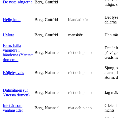
De tysta sångerna
Berg, Gottfrid
tidiga, 
Det lyse
Helig lund
Berg, Gottfrid
blandad kör
dalarna
I Mora
Berg, Gottfrid
manskör
Han trä
Barn, hålla
Det är 
varandra i
Berg, Natanael
röst och piano
på vägen
händerna (Yttersta
Guds h
domen:...
Sjung, s
Böljeby-vals
Berg, Natanael
röst och piano
alarna, 
storm, d
Dalmålaren (ur
Berg, Natanael
röst och piano
Jag mål
Yttersta domen)
Intet är som
Gleicht
Berg, Natanael
röst och piano
väntanstider
nichts