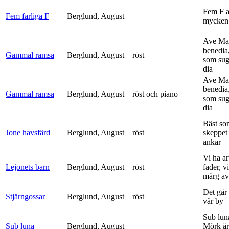
Fem F 
Fem farliga F
Berglund, August
mycken 
Ave Mar
benedia
Gammal ramsa
Berglund, August
röst
som sug
dia
Ave Mar
benedia
Gammal ramsa
Berglund, August
röst och piano
som sug
dia
Bäst so
Jone havsfärd
Berglund, August
röst
skeppet 
ankar
Vi ha ar
Lejonets barn
Berglund, August
röst
fader, v
märg av 
Det går e
Stjärngossar
Berglund, August
röst
vår by
Sub lun
Sub luna
Berglund, August
Mörk är