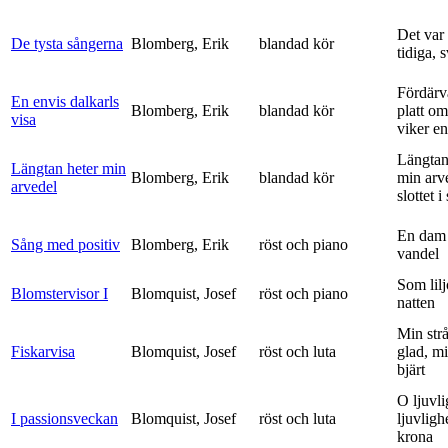
Det var
De tysta sångerna
Blomberg, Erik
blandad kör
tidiga, 
Fördärv
En envis dalkarls
Blomberg, Erik
blandad kör
platt om
visa
viker en 
Längtan
Längtan heter min
Blomberg, Erik
blandad kör
min arv
arvedel
slottet i 
En dam 
Sång med positiv
Blomberg, Erik
röst och piano
vandel
Som lilj
Blomstervisor I
Blomquist, Josef
röst och piano
natten
Min strå
Fiskarvisa
Blomquist, Josef
röst och luta
glad, mi
bjärt
O ljuvli
I passionsveckan
Blomquist, Josef
röst och luta
ljuvligh
krona