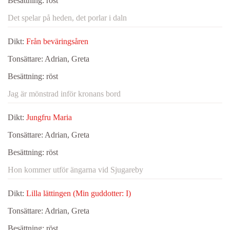
Besättning:
röst
Det spelar på heden, det porlar i daln
Dikt:
Från beväringsåren
Tonsättare:
Adrian, Greta
Besättning:
röst
Jag är mönstrad inför kronans bord
Dikt:
Jungfru Maria
Tonsättare:
Adrian, Greta
Besättning:
röst
Hon kommer utför ängarna vid Sjugareby
Dikt:
Lilla lättingen (Min guddotter: I)
Tonsättare:
Adrian, Greta
Besättning:
röst