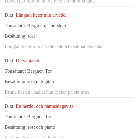
Döden går från by till by med sin murkna giga
Dikt:
Längtan heter min arvedel
Tonsättare:
Bergman, Thorstein
Besättning:
röst
Längtan heter min arvedel, slottet i saknadens dalar
Dikt:
De väntande
Tonsättare:
Bergner, Tor
Besättning:
röst och gitarr
Bruna hästen i stallet han rycker på sin tross
Dikt:
En herde- och namnsdagsvisa
Tonsättare:
Bergner, Tor
Besättning:
röst och piano
Säg mig, käraste, var du betar