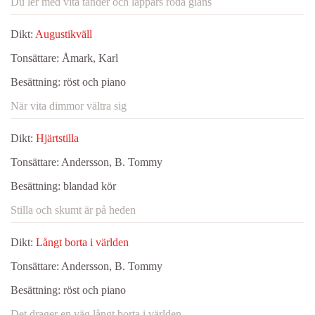
Du ler med vita tänder och läppars röda glans
Dikt:
Augustikväll
Tonsättare:
Åmark, Karl
Besättning:
röst och piano
När vita dimmor vältra sig
Dikt:
Hjärtstilla
Tonsättare:
Andersson, B. Tommy
Besättning:
blandad kör
Stilla och skumt är på heden
Dikt:
Långt borta i världen
Tonsättare:
Andersson, B. Tommy
Besättning:
röst och piano
Det drager en väg långt borta i världen