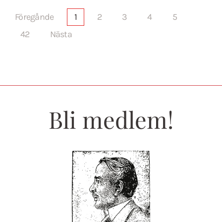
Föregånde
1
2
3
4
5
42
Nästa
Bli medlem!