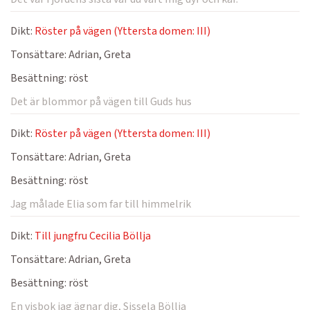
Dikt:
Röster på vägen (Yttersta domen: III)
Tonsättare:
Adrian, Greta
Besättning:
röst
Det är blommor på vägen till Guds hus
Dikt:
Röster på vägen (Yttersta domen: III)
Tonsättare:
Adrian, Greta
Besättning:
röst
Jag målade Elia som far till himmelrik
Dikt:
Till jungfru Cecilia Böllja
Tonsättare:
Adrian, Greta
Besättning:
röst
En visbok jag ägnar dig, Sissela Böllja