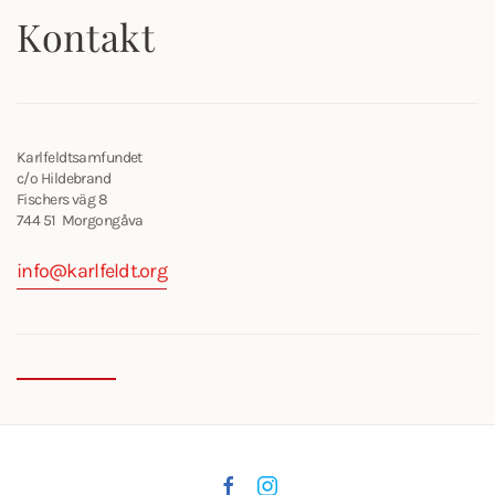
Kontakt
Karlfeldtsamfundet
c/o Hildebrand
Fischers väg 8
744 51 Morgongåva
info@karlfeldt.org