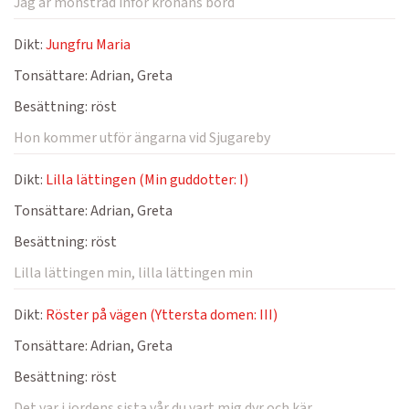
Jag är mönstrad inför kronans bord
Dikt:
Jungfru Maria
Tonsättare:
Adrian, Greta
Besättning:
röst
Hon kommer utför ängarna vid Sjugareby
Dikt:
Lilla lättingen (Min guddotter: I)
Tonsättare:
Adrian, Greta
Besättning:
röst
Lilla lättingen min, lilla lättingen min
Dikt:
Röster på vägen (Yttersta domen: III)
Tonsättare:
Adrian, Greta
Besättning:
röst
Det var i jordens sista vår du vart mig dyr och kär.