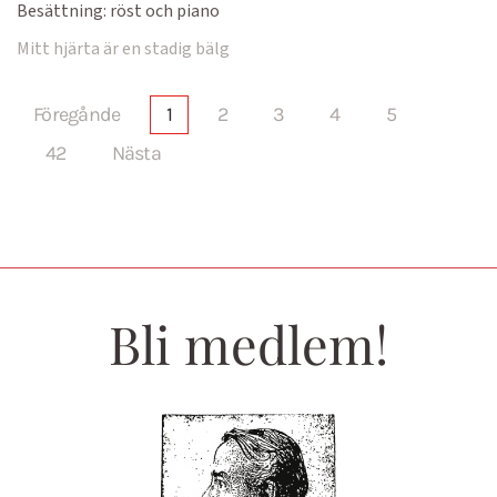
Besättning:
röst och piano
Mitt hjärta är en stadig bälg
Föregånde
1
2
3
4
5
42
Nästa
Bli medlem!