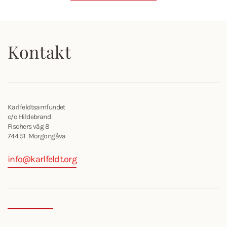
Kontakt
Karlfeldtsamfundet
c/o Hildebrand
Fischers väg 8
744 51 Morgongåva
info@karlfeldt.org