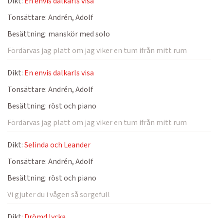
Dikt:
En envis dalkarls visa
Tonsättare:
Andrén, Adolf
Besättning:
manskör med solo
Fördärvas jag platt om jag viker en tum ifrån mitt rum
Dikt:
En envis dalkarls visa
Tonsättare:
Andrén, Adolf
Besättning:
röst och piano
Fördärvas jag platt om jag viker en tum ifrån mitt rum
Dikt:
Selinda och Leander
Tonsättare:
Andrén, Adolf
Besättning:
röst och piano
Vi gjuter du i vågen så sorgefull
Dikt:
Drömd lycka