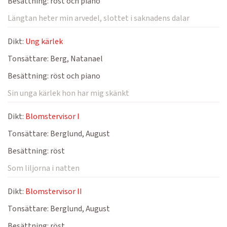
Besättning:
röst och piano
Längtan heter min arvedel, slottet i saknadens dalar
Dikt:
Ung kärlek
Tonsättare:
Berg, Natanael
Besättning:
röst och piano
Sin unga kärlek hon har mig skänkt
Dikt:
Blomstervisor I
Tonsättare:
Berglund, August
Besättning:
röst
Som liljorna i natten
Dikt:
Blomstervisor II
Tonsättare:
Berglund, August
Besättning:
röst