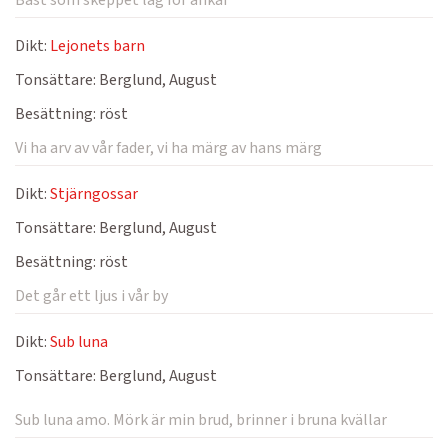
Bäst som skeppet låg för ankar
Dikt:
Lejonets barn
Tonsättare:
Berglund, August
Besättning:
röst
Vi ha arv av vår fader, vi ha märg av hans märg
Dikt:
Stjärngossar
Tonsättare:
Berglund, August
Besättning:
röst
Det går ett ljus i vår by
Dikt:
Sub luna
Tonsättare:
Berglund, August
Sub luna amo. Mörk är min brud, brinner i bruna kvällar