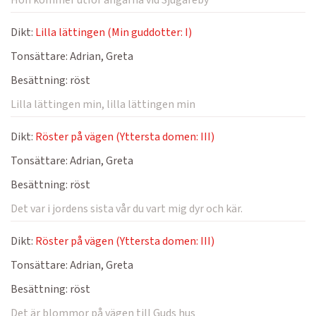
Hon kommer utför ängarna vid Sjugareby
Dikt:
Lilla lättingen (Min guddotter: I)
Tonsättare:
Adrian, Greta
Besättning:
röst
Lilla lättingen min, lilla lättingen min
Dikt:
Röster på vägen (Yttersta domen: III)
Tonsättare:
Adrian, Greta
Besättning:
röst
Det var i jordens sista vår du vart mig dyr och kär.
Dikt:
Röster på vägen (Yttersta domen: III)
Tonsättare:
Adrian, Greta
Besättning:
röst
Det är blommor på vägen till Guds hus