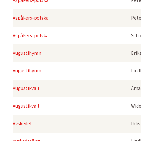
Aspåkers-polska
Pete
Aspåkers-polska
Pete
Aspåkers-polska
Schö
Augustihymn
Erik
Augustihymn
Lind
Augustikväll
Åmar
Augustikväll
Widé
Avskedet
Ihli