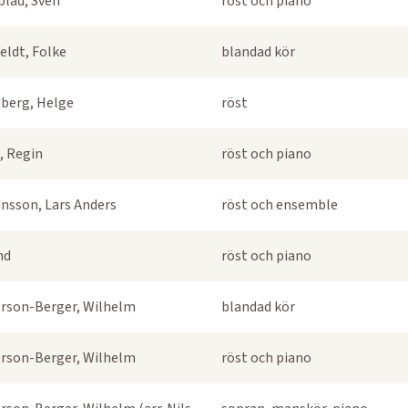
blad, Sven
röst och piano
eldt, Folke
blandad kör
berg, Helge
röst
, Regin
röst och piano
nsson, Lars Anders
röst och ensemble
nd
röst och piano
rson-Berger, Wilhelm
blandad kör
rson-Berger, Wilhelm
röst och piano