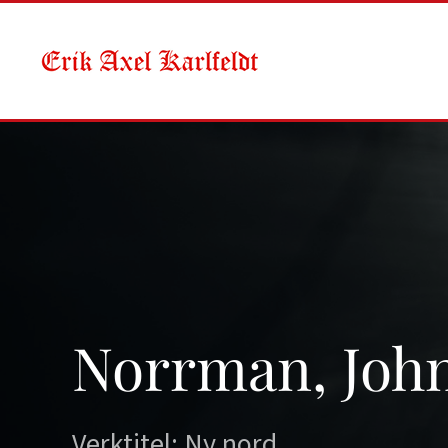
Skip to main content
Norrman, Joh
Verktitel: Ny nord