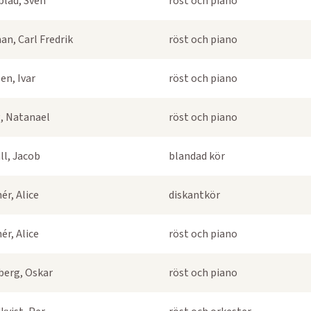
blad, Sven
röst och piano
an, Carl Fredrik
röst och piano
en, Ivar
röst och piano
, Natanael
röst och piano
ll, Jacob
blandad kör
ér, Alice
diskantkör
ér, Alice
röst och piano
berg, Oskar
röst och piano