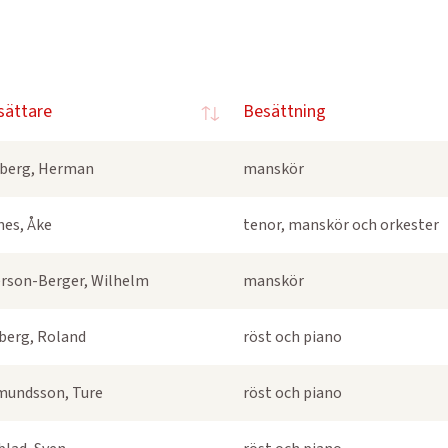
sättare
Besättning
berg, Herman
manskör
nes, Åke
tenor, manskör och orkester
rson-Berger, Wilhelm
manskör
berg, Roland
röst och piano
undsson, Ture
röst och piano