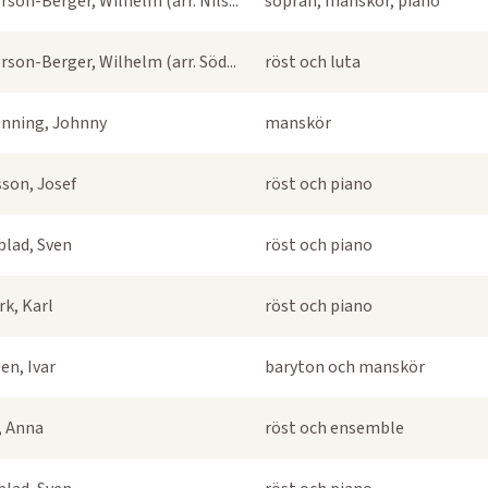
rson-Berger, Wilhelm (arr. Nils...
sopran, manskör, piano
rson-Berger, Wilhelm (arr. Söd...
röst och luta
nning, Johnny
manskör
sson, Josef
röst och piano
blad, Sven
röst och piano
k, Karl
röst och piano
en, Ivar
baryton och manskör
s, Anna
röst och ensemble