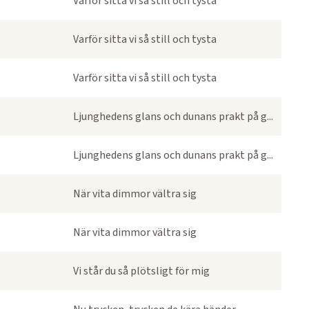
Varför sitta vi så still och tysta
Varför sitta vi så still och tysta
Varför sitta vi så still och tysta
Ljunghedens glans och dunans prakt på g...
Ljunghedens glans och dunans prakt på g...
När vita dimmor vältra sig
När vita dimmor vältra sig
Vi står du så plötsligt för mig