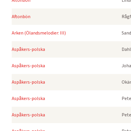
Aftonbön
Lind
Aftonbön
Rågf
Arken (Ölandsmelodier: III)
Sand
Aspåkers-polska
Dahl
Aspåkers-polska
Joha
Aspåkers-polska
Okä
Aspåkers-polska
Pete
Aspåkers-polska
Pete