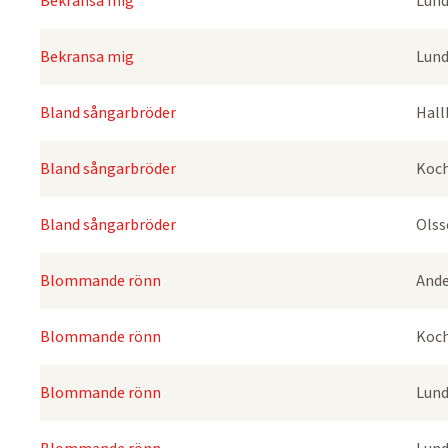
Bekransa mig
Lund
Bekransa mig
Lund
Bland sångarbröder
Hall
Bland sångarbröder
Koch
Bland sångarbröder
Olss
Blommande rönn
Ande
Blommande rönn
Koch
Blommande rönn
Lund