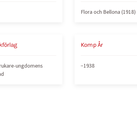
Flora och Bellona (1918)
kförlag
Komp År
rukare-ungdomens
−1938
nd