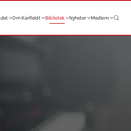
ndet
Om Karlfeldt
Bibliotek
Nyheter
Medlem