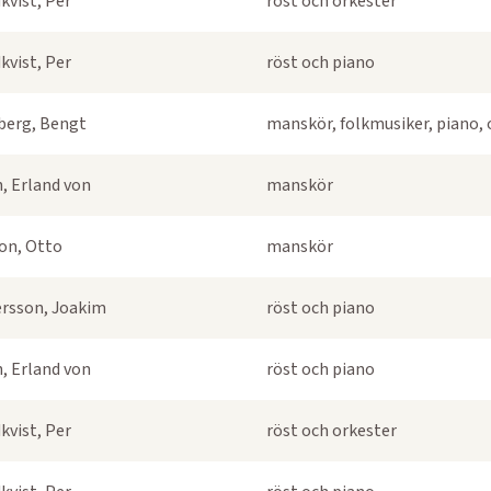
kvist, Per
röst och orkester
kvist, Per
röst och piano
berg, Bengt
manskör, folkmusiker, piano, 
, Erland von
manskör
on, Otto
manskör
rsson, Joakim
röst och piano
, Erland von
röst och piano
kvist, Per
röst och orkester