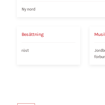
Ny nord
Besättning
Musi
röst
Jordb
förbu