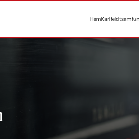
Hem
Karlfeldtsamfu
n