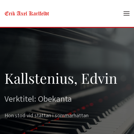
Skip to main content
Kallstenius, Edvin
Verktitel: Obekanta
Hon stod vid stättan i sommarhättan