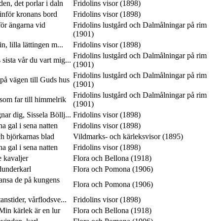
en, det porlar i daln
Fridolins visor (1898)
inför kronans bord
Fridolins visor (1898)
ör ängarna vid
Fridolins lustgård och Dalmålningar på rim
(1901)
n, lilla lättingen m...
Fridolins visor (1898)
Fridolins lustgård och Dalmålningar på rim
 sista vår du vart mig...
(1901)
Fridolins lustgård och Dalmålningar på rim
på vägen till Guds hus
(1901)
Fridolins lustgård och Dalmålningar på rim
som far till himmelrik
(1901)
ar dig, Sissela Böllj...
Fridolins visor (1898)
 gal i sena natten
Fridolins visor (1898)
ch björkarnas blad
Vildmarks- och kärleksvisor (1895)
 gal i sena natten
Fridolins visor (1898)
e kavaljer
Flora och Bellona (1918)
dunderkarl
Flora och Pomona (1906)
dansa de på kungens
Flora och Pomona (1906)
anstider, vårflodsve...
Fridolins visor (1898)
in kärlek är en lur
Flora och Bellona (1918)