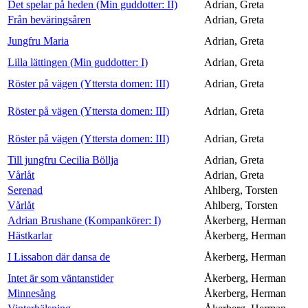
Det spelar på heden (Min guddotter: II)
Adrian, Greta
Från beväringsåren
Adrian, Greta
Jungfru Maria
Adrian, Greta
Lilla lättingen (Min guddotter: I)
Adrian, Greta
Röster på vägen (Yttersta domen: III)
Adrian, Greta
Röster på vägen (Yttersta domen: III)
Adrian, Greta
Röster på vägen (Yttersta domen: III)
Adrian, Greta
Till jungfru Cecilia Böllja
Adrian, Greta
Vårlåt
Adrian, Greta
Serenad
Ahlberg, Torsten
Vårlåt
Ahlberg, Torsten
Adrian Brushane (Kompankörer: I)
Åkerberg, Herman
Hästkarlar
Åkerberg, Herman
I Lissabon där dansa de
Åkerberg, Herman
Intet är som väntanstider
Åkerberg, Herman
Minnesång
Åkerberg, Herman