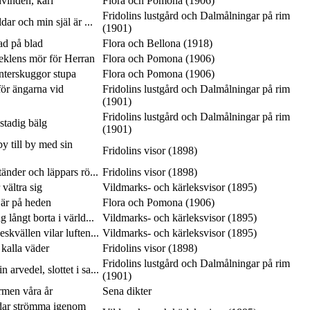
vinden, karl
Flora och Pomona (1906)
Fridolins lustgård och Dalmålningar på rim
ar och min själ är ...
(1901)
lad på blad
Flora och Bellona (1918)
seklens mör för Herran
Flora och Pomona (1906)
interskuggor stupa
Flora och Pomona (1906)
ör ängarna vid
Fridolins lustgård och Dalmålningar på rim
(1901)
Fridolins lustgård och Dalmålningar på rim
 stadig bälg
(1901)
y till by med sin
Fridolins visor (1898)
tänder och läppars rö...
Fridolins visor (1898)
vältra sig
Vildmarks- och kärleksvisor (1895)
 är på heden
Flora och Pomona (1906)
 långt borta i värld...
Vildmarks- och kärleksvisor (1895)
skvällen vilar luften...
Vildmarks- och kärleksvisor (1895)
 kalla väder
Fridolins visor (1898)
Fridolins lustgård och Dalmålningar på rim
 arvedel, slottet i sa...
(1901)
rmen våra år
Sena dikter
dar strömma igenom