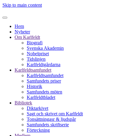
Skip to main content
Hem
Nyheter
Om Karlfeldt
Biografi
Svenska Akademin
Nobelpriset
Tidslinjen
Karlfeldtgårdarna
Karlfeldtsamfundet
Karlfeldtsamfundet
Samfundets priser
Historik
Samfundets möten
Karlfeldtbladet
Bibliotek
Diktarkivet
Sagt och skrivet om Karlfeldt
Tonsättningasr & ljudspår
Samfundets skriftserie
Förteckning
Medlem