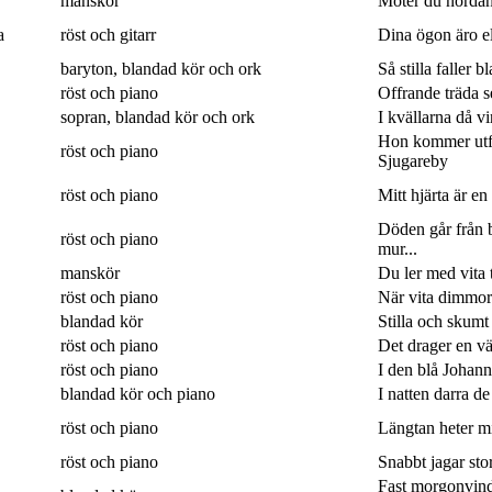
manskör
Möter du nordan
a
röst och gitarr
Dina ögon äro eld
baryton, blandad kör och ork
Så stilla faller b
röst och piano
Offrande träda 
sopran, blandad kör och ork
I kvällarna då v
Hon kommer utf
röst och piano
Sjugareby
röst och piano
Mitt hjärta är en
Döden går från b
röst och piano
mur...
manskör
Du ler med vita 
röst och piano
När vita dimmor 
blandad kör
Stilla och skumt
röst och piano
Det drager en väg
röst och piano
I den blå Johanne
blandad kör och piano
I natten darra de
röst och piano
Längtan heter min
röst och piano
Snabbt jagar sto
Fast morgonvin