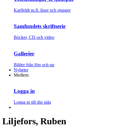
Karlfeldt m.fl. läser och sjunger
Samfundets skriftserie
Böcker, CD och video
Gallerier
Bilder från förr och nu
Nyheter
Medlem
Logga in
Logga in till din sida
Liljefors, Ruben