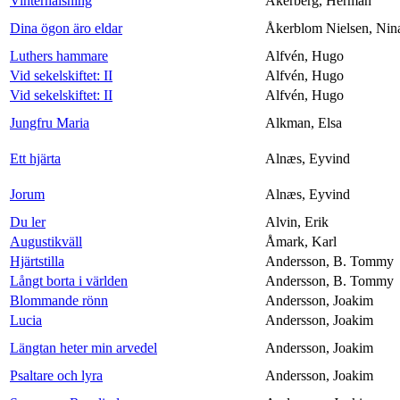
Vinterhälsning
Åkerberg, Herman
Dina ögon äro eldar
Åkerblom Nielsen, Nin
Luthers hammare
Alfvén, Hugo
Vid sekelskiftet: II
Alfvén, Hugo
Vid sekelskiftet: II
Alfvén, Hugo
Jungfru Maria
Alkman, Elsa
Ett hjärta
Alnæs, Eyvind
Jorum
Alnæs, Eyvind
Du ler
Alvin, Erik
Augustikväll
Åmark, Karl
Hjärtstilla
Andersson, B. Tommy
Långt borta i världen
Andersson, B. Tommy
Blommande rönn
Andersson, Joakim
Lucia
Andersson, Joakim
Längtan heter min arvedel
Andersson, Joakim
Psaltare och lyra
Andersson, Joakim