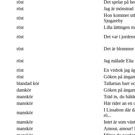
röst
Det spelar på hed
röst
Jag är mönstrad 
Hon kommer utf
röst
Sjugareby
röst
Lilla lättingen mi
röst
Det var i jordens
röst
Det är blommor 
röst
Jag målade Elia 
röst
En visbok jag ägn
röst
Göken på ängarna
blandad kör
Tallarnas barr o
damkör
Göken på ängarna
manskör
Träd in, du båld
manskör
Här rider an en 
I Lissabon där 
manskör
rö...
manskör
Intet är som vänt
manskör
Amour, amour! M