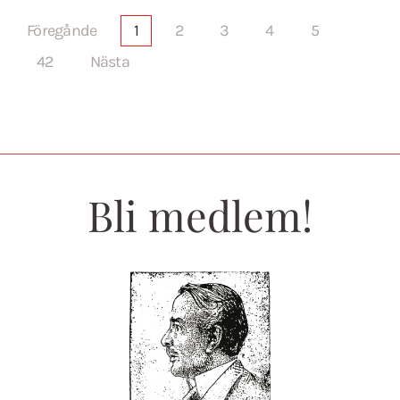
Föregånde
1
2
3
4
5
42
Nästa
Bli medlem!