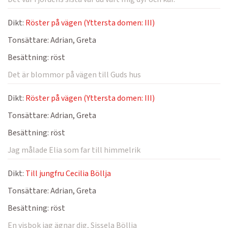
Dikt:
Röster på vägen (Yttersta domen: III)
Tonsättare:
Adrian, Greta
Besättning:
röst
Det är blommor på vägen till Guds hus
Dikt:
Röster på vägen (Yttersta domen: III)
Tonsättare:
Adrian, Greta
Besättning:
röst
Jag målade Elia som far till himmelrik
Dikt:
Till jungfru Cecilia Böllja
Tonsättare:
Adrian, Greta
Besättning:
röst
En visbok jag ägnar dig, Sissela Böllja