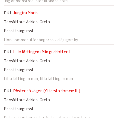
Jag är mönstrad inför kronans bord
Dikt:
Jungfru Maria
Tonsättare:
Adrian, Greta
Besättning:
röst
Hon kommer utför ängarna vid Sjugareby
Dikt:
Lilla lättingen (Min guddotter: I)
Tonsättare:
Adrian, Greta
Besättning:
röst
Lilla lättingen min, lilla lättingen min
Dikt:
Röster på vägen (Yttersta domen: III)
Tonsättare:
Adrian, Greta
Besättning:
röst
Det var i jordens sista vår du vart mig dyr och kär.