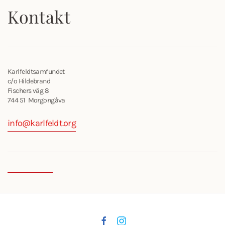
Kontakt
Karlfeldtsamfundet
c/o Hildebrand
Fischers väg 8
744 51 Morgongåva
info@karlfeldt.org