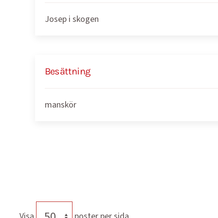
Josep i skogen
Besättning
manskör
Visa
poster per sida