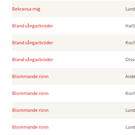
Bekransa mig
Lund
Bland sångarbröder
Hall
Bland sångarbröder
Koch
Bland sångarbröder
Olss
Blommande rönn
Ande
Blommande rönn
Koch
Blommande rönn
Lund
Blommande rönn
Lund