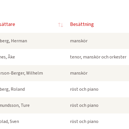
sättare
Besättning
berg, Herman
manskör
nes, Åke
tenor, manskör och orkester
rson-Berger, Wilhelm
manskör
berg, Roland
röst och piano
undsson, Ture
röst och piano
blad, Sven
röst och piano