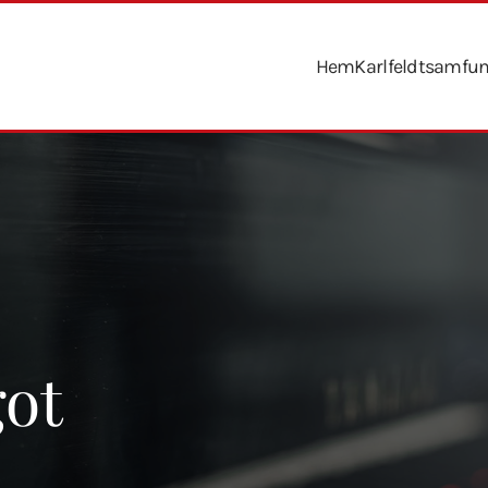
Hem
Karlfeldtsamfu
got