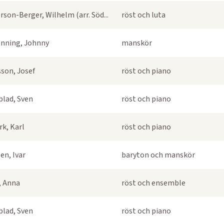
rson-Berger, Wilhelm (arr. Söd...
röst och luta
nning, Johnny
manskör
sson, Josef
röst och piano
blad, Sven
röst och piano
k, Karl
röst och piano
en, Ivar
baryton och manskör
s, Anna
röst och ensemble
blad, Sven
röst och piano