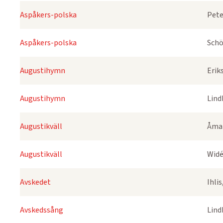
Aspåkers-polska
Pete
Aspåkers-polska
Schö
Augustihymn
Erik
Augustihymn
Lind
Augustikväll
Åmar
Augustikväll
Widé
Avskedet
Ihli
Avskedssång
Lind