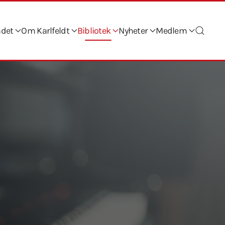
ndet
Om Karlfeldt
Bibliotek
Nyheter
Medlem