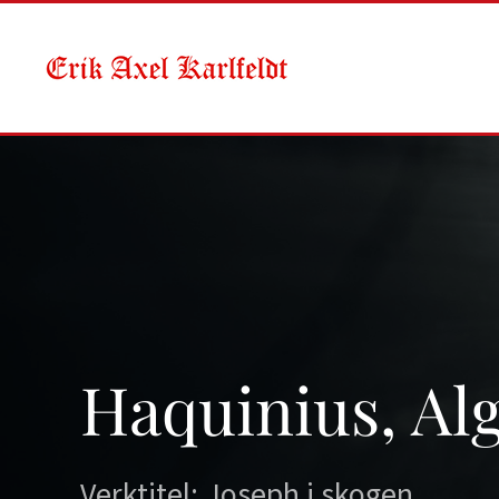
Skip to main content
Haquinius, Al
Verktitel: Joseph i skogen