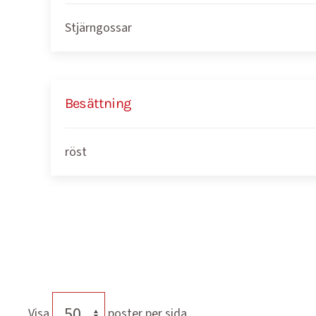
Stjärngossar
Besättning
röst
Visa
poster per sida