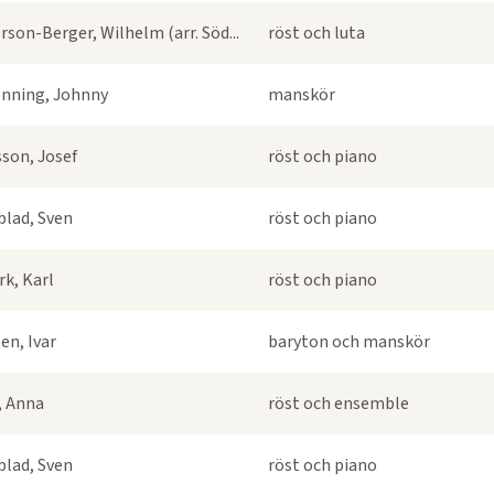
rson-Berger, Wilhelm (arr. Söd...
röst och luta
nning, Johnny
manskör
sson, Josef
röst och piano
blad, Sven
röst och piano
k, Karl
röst och piano
en, Ivar
baryton och manskör
s, Anna
röst och ensemble
blad, Sven
röst och piano