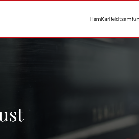
Hem
Karlfeldtsamfu
ust