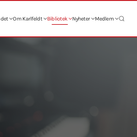
ndet
Om Karlfeldt
Bibliotek
Nyheter
Medlem