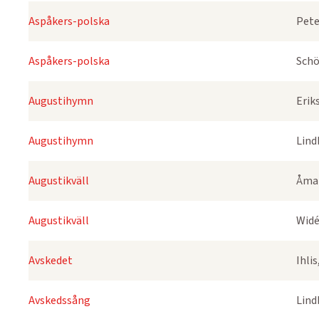
Aspåkers-polska
Pete
Aspåkers-polska
Schö
Augustihymn
Erik
Augustihymn
Lind
Augustikväll
Åmar
Augustikväll
Widé
Avskedet
Ihli
Avskedssång
Lind