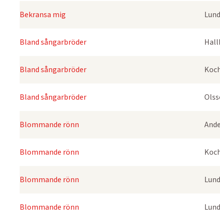
Bekransa mig
Lund
Bland sångarbröder
Hall
Bland sångarbröder
Koch
Bland sångarbröder
Olss
Blommande rönn
Ande
Blommande rönn
Koch
Blommande rönn
Lund
Blommande rönn
Lund