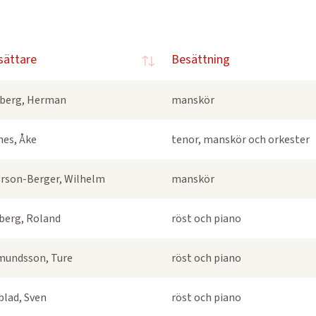
sättare
Besättning
berg, Herman
manskör
nes, Åke
tenor, manskör och orkester
rson-Berger, Wilhelm
manskör
berg, Roland
röst och piano
undsson, Ture
röst och piano
blad, Sven
röst och piano