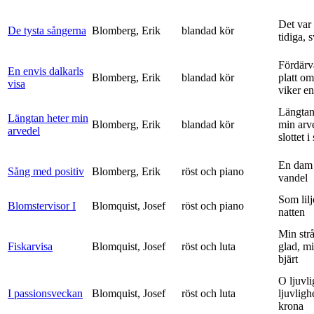
Det var
De tysta sångerna
Blomberg, Erik
blandad kör
tidiga, 
Fördärv
En envis dalkarls
Blomberg, Erik
blandad kör
platt om
visa
viker en 
Längtan
Längtan heter min
Blomberg, Erik
blandad kör
min arv
arvedel
slottet i 
En dam 
Sång med positiv
Blomberg, Erik
röst och piano
vandel
Som lilj
Blomstervisor I
Blomquist, Josef
röst och piano
natten
Min strå
Fiskarvisa
Blomquist, Josef
röst och luta
glad, mi
bjärt
O ljuvli
I passionsveckan
Blomquist, Josef
röst och luta
ljuvligh
krona