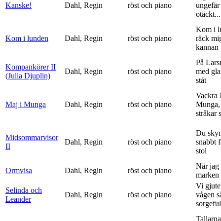
Kanske!
Dahl, Regin
röst och piano
ungefär 
otäckt...
Kom i l
Kom i lunden
Dahl, Regin
röst och piano
räck mi
kannan
På Lars
Kompankörer II
Dahl, Regin
röst och piano
med gla
(Julia Djuplin)
ståt
Vackra 
Maj i Munga
Dahl, Regin
röst och piano
Munga, 
stråkar s
Du sky
Midsommarvisor
Dahl, Regin
röst och piano
snabbt 
II
stol
När jag 
Ormvisa
Dahl, Regin
röst och piano
marken 
Vi gjute
Selinda och
Dahl, Regin
röst och piano
vågen s
Leander
sorgeful
Tallarna