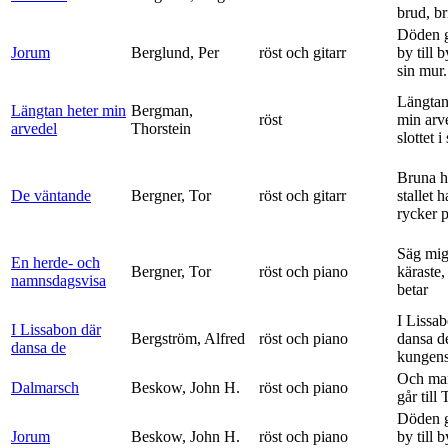
brud, br
Döden g
Jorum
Berglund, Per
röst och gitarr
by till 
sin mur.
Längtan
Längtan heter min
Bergman,
röst
min arv
arvedel
Thorstein
slottet i 
Bruna h
De väntande
Bergner, Tor
röst och gitarr
stallet 
rycker p
Säg mig
En herde- och
Bergner, Tor
röst och piano
käraste,
namnsdagsvisa
betar
I Lissa
I Lissabon där
Bergström, Alfred
röst och piano
dansa d
dansa de
kungens 
Och ma
Dalmarsch
Beskow, John H.
röst och piano
går till
Döden g
Jorum
Beskow, John H.
röst och piano
by till 