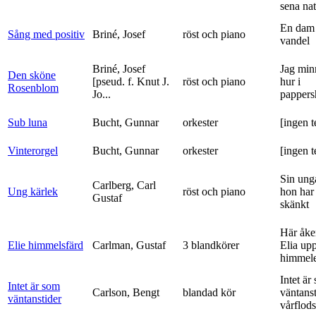
sena nat
En dam 
Sång med positiv
Briné, Josef
röst och piano
vandel
Briné, Josef
Jag min
Den sköne
[pseud. f. Knut J.
röst och piano
hur i
Rosenblom
Jo...
pappers
Sub luna
Bucht, Gunnar
orkester
[ingen t
Vinterorgel
Bucht, Gunnar
orkester
[ingen t
Sin ung
Carlberg, Carl
Ung kärlek
röst och piano
hon har
Gustaf
skänkt
Här åke
Elie himmelsfärd
Carlman, Gustaf
3 blandkörer
Elia upp 
himmele
Intet är
Intet är som
Carlson, Bengt
blandad kör
väntanst
väntanstider
vårflods