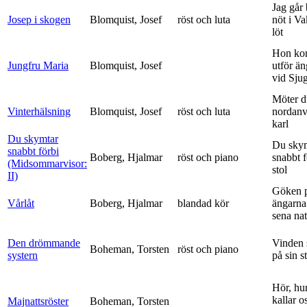
Jag går
Josep i skogen
Blomquist, Josef
röst och luta
nöt i V
löt
Hon ko
Jungfru Maria
Blomquist, Josef
utför ä
vid Sju
Möter d
Vinterhälsning
Blomquist, Josef
röst och luta
nordanv
karl
Du skymtar
Du sky
snabbt förbi
Boberg, Hjalmar
röst och piano
snabbt 
(Midsommarvisor:
stol
II)
Göken 
Vårlåt
Boberg, Hjalmar
blandad kör
ängarna 
sena nat
Den drömmande
Vinden 
Boheman, Torsten
röst och piano
systern
på sin s
Hör, hu
kallar o
Majnattsröster
Boheman, Torsten