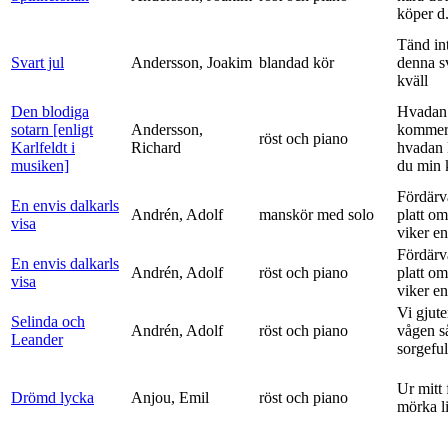
köper d.
Tänd int
Svart jul
Andersson, Joakim
blandad kör
denna s
kväll
Den blodiga
Hvadan
sotarn [enligt
Andersson,
kommer
röst och piano
Karlfeldt i
Richard
hvadan
musiken]
du min k
Fördärv
En envis dalkarls
Andrén, Adolf
manskör med solo
platt om
visa
viker en 
Fördärv
En envis dalkarls
Andrén, Adolf
röst och piano
platt om
visa
viker en 
Vi gjute
Selinda och
Andrén, Adolf
röst och piano
vågen s
Leander
sorgeful
Ur mitt 
Drömd lycka
Anjou, Emil
röst och piano
mörka l