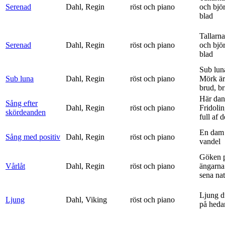
Serenad
Dahl, Regin
röst och piano
och bjö
blad
Tallarna
Serenad
Dahl, Regin
röst och piano
och bjö
blad
Sub lun
Sub luna
Dahl, Regin
röst och piano
Mörk är
brud, br
Här dan
Sång efter
Dahl, Regin
röst och piano
Fridolin
skördeanden
full af d
En dam 
Sång med positiv
Dahl, Regin
röst och piano
vandel
Göken 
Vårlåt
Dahl, Regin
röst och piano
ängarna 
sena nat
Ljung d
Ljung
Dahl, Viking
röst och piano
på heda