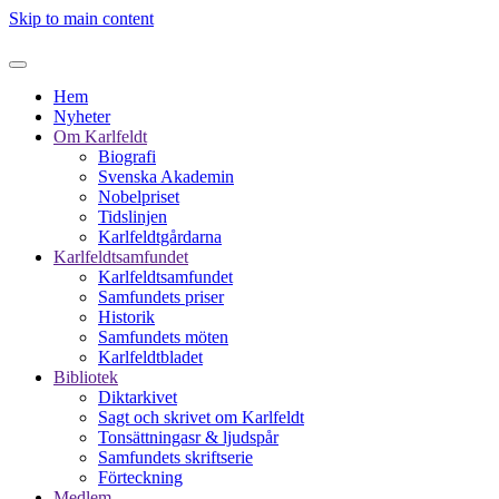
Skip to main content
Hem
Nyheter
Om Karlfeldt
Biografi
Svenska Akademin
Nobelpriset
Tidslinjen
Karlfeldtgårdarna
Karlfeldtsamfundet
Karlfeldtsamfundet
Samfundets priser
Historik
Samfundets möten
Karlfeldtbladet
Bibliotek
Diktarkivet
Sagt och skrivet om Karlfeldt
Tonsättningasr & ljudspår
Samfundets skriftserie
Förteckning
Medlem