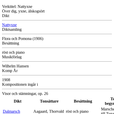
Verktitel: Nattyxne
Över dig, yxne, älskogsört
Dikt
Nattyxne
Diktsamling
Flora och Pomona (1906)
Besättning
röst och piano
Musikförlag
Wilhelm Hansen
Komp År
1908
Kompositionen ingår i
Visor och stämningar, op. 26
T
Dikt
Tonsättare
Besättning
begy
Marsche
Dalmarsch
Aagaard, Thorvald
röst och piano
till Tun