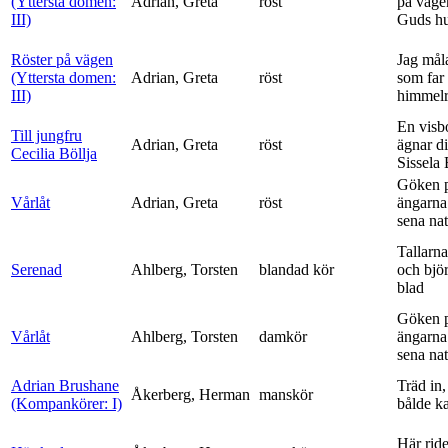
(Yttersta domen:
Adrian, Greta
röst
på vägen
III)
Guds h
Röster på vägen
Jag mål
(Yttersta domen:
Adrian, Greta
röst
som far t
III)
himmelr
En visb
Till jungfru
Adrian, Greta
röst
ägnar di
Cecilia Böllja
Sissela B
Göken 
Vårlåt
Adrian, Greta
röst
ängarna 
sena nat
Tallarna
Serenad
Ahlberg, Torsten
blandad kör
och bjö
blad
Göken 
Vårlåt
Ahlberg, Torsten
damkör
ängarna 
sena nat
Adrian Brushane
Träd in,
Åkerberg, Herman
manskör
(Kompankörer: I)
bålde ka
Här ride