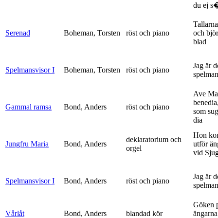
du ej s�
Tallarna
Serenad
Boheman, Torsten
röst och piano
och bjö
blad
Jag är 
Spelmansvisor I
Boheman, Torsten
röst och piano
spelma
Ave Mar
benedia
Gammal ramsa
Bond, Anders
röst och piano
som sug
dia
Hon ko
deklaratorium och
Jungfru Maria
Bond, Anders
utför ä
orgel
vid Sju
Jag är 
Spelmansvisor I
Bond, Anders
röst och piano
spelma
Göken 
Vårlåt
Bond, Anders
blandad kör
ängarna 