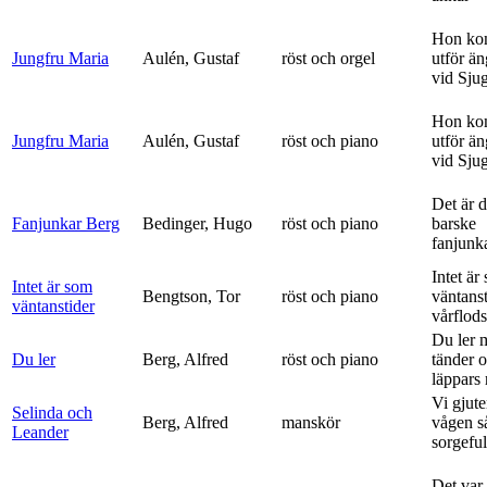
Hon ko
Jungfru Maria
Aulén, Gustaf
röst och orgel
utför ä
vid Sju
Hon ko
Jungfru Maria
Aulén, Gustaf
röst och piano
utför ä
vid Sju
Det är 
Fanjunkar Berg
Bedinger, Hugo
röst och piano
barske
fanjunk
Intet är
Intet är som
Bengtson, Tor
röst och piano
väntanst
väntanstider
vårflods
Du ler 
Du ler
Berg, Alfred
röst och piano
tänder 
läppars 
Vi gjute
Selinda och
Berg, Alfred
manskör
vågen s
Leander
sorgeful
Det var