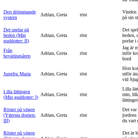
Den drömmande
Vinden 
Adrian, Greta
röst
systern
på sin s
Det spelar på
Det spe
heden (Min
Adrian, Greta
röst
heden, 
guddotter: II)
porlar i
Jag är 
Från
Adrian, Greta
röst
inför k
beväringsåren
bord
Hon ko
Jungfru Maria
Adrian, Greta
röst
utför ä
vid Sju
Lilla lä
Lilla lättingen
Adrian, Greta
röst
min, lill
(Min guddotter: I)
lättinge
Röster på vägen
Det var 
(Yttersta domen:
Adrian, Greta
röst
jordens 
III)
du vart 
Röster på vägen
Det är 