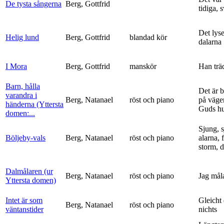
De tysta sångerna
Berg, Gottfrid
tidiga, 
Det lyse
Helig lund
Berg, Gottfrid
blandad kör
dalarna
I Mora
Berg, Gottfrid
manskör
Han trä
Barn, hålla
Det är 
varandra i
Berg, Natanael
röst och piano
på vägen
händerna (Yttersta
Guds h
domen:...
Sjung, s
Böljeby-vals
Berg, Natanael
röst och piano
alarna, 
storm, d
Dalmålaren (ur
Berg, Natanael
röst och piano
Jag mål
Yttersta domen)
Intet är som
Gleicht
Berg, Natanael
röst och piano
väntanstider
nichts