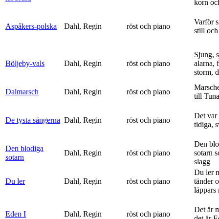
korn och
Varför si
Aspåkers-polska
Dahl, Regin
röst och piano
still och
Sjung, s
Böljeby-vals
Dahl, Regin
röst och piano
alarna, 
storm, d
Marsche
Dalmarsch
Dahl, Regin
röst och piano
till Tun
Det var
De tysta sångerna
Dahl, Regin
röst och piano
tidiga, 
Den blo
Den blodiga
Dahl, Regin
röst och piano
sotarn 
sotarn
slagg
Du ler 
Du ler
Dahl, Regin
röst och piano
tänder 
läppars 
Det är 
Eden I
Dahl, Regin
röst och piano
det är 