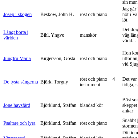
sin mur.
Jag går
Josep i skogen
Beskow, John H.
röst och piano
nöt i V
löt
Det dra
Långt borta i
Bihl, Yngve
manskör
väg lång
världen
värld...
Hon ko
Jungfru Maria
Birgersson, Gösta
röst och piano
utför ä
vid Sju
röst och piano + 4
Det var
De tysta sångerna
Björk, Torgny
instrument
tidiga, 
Bäst so
Jone havsfärd
Björklund, Staffan
blandad kör
skeppet 
ankar
Snabbt 
Psaltare och lyra
Björklund, Staffan
röst och piano
stormen
Ditt tem