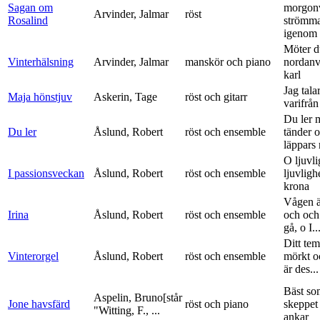
Sagan om
morgon
Arvinder, Jalmar
röst
Rosalind
strömma
igenom 
Möter d
Vinterhälsning
Arvinder, Jalmar
manskör och piano
nordanv
karl
Jag tala
Maja hönstjuv
Askerin, Tage
röst och gitarr
varifrå
Du ler 
Du ler
Åslund, Robert
röst och ensemble
tänder 
läppars 
O ljuvli
I passionsveckan
Åslund, Robert
röst och ensemble
ljuvligh
krona
Vågen ä
Irina
Åslund, Robert
röst och ensemble
och och
gå, o I..
Ditt tem
Vinterorgel
Åslund, Robert
röst och ensemble
mörkt o
är des...
Bäst so
Aspelin, Bruno[står
Jone havsfärd
röst och piano
skeppet 
"Witting, F., ...
ankar