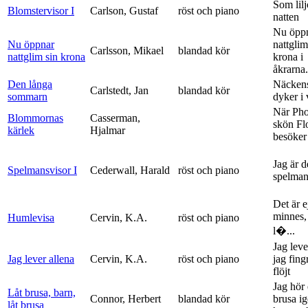
Som lilj
Blomstervisor I
Carlson, Gustaf
röst och piano
natten
Nu öpp
Nu öppnar
nattglim
Carlsson, Mikael
blandad kör
nattglim sin krona
krona i
åkrarna.
Den långa
Näckens
Carlstedt, Jan
blandad kör
sommarn
dyker i
När Ph
Blommornas
Casserman,
skön Fl
kärlek
Hjalmar
besöker
Jag är 
Spelmansvisor I
Cederwall, Harald
röst och piano
spelma
Det är ej
minnes,
Humlevisa
Cervin, K.A.
röst och piano
l�...
Jag leve
Jag lever allena
Cervin, K.A.
röst och piano
jag fing
flöjt
Jag hör 
Låt brusa, barn,
Connor, Herbert
blandad kör
brusa i
låt brusa