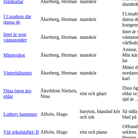
Hästkarlar
Åkerberg, Herman
manskör
dunderk
I Lissa
I Lissabon där
Åkerberg, Herman
manskör
dansa d
dansa de
kungens 
Intet är
Intet är som
Åkerberg, Herman
manskör
väntanst
väntanstider
vårflods
Amour,
Minnesång
Åkerberg, Herman
manskör
Min kär
lur
Möter d
Vinterhälsning
Åkerberg, Herman
manskör
nordanv
karl
Dina ög
Dina ögon äro
Åkerblom Nielsen,
röst och gitarr
eldar o
eldar
Nina
själ är ..
baryton, blandad kör
Så stilla
Luthers hammare
Alfvén, Hugo
och ork
blad på
Offrand
Vid sekelskiftet: II
Alfvén, Hugo
röst och piano
seklens
Herran