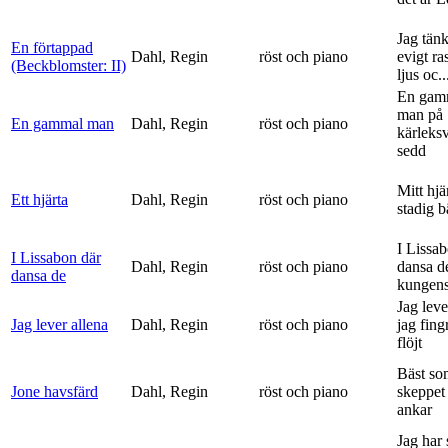
Jag tän
En förtappad
Dahl, Regin
röst och piano
evigt ra
(Beckblomster: II)
ljus oc..
En gam
man på
En gammal man
Dahl, Regin
röst och piano
kärleks
sedd
Mitt hjä
Ett hjärta
Dahl, Regin
röst och piano
stadig b
I Lissa
I Lissabon där
Dahl, Regin
röst och piano
dansa d
dansa de
kungens 
Jag leve
Jag lever allena
Dahl, Regin
röst och piano
jag fing
flöjt
Bäst so
Jone havsfärd
Dahl, Regin
röst och piano
skeppet 
ankar
Jag har s