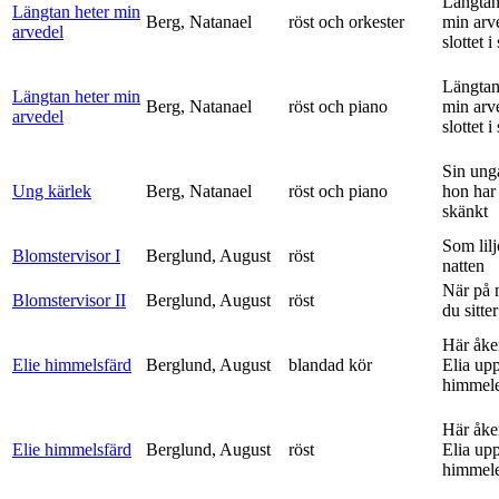
Längtan
Längtan heter min
Berg, Natanael
röst och orkester
min arv
arvedel
slottet i 
Längtan
Längtan heter min
Berg, Natanael
röst och piano
min arv
arvedel
slottet i 
Sin ung
Ung kärlek
Berg, Natanael
röst och piano
hon har
skänkt
Som lilj
Blomstervisor I
Berglund, August
röst
natten
När på 
Blomstervisor II
Berglund, August
röst
du sitter
Här åke
Elie himmelsfärd
Berglund, August
blandad kör
Elia upp 
himmele
Här åke
Elie himmelsfärd
Berglund, August
röst
Elia upp 
himmele