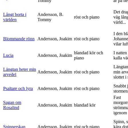
Tommy
är på h
Det dra
Långt borta i
Andersson, B.
röst och piano
väg lång
världen
Tommy
värld...
I den bl
Blommande rönn
Andersson, Joakim
röst och piano
Johanne
vilar luf
blandad kör och
I natten
Lucia
Andersson, Joakim
piano
kalla vä
Längtan
Längtan heter min
Andersson, Joakim
röst och piano
min arv
arvedel
slottet i 
Snabbt 
Psaltare och lyra
Andersson, Joakim
röst och piano
stormen
Fast
Sagan om
morgon
Andersson, Joakim
blandad kör
Rosalind
strömm
igenom 
Spinn, 
Spinnerskan
Andersson, Joakim
röst och piano
kära dot