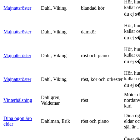
Hör, hu
kallar o
Majnattsröster
Dahl, Viking
blandad kör
du ej s�
Hör, hu
kallar o
Majnattsröster
Dahl, Viking
damkör
du ej s�
Hör, hu
kallar o
Majnattsröster
Dahl, Viking
röst och piano
du ej s�
Hör, hu
kallar o
Majnattsröster
Dahl, Viking
röst, kör och orkester
du ej s�
Möter d
Dahlgren,
Vinterhälsning
röst
nordanv
Valdemar
karl
Dina ög
Dina ögon äro
Dahlman, Erik
röst och piano
eldar o
eldar
själ är ..
Över di