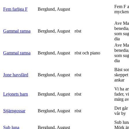
Fem F 
Fem farliga F
Berglund, August
mycken 
Ave Mar
benedia
Gammal ramsa
Berglund, August
röst
som sug
dia
Ave Mar
benedia
Gammal ramsa
Berglund, August
röst och piano
som sug
dia
Bäst so
Jone havsfärd
Berglund, August
röst
skeppet 
ankar
Vi ha ar
Lejonets barn
Berglund, August
röst
fader, v
märg av 
Det går e
Stjärngossar
Berglund, August
röst
vår by
Sub lun
Sub luna
Berglund, August
Mörk är