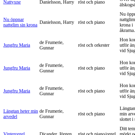
Nattyxne
Danielsson, Harry
röst och piano
älskogs
Nu öpp
Nu öppnar
nattglim
Danielsson, Harry
röst och piano
nattglim sin krona
krona i
åkrarna.
Hon ko
de Frumerie,
Jungfru Maria
röst och orkester
utför ä
Gunnar
vid Sju
Hon ko
de Frumerie,
Jungfru Maria
röst och piano
utför ä
Gunnar
vid Sju
Hon ko
de Frumerie,
Jungfru Maria
röst och piano
utför ä
Gunnar
vid Sju
Längtan
Längtan heter min
de Frumerie,
röst och piano
min arv
arvedel
Gunnar
slottet i 
Ditt tem
Vinterorgel
Dicander, Jörgen
röst och piano/orgel
mörkt o