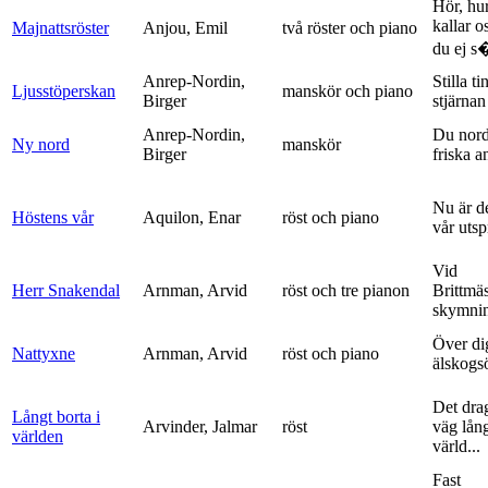
Hör, hu
kallar o
Majnattsröster
Anjou, Emil
två röster och piano
du ej s�
Anrep-Nordin,
Stilla ti
Ljusstöperskan
manskör och piano
Birger
stjärnan
Anrep-Nordin,
Du nor
Ny nord
manskör
Birger
friska a
Nu är de
Höstens vår
Aquilon, Enar
röst och piano
vår uts
Vid
Herr Snakendal
Arnman, Arvid
röst och tre pianon
Brittmäs
skymnin
Över di
Nattyxne
Arnman, Arvid
röst och piano
älskogs
Det dra
Långt borta i
Arvinder, Jalmar
röst
väg lång
världen
värld...
Fast