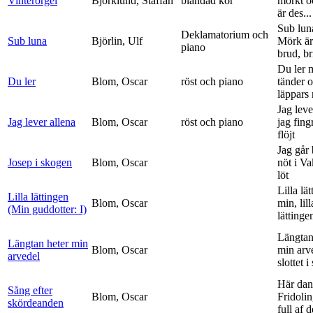
Vinterorgel
Björklund, Staffan
blandad kör
mörkt o
är des...
Sub lun
Deklamatorium och
Sub luna
Björlin, Ulf
Mörk är
piano
brud, br
Du ler 
Du ler
Blom, Oscar
röst och piano
tänder 
läppars 
Jag leve
Jag lever allena
Blom, Oscar
röst och piano
jag fing
flöjt
Jag går
Josep i skogen
Blom, Oscar
nöt i V
löt
Lilla lä
Lilla lättingen
Blom, Oscar
min, lill
(Min guddotter: I)
lättinge
Längtan
Längtan heter min
Blom, Oscar
min arv
arvedel
slottet i 
Här dan
Sång efter
Blom, Oscar
Fridolin
skördeanden
full af d