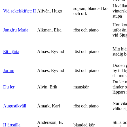
I kvälla
sopran, blandad kör
Vid sekelskiftet: II
Alfvén, Hugo
vinters
och ork
stupa
Hon ko
Jungfru Maria
Alkman, Elsa
röst och piano
utför ä
vid Sju
Mitt hjä
Ett hjärta
Alnæs, Eyvind
röst och piano
stadig b
Döden g
Jorum
Alnæs, Eyvind
röst och piano
by till 
sin mur.
Du ler 
Du ler
Alvin, Erik
manskör
tänder 
läppars 
När vit
Augustikväll
Åmark, Karl
röst och piano
vältra s
Andersson, B.
Stilla o
Hjärtstilla
blandad kör