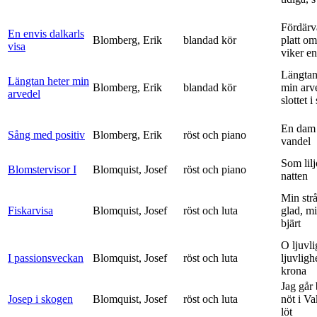
Fördärv
En envis dalkarls
Blomberg, Erik
blandad kör
platt om
visa
viker en 
Längtan
Längtan heter min
Blomberg, Erik
blandad kör
min arv
arvedel
slottet i 
En dam 
Sång med positiv
Blomberg, Erik
röst och piano
vandel
Som lilj
Blomstervisor I
Blomquist, Josef
röst och piano
natten
Min strå
Fiskarvisa
Blomquist, Josef
röst och luta
glad, mi
bjärt
O ljuvli
I passionsveckan
Blomquist, Josef
röst och luta
ljuvligh
krona
Jag går
Josep i skogen
Blomquist, Josef
röst och luta
nöt i V
löt