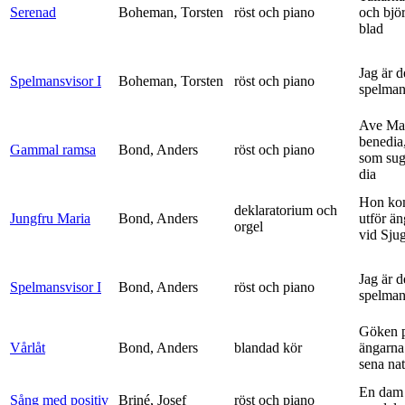
Serenad
Boheman, Torsten
röst och piano
och bjö
blad
Jag är 
Spelmansvisor I
Boheman, Torsten
röst och piano
spelma
Ave Mar
benedia
Gammal ramsa
Bond, Anders
röst och piano
som sug
dia
Hon ko
deklaratorium och
Jungfru Maria
Bond, Anders
utför ä
orgel
vid Sju
Jag är 
Spelmansvisor I
Bond, Anders
röst och piano
spelma
Göken 
Vårlåt
Bond, Anders
blandad kör
ängarna 
sena nat
En dam 
Sång med positiv
Briné, Josef
röst och piano