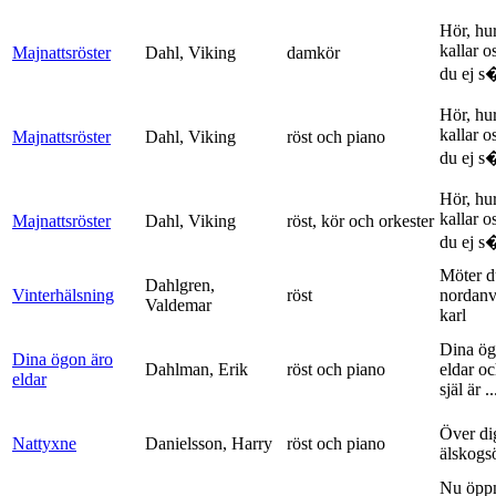
Hör, hu
kallar o
Majnattsröster
Dahl, Viking
damkör
du ej s�
Hör, hu
kallar o
Majnattsröster
Dahl, Viking
röst och piano
du ej s�
Hör, hu
kallar o
Majnattsröster
Dahl, Viking
röst, kör och orkester
du ej s�
Möter d
Dahlgren,
Vinterhälsning
röst
nordanv
Valdemar
karl
Dina ög
Dina ögon äro
Dahlman, Erik
röst och piano
eldar o
eldar
själ är ..
Över di
Nattyxne
Danielsson, Harry
röst och piano
älskogs
Nu öpp