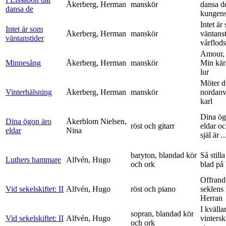
Åkerberg, Herman
manskör
dansa d
dansa de
kungens 
Intet är
Intet är som
Åkerberg, Herman
manskör
väntanst
väntanstider
vårflods
Amour,
Minnesång
Åkerberg, Herman
manskör
Min kär
lur
Möter d
Vinterhälsning
Åkerberg, Herman
manskör
nordanv
karl
Dina ög
Dina ögon äro
Åkerblom Nielsen,
röst och gitarr
eldar o
eldar
Nina
själ är ..
baryton, blandad kör
Så stilla
Luthers hammare
Alfvén, Hugo
och ork
blad på
Offrand
Vid sekelskiftet: II
Alfvén, Hugo
röst och piano
seklens
Herran
I kvälla
sopran, blandad kör
Vid sekelskiftet: II
Alfvén, Hugo
vinters
och ork