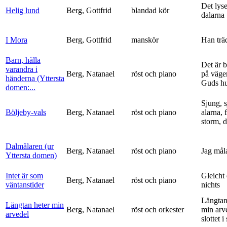
Det lyse
Helig lund
Berg, Gottfrid
blandad kör
dalarna
I Mora
Berg, Gottfrid
manskör
Han trä
Barn, hålla
Det är 
varandra i
Berg, Natanael
röst och piano
på vägen
händerna (Yttersta
Guds h
domen:...
Sjung, s
Böljeby-vals
Berg, Natanael
röst och piano
alarna, 
storm, d
Dalmålaren (ur
Berg, Natanael
röst och piano
Jag mål
Yttersta domen)
Intet är som
Gleicht
Berg, Natanael
röst och piano
väntanstider
nichts
Längtan
Längtan heter min
Berg, Natanael
röst och orkester
min arv
arvedel
slottet i 