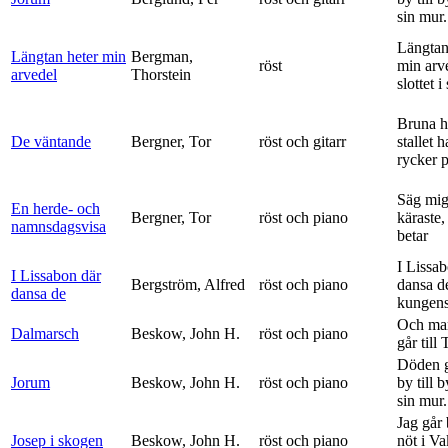
sin mur.
Längtan
Längtan heter min
Bergman,
röst
min arv
arvedel
Thorstein
slottet i 
Bruna h
De väntande
Bergner, Tor
röst och gitarr
stallet 
rycker p
Säg mig
En herde- och
Bergner, Tor
röst och piano
käraste,
namnsdagsvisa
betar
I Lissa
I Lissabon där
Bergström, Alfred
röst och piano
dansa d
dansa de
kungens 
Och ma
Dalmarsch
Beskow, John H.
röst och piano
går till
Döden g
Jorum
Beskow, John H.
röst och piano
by till 
sin mur.
Jag går
Josep i skogen
Beskow, John H.
röst och piano
nöt i V