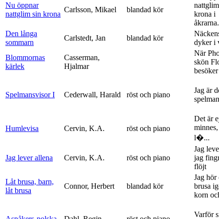
Nu öppnar
nattglim
Carlsson, Mikael
blandad kör
nattglim sin krona
krona i
åkrarna.
Den långa
Näckens
Carlstedt, Jan
blandad kör
sommarn
dyker i
När Ph
Blommornas
Casserman,
skön Fl
kärlek
Hjalmar
besöker
Jag är 
Spelmansvisor I
Cederwall, Harald
röst och piano
spelma
Det är ej
minnes,
Humlevisa
Cervin, K.A.
röst och piano
l�...
Jag leve
Jag lever allena
Cervin, K.A.
röst och piano
jag fing
flöjt
Jag hör 
Låt brusa, barn,
Connor, Herbert
blandad kör
brusa i
låt brusa
korn och
Varför si
Aspåkers-polska
Dahl, Regin
röst och piano