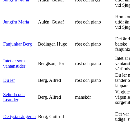
vid Sju
Hon ko
Jungfru Maria
Aulén, Gustaf
röst och piano
utför ä
vid Sju
Det är 
Fanjunkar Berg
Bedinger, Hugo
röst och piano
barske
fanjunk
Intet är
Intet är som
Bengtson, Tor
röst och piano
väntanst
väntanstider
vårflods
Du ler 
Du ler
Berg, Alfred
röst och piano
tänder 
läppars 
Vi gjute
Selinda och
Berg, Alfred
manskör
vågen s
Leander
sorgeful
Det var
De tysta sångerna
Berg, Gottfrid
tidiga, 