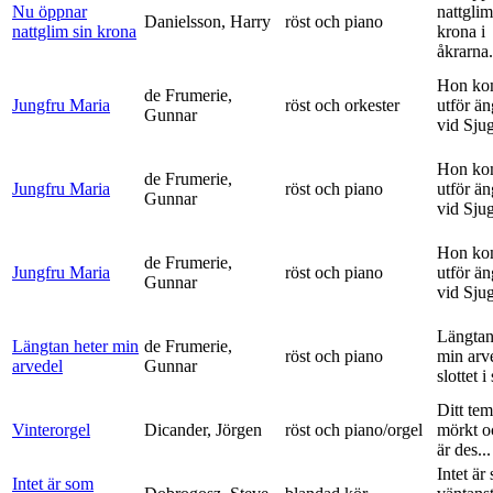
Nu öppnar
nattglim
Danielsson, Harry
röst och piano
nattglim sin krona
krona i
åkrarna.
Hon ko
de Frumerie,
Jungfru Maria
röst och orkester
utför ä
Gunnar
vid Sju
Hon ko
de Frumerie,
Jungfru Maria
röst och piano
utför ä
Gunnar
vid Sju
Hon ko
de Frumerie,
Jungfru Maria
röst och piano
utför ä
Gunnar
vid Sju
Längtan
Längtan heter min
de Frumerie,
röst och piano
min arv
arvedel
Gunnar
slottet i 
Ditt tem
Vinterorgel
Dicander, Jörgen
röst och piano/orgel
mörkt o
är des...
Intet är
Intet är som