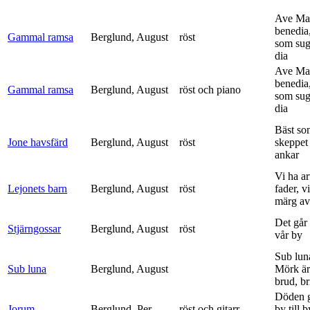
Ave Mar
benedia
Gammal ramsa
Berglund, August
röst
som sug
dia
Ave Mar
benedia
Gammal ramsa
Berglund, August
röst och piano
som sug
dia
Bäst so
Jone havsfärd
Berglund, August
röst
skeppet 
ankar
Vi ha ar
Lejonets barn
Berglund, August
röst
fader, v
märg av 
Det går e
Stjärngossar
Berglund, August
röst
vår by
Sub lun
Sub luna
Berglund, August
Mörk är
brud, br
Döden g
Jorum
Berglund, Per
röst och gitarr
by till 