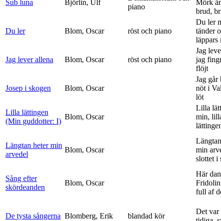
Sub luna
Björlin, Ulf
Mörk är
piano
brud, br
Du ler 
Du ler
Blom, Oscar
röst och piano
tänder 
läppars 
Jag leve
Jag lever allena
Blom, Oscar
röst och piano
jag fing
flöjt
Jag går
Josep i skogen
Blom, Oscar
nöt i V
löt
Lilla lä
Lilla lättingen
Blom, Oscar
min, lill
(Min guddotter: I)
lättinge
Längtan
Längtan heter min
Blom, Oscar
min arv
arvedel
slottet i 
Här dan
Sång efter
Blom, Oscar
Fridolin
skördeanden
full af d
Det var
De tysta sångerna
Blomberg, Erik
blandad kör
tidiga, 