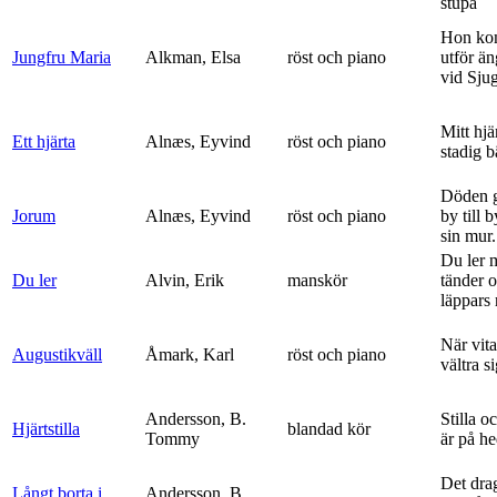
stupa
Hon ko
Jungfru Maria
Alkman, Elsa
röst och piano
utför ä
vid Sju
Mitt hjä
Ett hjärta
Alnæs, Eyvind
röst och piano
stadig b
Döden g
Jorum
Alnæs, Eyvind
röst och piano
by till 
sin mur.
Du ler 
Du ler
Alvin, Erik
manskör
tänder 
läppars 
När vit
Augustikväll
Åmark, Karl
röst och piano
vältra s
Andersson, B.
Stilla o
Hjärtstilla
blandad kör
Tommy
är på h
Det dra
Långt borta i
Andersson, B.