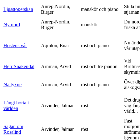
Anrep-Nordin,
Stilla ti
Ljusstöperskan
manskör och piano
Birger
stjärnan
Anrep-Nordin,
Du nor
Ny nord
manskör
Birger
friska a
Nu är de
Höstens vår
Aquilon, Enar
röst och piano
vår uts
Vid
Herr Snakendal
Arnman, Arvid
röst och tre pianon
Brittmäs
skymnin
Över di
Nattyxne
Arnman, Arvid
röst och piano
älskogs
Det dra
Långt borta i
Arvinder, Jalmar
röst
väg lång
världen
värld...
Fast
Sagan om
morgon
Arvinder, Jalmar
röst
Rosalind
strömma
igenom 