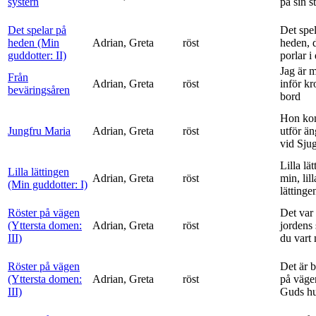
systern
på sin s
Det spelar på
Det spe
heden (Min
Adrian, Greta
röst
heden, 
guddotter: II)
porlar i
Jag är 
Från
Adrian, Greta
röst
inför k
beväringsåren
bord
Hon ko
Jungfru Maria
Adrian, Greta
röst
utför ä
vid Sju
Lilla lä
Lilla lättingen
Adrian, Greta
röst
min, lill
(Min guddotter: I)
lättinge
Röster på vägen
Det var 
(Yttersta domen:
Adrian, Greta
röst
jordens 
III)
du vart 
Röster på vägen
Det är 
(Yttersta domen:
Adrian, Greta
röst
på vägen
III)
Guds h