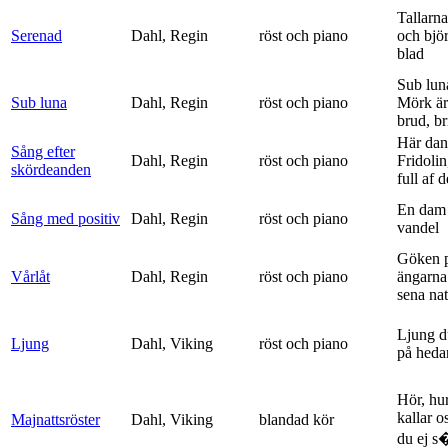
Tallarna
Serenad
Dahl, Regin
röst och piano
och bjö
blad
Sub lun
Sub luna
Dahl, Regin
röst och piano
Mörk är
brud, br
Här dan
Sång efter
Dahl, Regin
röst och piano
Fridolin
skördeanden
full af d
En dam 
Sång med positiv
Dahl, Regin
röst och piano
vandel
Göken 
Vårlåt
Dahl, Regin
röst och piano
ängarna 
sena nat
Ljung d
Ljung
Dahl, Viking
röst och piano
på heda
Hör, hu
kallar o
Majnattsröster
Dahl, Viking
blandad kör
du ej s�