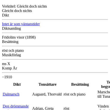
Verktitel: Gleicht doch nichts
Gleicht doch nichts
Dikt
Intet är som väntanstider
Diktsamling
Fridolins visor (1898)
Besättning
röst och piano
Musikförlag
ms X
Komp År
−1910
T
Dikt
Tonsättare
Besättning
begy
Marsche
Dalmarsch
Aagaard, Thorvald
röst och piano
till Tun
Den drömmande
Vinden 
Adrian, Greta
röst