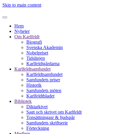
Skip to main content
Hem
Nyheter
Om Karlfeldt
Biografi
Svenska Akademin
Nobelpriset
Tidslinjen
Karlfeldtgårdarna
Karlfeldtsamfundet
Karlfeldtsamfundet
Samfundets priser
Historik
Samfundets möten
Karlfeldtbladet
Bibliotek
Diktarkivet
Sagt och skrivet om Karlfeldt
Tonsättningasr & ljudspår
Samfundets skriftserie
Förteckning
Medlem