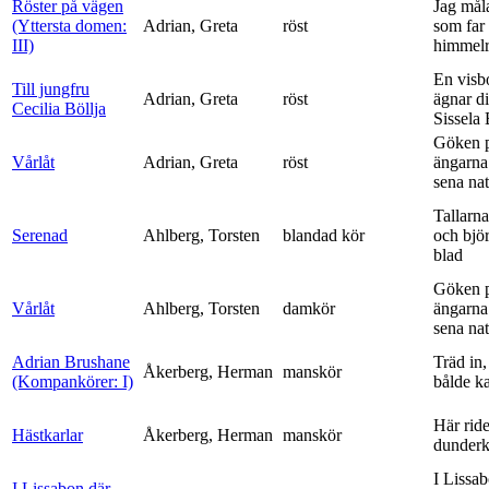
Röster på vägen
Jag mål
(Yttersta domen:
Adrian, Greta
röst
som far t
III)
himmelr
En visb
Till jungfru
Adrian, Greta
röst
ägnar di
Cecilia Böllja
Sissela B
Göken 
Vårlåt
Adrian, Greta
röst
ängarna 
sena nat
Tallarna
Serenad
Ahlberg, Torsten
blandad kör
och bjö
blad
Göken 
Vårlåt
Ahlberg, Torsten
damkör
ängarna 
sena nat
Adrian Brushane
Träd in,
Åkerberg, Herman
manskör
(Kompankörer: I)
bålde ka
Här ride
Hästkarlar
Åkerberg, Herman
manskör
dunderk
I Lissa
I Lissabon där