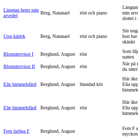
Längtan
Längtan heter min
Berg, Natanael
röst och piano
min arv
arvedel
slottet i 
Sin ung
Ung kärlek
Berg, Natanael
röst och piano
hon har
skänkt
Som lilj
Blomstervisor I
Berglund, August
röst
natten
När på 
Blomstervisor II
Berglund, August
röst
du sitter
Här åke
Elie himmelsfärd
Berglund, August
blandad kör
Elia upp 
himmele
Här åke
Elie himmelsfärd
Berglund, August
röst
Elia upp 
himmele
Fem F 
Fem farliga F
Berglund, August
mycken 