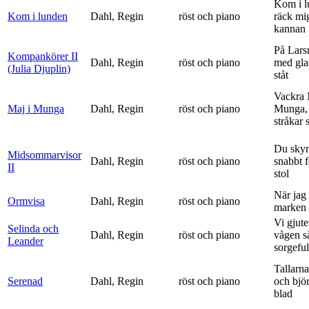
Kom i l
Kom i lunden
Dahl, Regin
röst och piano
räck mi
kannan
På Lars
Kompankörer II
Dahl, Regin
röst och piano
med gla
(Julia Djuplin)
ståt
Vackra 
Maj i Munga
Dahl, Regin
röst och piano
Munga, 
stråkar s
Du sky
Midsommarvisor
Dahl, Regin
röst och piano
snabbt 
II
stol
När jag 
Ormvisa
Dahl, Regin
röst och piano
marken 
Vi gjute
Selinda och
Dahl, Regin
röst och piano
vågen s
Leander
sorgeful
Tallarna
Serenad
Dahl, Regin
röst och piano
och bjö
blad