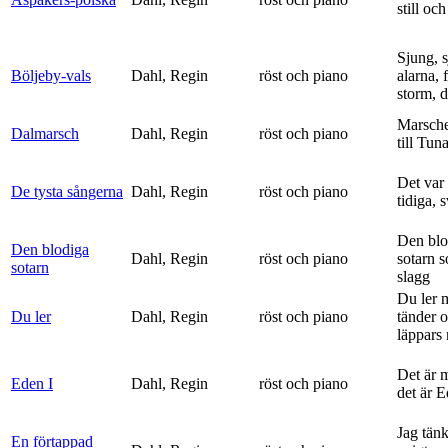
still och
Sjung, s
Böljeby-vals
Dahl, Regin
röst och piano
alarna, 
storm, d
Marsche
Dalmarsch
Dahl, Regin
röst och piano
till Tun
Det var
De tysta sångerna
Dahl, Regin
röst och piano
tidiga, 
Den blo
Den blodiga
Dahl, Regin
röst och piano
sotarn 
sotarn
slagg
Du ler 
Du ler
Dahl, Regin
röst och piano
tänder 
läppars 
Det är 
Eden I
Dahl, Regin
röst och piano
det är 
Jag tän
En förtappad