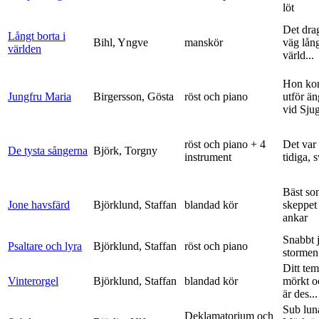
löt
Det dra
Långt borta i
Bihl, Yngve
manskör
väg lång
världen
värld...
Hon ko
Jungfru Maria
Birgersson, Gösta
röst och piano
utför ä
vid Sju
röst och piano + 4
Det var
De tysta sångerna
Björk, Torgny
instrument
tidiga, 
Bäst so
Jone havsfärd
Björklund, Staffan
blandad kör
skeppet 
ankar
Snabbt 
Psaltare och lyra
Björklund, Staffan
röst och piano
stormen
Ditt tem
Vinterorgel
Björklund, Staffan
blandad kör
mörkt o
är des...
Sub lun
Deklamatorium och