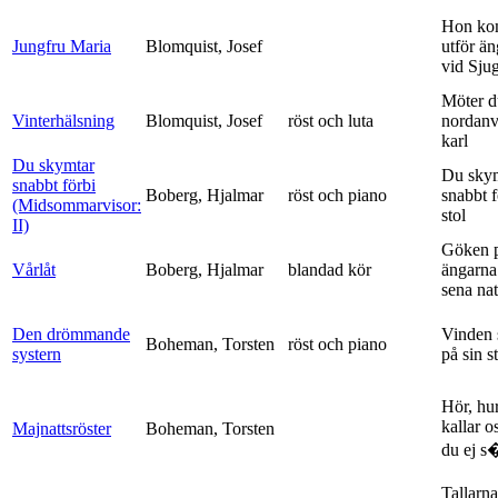
Hon ko
Jungfru Maria
Blomquist, Josef
utför ä
vid Sju
Möter d
Vinterhälsning
Blomquist, Josef
röst och luta
nordanv
karl
Du skymtar
Du sky
snabbt förbi
Boberg, Hjalmar
röst och piano
snabbt 
(Midsommarvisor:
stol
II)
Göken 
Vårlåt
Boberg, Hjalmar
blandad kör
ängarna 
sena nat
Den drömmande
Vinden 
Boheman, Torsten
röst och piano
systern
på sin s
Hör, hu
kallar o
Majnattsröster
Boheman, Torsten
du ej s�
Tallarna