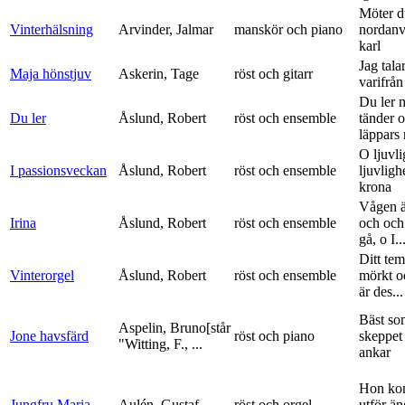
Möter d
Vinterhälsning
Arvinder, Jalmar
manskör och piano
nordanv
karl
Jag tala
Maja hönstjuv
Askerin, Tage
röst och gitarr
varifrå
Du ler 
Du ler
Åslund, Robert
röst och ensemble
tänder 
läppars 
O ljuvli
I passionsveckan
Åslund, Robert
röst och ensemble
ljuvligh
krona
Vågen ä
Irina
Åslund, Robert
röst och ensemble
och och
gå, o I..
Ditt tem
Vinterorgel
Åslund, Robert
röst och ensemble
mörkt o
är des...
Bäst so
Aspelin, Bruno[står
Jone havsfärd
röst och piano
skeppet 
"Witting, F., ...
ankar
Hon ko
Jungfru Maria
Aulén, Gustaf
röst och orgel
utför ä