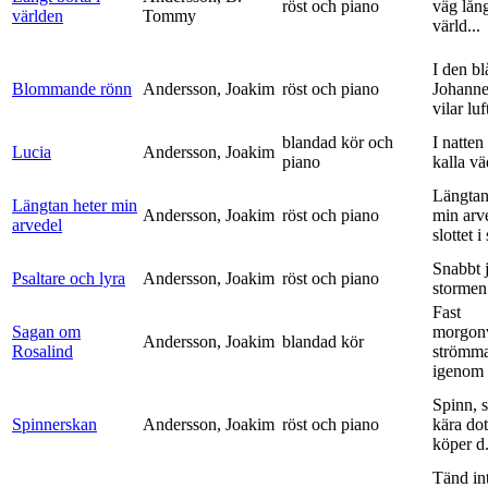
röst och piano
väg lång
världen
Tommy
värld...
I den bl
Blommande rönn
Andersson, Joakim
röst och piano
Johanne
vilar luf
blandad kör och
I natten
Lucia
Andersson, Joakim
piano
kalla vä
Längtan
Längtan heter min
Andersson, Joakim
röst och piano
min arv
arvedel
slottet i 
Snabbt 
Psaltare och lyra
Andersson, Joakim
röst och piano
stormen
Fast
Sagan om
morgon
Andersson, Joakim
blandad kör
Rosalind
strömm
igenom 
Spinn, 
Spinnerskan
Andersson, Joakim
röst och piano
kära dot
köper d.
Tänd int