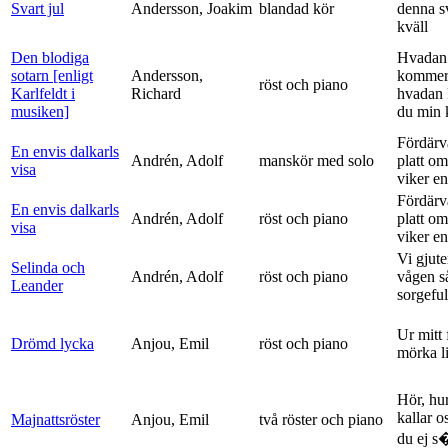
Svart jul
Andersson, Joakim
blandad kör
denna s
kväll
Den blodiga
Hvadan
sotarn [enligt
Andersson,
kommer
röst och piano
Karlfeldt i
Richard
hvadan
musiken]
du min k
Fördärv
En envis dalkarls
Andrén, Adolf
manskör med solo
platt om
visa
viker en 
Fördärv
En envis dalkarls
Andrén, Adolf
röst och piano
platt om
visa
viker en 
Vi gjute
Selinda och
Andrén, Adolf
röst och piano
vågen s
Leander
sorgeful
Ur mitt 
Drömd lycka
Anjou, Emil
röst och piano
mörka l
Hör, hu
kallar o
Majnattsröster
Anjou, Emil
två röster och piano
du ej s�