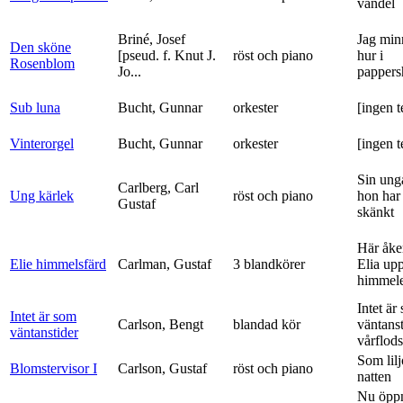
vandel
Briné, Josef
Jag min
Den sköne
[pseud. f. Knut J.
röst och piano
hur i
Rosenblom
Jo...
pappers
Sub luna
Bucht, Gunnar
orkester
[ingen t
Vinterorgel
Bucht, Gunnar
orkester
[ingen t
Sin ung
Carlberg, Carl
Ung kärlek
röst och piano
hon har
Gustaf
skänkt
Här åke
Elie himmelsfärd
Carlman, Gustaf
3 blandkörer
Elia upp 
himmele
Intet är
Intet är som
Carlson, Bengt
blandad kör
väntanst
väntanstider
vårflods
Som lilj
Blomstervisor I
Carlson, Gustaf
röst och piano
natten
Nu öpp