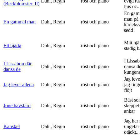
Dahl, Regin
röst och piano
evigt ra
(Beckblomster: II)
ljus oc..
En gam
man på
En gammal man
Dahl, Regin
röst och piano
kärleks
sedd
Mitt hjä
Ett hjärta
Dahl, Regin
röst och piano
stadig b
I Lissa
I Lissabon där
Dahl, Regin
röst och piano
dansa d
dansa de
kungens 
Jag leve
Jag lever allena
Dahl, Regin
röst och piano
jag fing
flöjt
Bäst so
Jone havsfärd
Dahl, Regin
röst och piano
skeppet 
ankar
Jag har s
Kanske!
Dahl, Regin
röst och piano
ungefär 
otäckt...