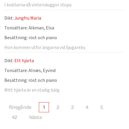
I kvällarna då vinterskuggor stupa
Dikt:
Jungfru Maria
Tonsättare:
Alkman, Elsa
Besättning:
röst och piano
Hon kommer utför ängarna vid Sjugareby
Dikt:
Ett hjärta
Tonsättare:
Alnæs, Eyvind
Besättning:
röst och piano
Mitt hjärta är en stadig bälg
Föregånde
1
2
3
4
5
42
Nästa