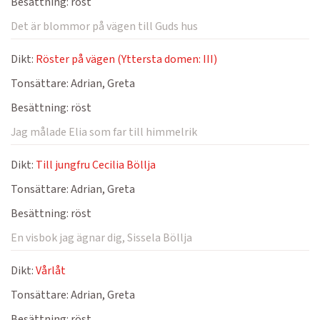
Besättning:
röst
Det är blommor på vägen till Guds hus
Dikt:
Röster på vägen (Yttersta domen: III)
Tonsättare:
Adrian, Greta
Besättning:
röst
Jag målade Elia som far till himmelrik
Dikt:
Till jungfru Cecilia Böllja
Tonsättare:
Adrian, Greta
Besättning:
röst
En visbok jag ägnar dig, Sissela Böllja
Dikt:
Vårlåt
Tonsättare:
Adrian, Greta
Besättning:
röst