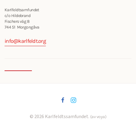
Karlfeldtsamfundet
c/o Hildebrand
Fischers väg 8
744 51 Morgongåva
info@karlfeldt.org
©
2026
Karlfeldtssamfundet.
(av voya)