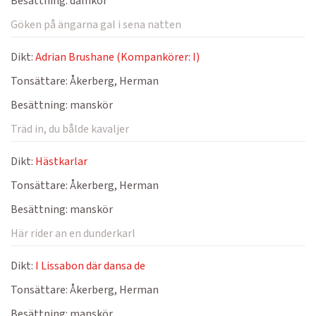
Besättning:
damkör
Göken på ängarna gal i sena natten
Dikt:
Adrian Brushane (Kompankörer: I)
Tonsättare:
Åkerberg, Herman
Besättning:
manskör
Träd in, du bålde kavaljer
Dikt:
Hästkarlar
Tonsättare:
Åkerberg, Herman
Besättning:
manskör
Här rider an en dunderkarl
Dikt:
I Lissabon där dansa de
Tonsättare:
Åkerberg, Herman
Besättning:
manskör