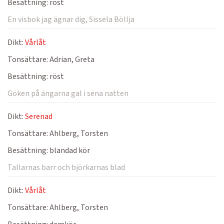
Besättning:
röst
En visbok jag ägnar dig, Sissela Böllja
Dikt:
Vårlåt
Tonsättare:
Adrian, Greta
Besättning:
röst
Göken på ängarna gal i sena natten
Dikt:
Serenad
Tonsättare:
Ahlberg, Torsten
Besättning:
blandad kör
Tallarnas barr och björkarnas blad
Dikt:
Vårlåt
Tonsättare:
Ahlberg, Torsten