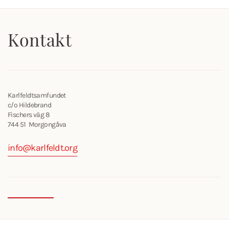
Kontakt
Karlfeldtsamfundet
c/o Hildebrand
Fischers väg 8
744 51 Morgongåva
info@karlfeldt.org