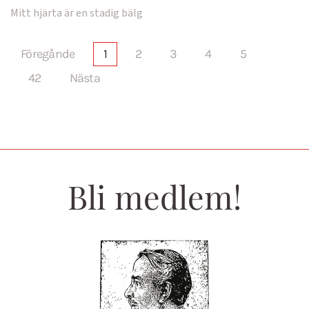
Mitt hjärta är en stadig bälg
Föregånde
1
2
3
4
5
42
Nästa
Bli medlem!