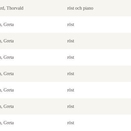
rd, Thorvald
röst och piano
n, Greta
röst
n, Greta
röst
n, Greta
röst
n, Greta
röst
n, Greta
röst
n, Greta
röst
n, Greta
röst