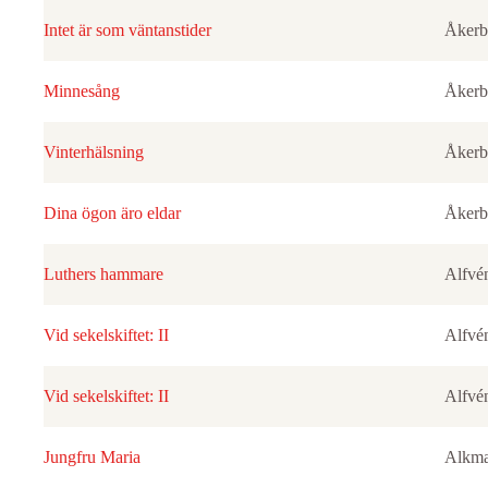
Intet är som väntanstider
Åkerb
Minnesång
Åkerb
Vinterhälsning
Åkerb
Dina ögon äro eldar
Åkerb
Luthers hammare
Alfvé
Vid sekelskiftet: II
Alfvé
Vid sekelskiftet: II
Alfvé
Jungfru Maria
Alkma