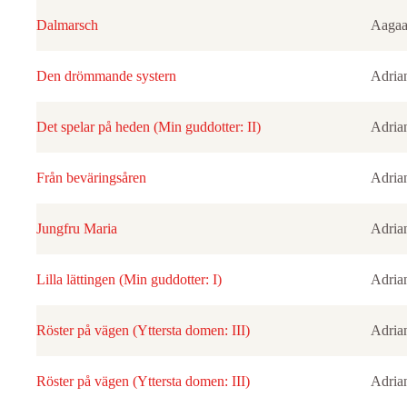
Dalmarsch
Aagaa
Den drömmande systern
Adria
Det spelar på heden (Min guddotter: II)
Adria
Från beväringsåren
Adria
Jungfru Maria
Adria
Lilla lättingen (Min guddotter: I)
Adria
Röster på vägen (Yttersta domen: III)
Adria
Röster på vägen (Yttersta domen: III)
Adria