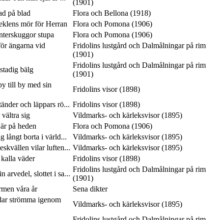
(1901)
lad på blad
Flora och Bellona (1918)
seklens mör för Herran
Flora och Pomona (1906)
interskuggor stupa
Flora och Pomona (1906)
ör ängarna vid
Fridolins lustgård och Dalmålningar på rim
(1901)
Fridolins lustgård och Dalmålningar på rim
 stadig bälg
(1901)
y till by med sin
Fridolins visor (1898)
tänder och läppars rö...
Fridolins visor (1898)
vältra sig
Vildmarks- och kärleksvisor (1895)
 är på heden
Flora och Pomona (1906)
 långt borta i värld...
Vildmarks- och kärleksvisor (1895)
skvällen vilar luften...
Vildmarks- och kärleksvisor (1895)
 kalla väder
Fridolins visor (1898)
Fridolins lustgård och Dalmålningar på rim
 arvedel, slottet i sa...
(1901)
rmen våra år
Sena dikter
dar strömma igenom
Vildmarks- och kärleksvisor (1895)
Fridolins lustgård och Dalmålningar på rim