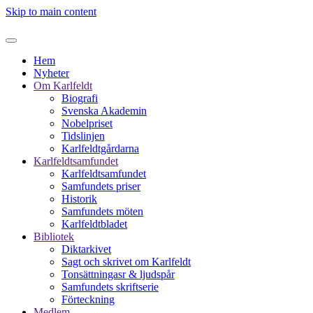
Skip to main content
Hem
Nyheter
Om Karlfeldt
Biografi
Svenska Akademin
Nobelpriset
Tidslinjen
Karlfeldtgårdarna
Karlfeldtsamfundet
Karlfeldtsamfundet
Samfundets priser
Historik
Samfundets möten
Karlfeldtbladet
Bibliotek
Diktarkivet
Sagt och skrivet om Karlfeldt
Tonsättningasr & ljudspår
Samfundets skriftserie
Förteckning
Medlem