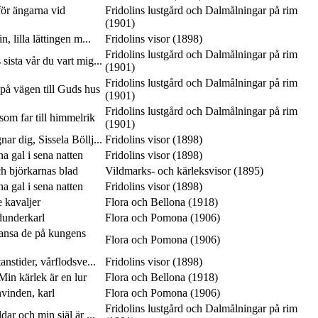
ör ängarna vid
Fridolins lustgård och Dalmålningar på rim
(1901)
n, lilla lättingen m...
Fridolins visor (1898)
Fridolins lustgård och Dalmålningar på rim
 sista vår du vart mig...
(1901)
Fridolins lustgård och Dalmålningar på rim
på vägen till Guds hus
(1901)
Fridolins lustgård och Dalmålningar på rim
som far till himmelrik
(1901)
ar dig, Sissela Böllj...
Fridolins visor (1898)
 gal i sena natten
Fridolins visor (1898)
ch björkarnas blad
Vildmarks- och kärleksvisor (1895)
 gal i sena natten
Fridolins visor (1898)
e kavaljer
Flora och Bellona (1918)
dunderkarl
Flora och Pomona (1906)
dansa de på kungens
Flora och Pomona (1906)
anstider, vårflodsve...
Fridolins visor (1898)
in kärlek är en lur
Flora och Bellona (1918)
vinden, karl
Flora och Pomona (1906)
Fridolins lustgård och Dalmålningar på rim
ar och min själ är ...