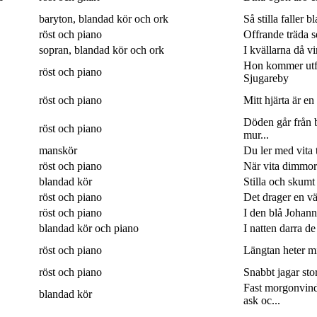
baryton, blandad kör och ork
Så stilla faller b
röst och piano
Offrande träda 
sopran, blandad kör och ork
I kvällarna då v
Hon kommer utf
röst och piano
Sjugareby
röst och piano
Mitt hjärta är en
Döden går från b
röst och piano
mur...
manskör
Du ler med vita 
röst och piano
När vita dimmor 
blandad kör
Stilla och skumt
röst och piano
Det drager en väg
röst och piano
I den blå Johanne
blandad kör och piano
I natten darra de
röst och piano
Längtan heter min
röst och piano
Snabbt jagar sto
Fast morgonvin
blandad kör
ask oc...