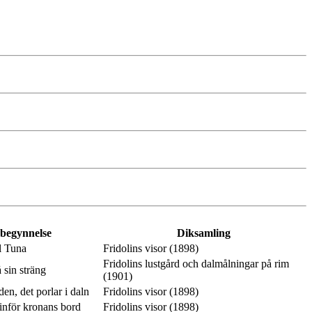
 begynnelse
Diksamling
l Tuna
Fridolins visor (1898)
Fridolins lustgård och dalmålningar på rim
 sin sträng
(1901)
en, det porlar i daln
Fridolins visor (1898)
inför kronans bord
Fridolins visor (1898)