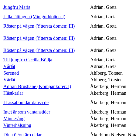
Jungfru Maria
Adrian, Greta
Lilla lättingen (Min guddotter: I)
Adrian, Greta
Röster på vägen (Yttersta domen: III)
Adrian, Greta
Röster på vägen (Yttersta domen: III)
Adrian, Greta
Röster på vägen (Yttersta domen: III)
Adrian, Greta
Till jungfru Cecilia Böllja
Adrian, Greta
Vårlåt
Adrian, Greta
Serenad
Ahlberg, Torsten
Vårlåt
Ahlberg, Torsten
Adrian Brushane (Kompankörer: I)
Åkerberg, Herman
Hästkarlar
Åkerberg, Herman
I Lissabon där dansa de
Åkerberg, Herman
Intet är som väntanstider
Åkerberg, Herman
Minnesång
Åkerberg, Herman
Vinterhälsning
Åkerberg, Herman
Dina ögon äro eldar
Åkerblom Nielsen, Nin