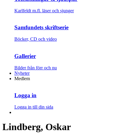
Karlfeldt m.fl. läser och sjunger
Samfundets skriftserie
Böcker, CD och video
Gallerier
Bilder från förr och nu
Nyheter
Medlem
Logga in
Logga in till din sida
Lindberg, Oskar