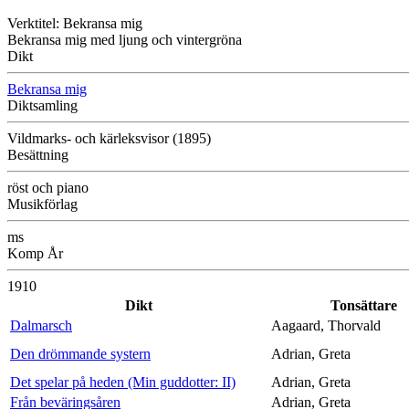
Verktitel: Bekransa mig
Bekransa mig med ljung och vintergröna
Dikt
Bekransa mig
Diktsamling
Vildmarks- och kärleksvisor (1895)
Besättning
röst och piano
Musikförlag
ms
Komp År
1910
Dikt
Tonsättare
Dalmarsch
Aagaard, Thorvald
Den drömmande systern
Adrian, Greta
Det spelar på heden (Min guddotter: II)
Adrian, Greta
Från beväringsåren
Adrian, Greta