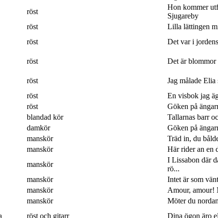
Hon kommer utf
röst
Sjugareby
röst
Lilla lättingen mi
röst
Det var i jordens
röst
Det är blommor 
röst
Jag målade Elia 
röst
En visbok jag ägn
röst
Göken på ängarna
blandad kör
Tallarnas barr o
damkör
Göken på ängarna
manskör
Träd in, du båld
manskör
Här rider an en 
I Lissabon där 
manskör
rö...
manskör
Intet är som vänt
manskör
Amour, amour! M
manskör
Möter du nordan
a
röst och gitarr
Dina ögon äro eld