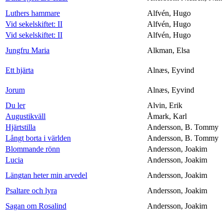
Luthers hammare
Alfvén, Hugo
Vid sekelskiftet: II
Alfvén, Hugo
Vid sekelskiftet: II
Alfvén, Hugo
Jungfru Maria
Alkman, Elsa
Ett hjärta
Alnæs, Eyvind
Jorum
Alnæs, Eyvind
Du ler
Alvin, Erik
Augustikväll
Åmark, Karl
Hjärtstilla
Andersson, B. Tommy
Långt borta i världen
Andersson, B. Tommy
Blommande rönn
Andersson, Joakim
Lucia
Andersson, Joakim
Längtan heter min arvedel
Andersson, Joakim
Psaltare och lyra
Andersson, Joakim
Sagan om Rosalind
Andersson, Joakim